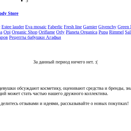
5
ody Store
e
Estee lauder
Eva mosaic
Faberlic
Fresh line
Garnier
Givenchy
Green
ea
Opi
Organic Shop
Oriflame
Orly
Planeta Organica
Pupa
Rimmel
Sal
аров
Рецепты бабушки Агафьи
За данный период ничего нет. :(
девушки обсуждают косметику, оценивают средства и бренды, зна
ий может стать частью нашего дружного коллектива.
 делитесь отзывами и идеями, рассказывайте о новых покупках!