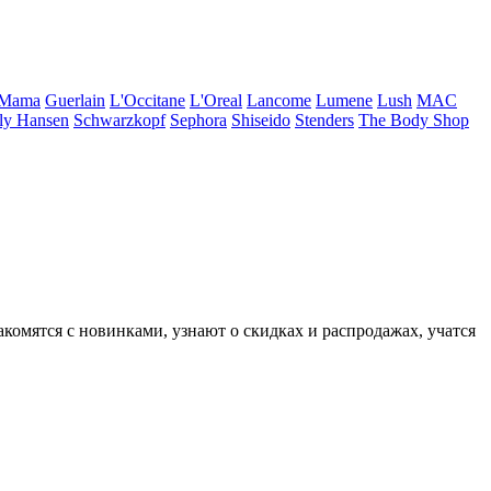
 Mama
Guerlain
L'Occitane
L'Oreal
Lancome
Lumene
Lush
MAC
ly Hansen
Schwarzkopf
Sephora
Shiseido
Stenders
The Body Shop
комятся с новинками, узнают о скидках и распродажах, учатся