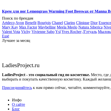
Крем для ног Lemongrass Warming Foot Beeswax от Manna B
Поиск по брендам
Artdeco
Avon
Benefit
Bourjois
Chanel
Clarins
Clinique
Dior
Essenc
Mary Kay
Max Factor
Maybelline
Meela Meelo
Natura Siberica
Niv
Valent Vota
Vichy
Vivienne Sabo
Ysl
Yves Rocher
Л'этуаль
Мылов
Ещё
Лучшее за месяц
LadiesProject.ru
LadiesProject - это социальный гид по косметике.
Место, где 
выбирать и покупать качественную косметику. Каждый желающ
Присоединяйтесь
к нам прямо сейчас, читайте, комментируйте,
Инфо
О сайте
Блог