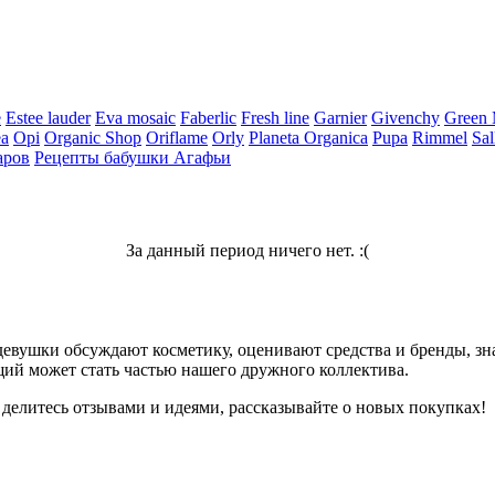
e
Estee lauder
Eva mosaic
Faberlic
Fresh line
Garnier
Givenchy
Green
ea
Opi
Organic Shop
Oriflame
Orly
Planeta Organica
Pupa
Rimmel
Sal
аров
Рецепты бабушки Агафьи
За данный период ничего нет. :(
девушки обсуждают косметику, оценивают средства и бренды, зна
ий может стать частью нашего дружного коллектива.
 делитесь отзывами и идеями, рассказывайте о новых покупках!