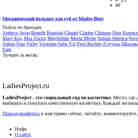
5
/5
40
Органический бальзам для губ от Madre Bees
Поиск по брендам
Artdeco
Avon
Benefit
Bourjois
Chanel
Clarins
Clinique
Dior
Essenc
Mary Kay
Max Factor
Maybelline
Meela Meelo
Natura Siberica
Niv
Valent Vota
Vichy
Vivienne Sabo
Ysl
Yves Rocher
Л'этуаль
Мылов
Ещё
Лучшее за месяц
LadiesProject.ru
LadiesProject - это социальный гид по косметике.
Место, где 
выбирать и покупать качественную косметику. Каждый желающ
Присоединяйтесь
к нам прямо сейчас, читайте, комментируйте,
Инфо
О сайте