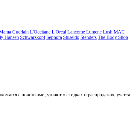
 Mama
Guerlain
L'Occitane
L'Oreal
Lancome
Lumene
Lush
MAC
ly Hansen
Schwarzkopf
Sephora
Shiseido
Stenders
The Body Shop
комятся с новинками, узнают о скидках и распродажах, учатся