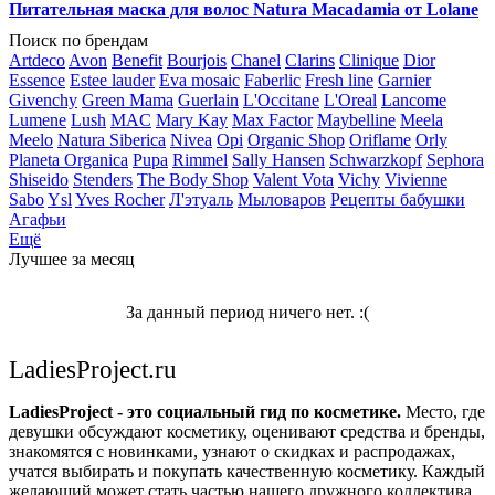
Питательная маска для волос Natura Macadamia от Lolane
Поиск по брендам
Artdeco
Avon
Benefit
Bourjois
Chanel
Clarins
Clinique
Dior
Essence
Estee lauder
Eva mosaic
Faberlic
Fresh line
Garnier
Givenchy
Green Mama
Guerlain
L'Occitane
L'Oreal
Lancome
Lumene
Lush
MAC
Mary Kay
Max Factor
Maybelline
Meela
Meelo
Natura Siberica
Nivea
Opi
Organic Shop
Oriflame
Orly
Planeta Organica
Pupa
Rimmel
Sally Hansen
Schwarzkopf
Sephora
Shiseido
Stenders
The Body Shop
Valent Vota
Vichy
Vivienne
Sabo
Ysl
Yves Rocher
Л'этуаль
Мыловаров
Рецепты бабушки
Агафьи
Ещё
Лучшее за месяц
За данный период ничего нет. :(
LadiesProject.ru
LadiesProject - это социальный гид по косметике.
Место, где
девушки обсуждают косметику, оценивают средства и бренды,
знакомятся с новинками, узнают о скидках и распродажах,
учатся выбирать и покупать качественную косметику. Каждый
желающий может стать частью нашего дружного коллектива.