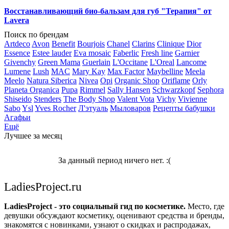
Восстанавливающий био-бальзам для губ "Терапия" от
Lavera
Поиск по брендам
Artdeco
Avon
Benefit
Bourjois
Chanel
Clarins
Clinique
Dior
Essence
Estee lauder
Eva mosaic
Faberlic
Fresh line
Garnier
Givenchy
Green Mama
Guerlain
L'Occitane
L'Oreal
Lancome
Lumene
Lush
MAC
Mary Kay
Max Factor
Maybelline
Meela
Meelo
Natura Siberica
Nivea
Opi
Organic Shop
Oriflame
Orly
Planeta Organica
Pupa
Rimmel
Sally Hansen
Schwarzkopf
Sephora
Shiseido
Stenders
The Body Shop
Valent Vota
Vichy
Vivienne
Sabo
Ysl
Yves Rocher
Л'этуаль
Мыловаров
Рецепты бабушки
Агафьи
Ещё
Лучшее за месяц
За данный период ничего нет. :(
LadiesProject.ru
LadiesProject - это социальный гид по косметике.
Место, где
девушки обсуждают косметику, оценивают средства и бренды,
знакомятся с новинками, узнают о скидках и распродажах,