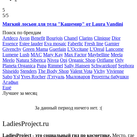
5
5
/5
Мягкий лосьон для тела "Кашемир" от Laura Vandini
Поиск по брендам
Artdeco
Avon
Benefit
Bourjois
Chanel
Clarins
Clinique
Dior
Essence
Estee lauder
Eva mosaic
Faberlic
Fresh line
Garnier
Givenchy
Green Mama
Guerlain
L'Occitane
L'Oreal
Lancome
Lumene
Lush
MAC
Mary Kay
Max Factor
Maybelline
Meela
Meelo
Natura Siberica
Nivea
Opi
Organic Shop
Oriflame
Orly
Planeta Organica
Pupa
Rimmel
Sally Hansen
Schwarzkopf
Sephora
Shiseido
Stenders
The Body Shop
Valent Vota
Vichy
Vivienne
Sabo
Ysl
Yves Rocher
Л'этуаль
Мыловаров
Рецепты бабушки
Агафьи
Ещё
Лучшее за месяц
За данный период ничего нет. :(
LadiesProject.ru
LadiesProject - это социальный гид по косметике.
Место, где