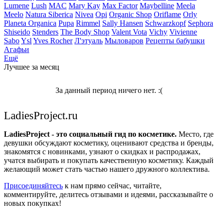
Lumene
Lush
MAC
Mary Kay
Max Factor
Maybelline
Meela
Meelo
Natura Siberica
Nivea
Opi
Organic Shop
Oriflame
Orly
Planeta Organica
Pupa
Rimmel
Sally Hansen
Schwarzkopf
Sephora
Shiseido
Stenders
The Body Shop
Valent Vota
Vichy
Vivienne
Sabo
Ysl
Yves Rocher
Л'этуаль
Мыловаров
Рецепты бабушки
Агафьи
Ещё
Лучшее за месяц
За данный период ничего нет. :(
LadiesProject.ru
LadiesProject - это социальный гид по косметике.
Место, где
девушки обсуждают косметику, оценивают средства и бренды,
знакомятся с новинками, узнают о скидках и распродажах,
учатся выбирать и покупать качественную косметику. Каждый
желающий может стать частью нашего дружного коллектива.
Присоединяйтесь
к нам прямо сейчас, читайте,
комментируйте, делитесь отзывами и идеями, рассказывайте о
новых покупках!