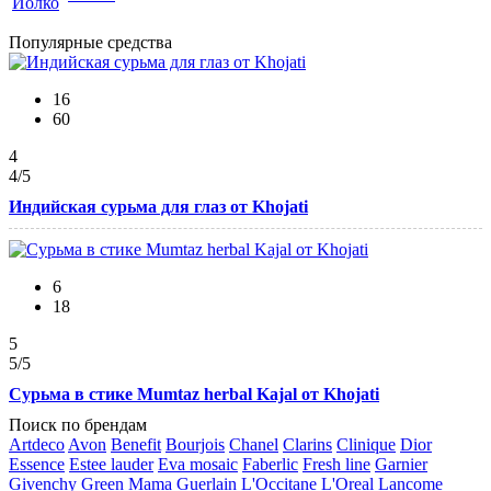
Популярные средства
16
60
4
4
/5
Индийская сурьма для глаз от Khojati
6
18
5
5
/5
Сурьма в стике Mumtaz herbal Kajal от Khojati
Поиск по брендам
Artdeco
Avon
Benefit
Bourjois
Chanel
Clarins
Clinique
Dior
Essence
Estee lauder
Eva mosaic
Faberlic
Fresh line
Garnier
Givenchy
Green Mama
Guerlain
L'Occitane
L'Oreal
Lancome