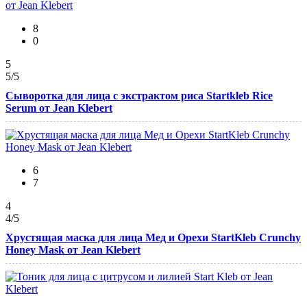
8
0
5
5
/5
Сыворотка для лица с экстрактом риса Startkleb Rice
Serum от Jean Klebert
6
7
4
4
/5
Хрустящая маска для лица Мед и Орехи StartKleb Crunchy
Honey Mask от Jean Klebert