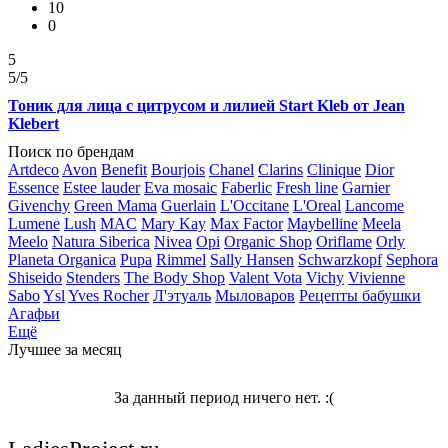
10
0
5
5
/5
Тоник для лица с цитрусом и лилией Start Kleb от Jean
Klebert
Поиск по брендам
Artdeco
Avon
Benefit
Bourjois
Chanel
Clarins
Clinique
Dior
Essence
Estee lauder
Eva mosaic
Faberlic
Fresh line
Garnier
Givenchy
Green Mama
Guerlain
L'Occitane
L'Oreal
Lancome
Lumene
Lush
MAC
Mary Kay
Max Factor
Maybelline
Meela
Meelo
Natura Siberica
Nivea
Opi
Organic Shop
Oriflame
Orly
Planeta Organica
Pupa
Rimmel
Sally Hansen
Schwarzkopf
Sephora
Shiseido
Stenders
The Body Shop
Valent Vota
Vichy
Vivienne
Sabo
Ysl
Yves Rocher
Л'этуаль
Мыловаров
Рецепты бабушки
Агафьи
Ещё
Лучшее за месяц
За данный период ничего нет. :(