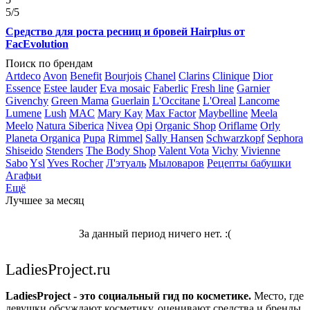
5
/5
Средство для роста ресниц и бровей Hairplus от
FacEvolution
Поиск по брендам
Artdeco
Avon
Benefit
Bourjois
Chanel
Clarins
Clinique
Dior
Essence
Estee lauder
Eva mosaic
Faberlic
Fresh line
Garnier
Givenchy
Green Mama
Guerlain
L'Occitane
L'Oreal
Lancome
Lumene
Lush
MAC
Mary Kay
Max Factor
Maybelline
Meela
Meelo
Natura Siberica
Nivea
Opi
Organic Shop
Oriflame
Orly
Planeta Organica
Pupa
Rimmel
Sally Hansen
Schwarzkopf
Sephora
Shiseido
Stenders
The Body Shop
Valent Vota
Vichy
Vivienne
Sabo
Ysl
Yves Rocher
Л'этуаль
Мыловаров
Рецепты бабушки
Агафьи
Ещё
Лучшее за месяц
За данный период ничего нет. :(
LadiesProject.ru
LadiesProject - это социальный гид по косметике.
Место, где
девушки обсуждают косметику, оценивают средства и бренды,