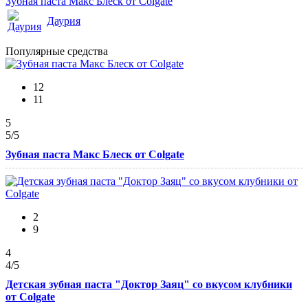
Зубная паста Макс Блеск от Colgate
Даурия
Популярные средства
12
11
5
5
/5
Зубная паста Макс Блеск от Colgate
2
9
4
4
/5
Детская зубная паста "Доктор Заяц" со вкусом клубники
от Colgate