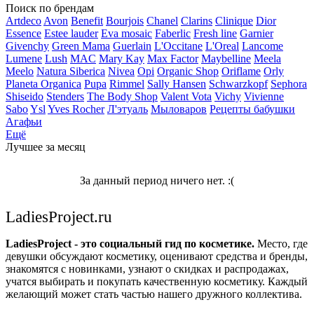
Поиск по брендам
Artdeco
Avon
Benefit
Bourjois
Chanel
Clarins
Clinique
Dior
Essence
Estee lauder
Eva mosaic
Faberlic
Fresh line
Garnier
Givenchy
Green Mama
Guerlain
L'Occitane
L'Oreal
Lancome
Lumene
Lush
MAC
Mary Kay
Max Factor
Maybelline
Meela
Meelo
Natura Siberica
Nivea
Opi
Organic Shop
Oriflame
Orly
Planeta Organica
Pupa
Rimmel
Sally Hansen
Schwarzkopf
Sephora
Shiseido
Stenders
The Body Shop
Valent Vota
Vichy
Vivienne
Sabo
Ysl
Yves Rocher
Л'этуаль
Мыловаров
Рецепты бабушки
Агафьи
Ещё
Лучшее за месяц
За данный период ничего нет. :(
LadiesProject.ru
LadiesProject - это социальный гид по косметике.
Место, где
девушки обсуждают косметику, оценивают средства и бренды,
знакомятся с новинками, узнают о скидках и распродажах,
учатся выбирать и покупать качественную косметику. Каждый
желающий может стать частью нашего дружного коллектива.