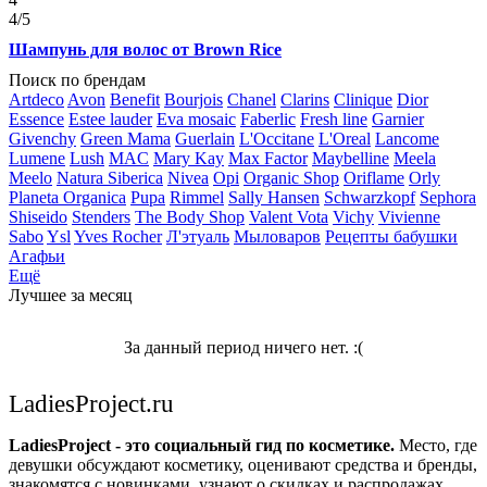
4
/5
Шампунь для волос от Brown Rice
Поиск по брендам
Artdeco
Avon
Benefit
Bourjois
Chanel
Clarins
Clinique
Dior
Essence
Estee lauder
Eva mosaic
Faberlic
Fresh line
Garnier
Givenchy
Green Mama
Guerlain
L'Occitane
L'Oreal
Lancome
Lumene
Lush
MAC
Mary Kay
Max Factor
Maybelline
Meela
Meelo
Natura Siberica
Nivea
Opi
Organic Shop
Oriflame
Orly
Planeta Organica
Pupa
Rimmel
Sally Hansen
Schwarzkopf
Sephora
Shiseido
Stenders
The Body Shop
Valent Vota
Vichy
Vivienne
Sabo
Ysl
Yves Rocher
Л'этуаль
Мыловаров
Рецепты бабушки
Агафьи
Ещё
Лучшее за месяц
За данный период ничего нет. :(
LadiesProject.ru
LadiesProject - это социальный гид по косметике.
Место, где
девушки обсуждают косметику, оценивают средства и бренды,
знакомятся с новинками, узнают о скидках и распродажах,