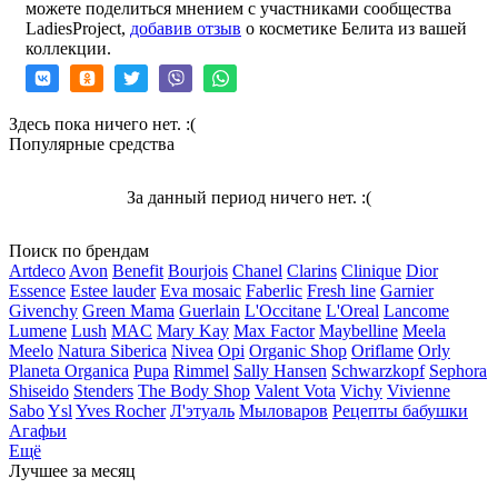
можете поделиться мнением с участниками сообщества
LadiesProject,
добавив отзыв
о косметике Белита из вашей
коллекции.
Здесь пока ничего нет. :(
Популярные средства
За данный период ничего нет. :(
Поиск по брендам
Artdeco
Avon
Benefit
Bourjois
Chanel
Clarins
Clinique
Dior
Essence
Estee lauder
Eva mosaic
Faberlic
Fresh line
Garnier
Givenchy
Green Mama
Guerlain
L'Occitane
L'Oreal
Lancome
Lumene
Lush
MAC
Mary Kay
Max Factor
Maybelline
Meela
Meelo
Natura Siberica
Nivea
Opi
Organic Shop
Oriflame
Orly
Planeta Organica
Pupa
Rimmel
Sally Hansen
Schwarzkopf
Sephora
Shiseido
Stenders
The Body Shop
Valent Vota
Vichy
Vivienne
Sabo
Ysl
Yves Rocher
Л'этуаль
Мыловаров
Рецепты бабушки
Агафьи
Ещё
Лучшее за месяц