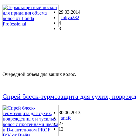
29.03.2014
|
Juliya282
|
4
3
Очередной объем для ваших волос.
Спрей блеск-термозащита для сухих, поврежд
30.06.2013
|
ariafc
|
27
12