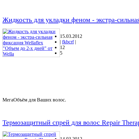
Жидкость для укладки феном - экстра-сильная
15.03.2012
|
fkbcrf
|
12
5
МегаОбъём для Ваших волос.
Термозащитный спрей для волос Repair Thera
14.03.2012