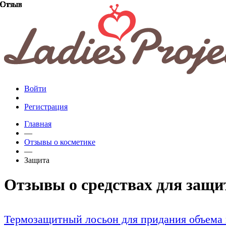
Отзыв
Отзыв
Отзыв
Отзыв
Отзыв
Отзыв
Отзыв
Отзыв
Отзыв
Отзыв
Отзыв
Отзыв
Отзыв
Отзыв
Отзыв
Отзыв
Отзыв
Отзыв
Отзыв
Отзыв
Войти
Регистрация
Главная
—
Отзывы о косметике
—
Защита
Отзывы о средствах для защи
Термозащитный лосьон для придания объема в