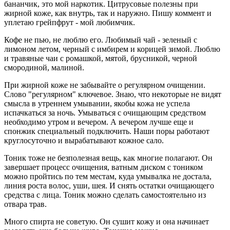
бананчик, это мой наркотик. Цитрусовые полезны при
жирной коже, как внутрь, так и наружно. Пишу коммент и
уплетаю грейпфрут - мой любимчик.
Кофе не пью, не люблю его. Любимый чай - зеленый с
лимоном летом, черный с имбирем и корицей зимой. Люблю
и травяные чаи с ромашкой, мятой, брусникой, черной
смородиной, малиной.
При жирной коже не забывайте о регулярном очищении.
Слово "регулярном" ключевое. Знаю, что некоторые не видят
смысла в утреннем умывании, якобы кожа не успела
испачкаться за ночь. Умываться с очищающим средством
необходимо утром и вечером. А вечером лучше еще и
спонжик специальный подключить. Наши поры работают
круглосуточно и вырабатывают кожное сало.
Тоник тоже не безполезная вещь, как многие полагают. Он
завершает процесс очищения, ватным диском с тоником
можно пройтись по тем местам, куда умывалка не достала,
линия роста волос, уши, шея. И снять остатки очищающего
средства с лица. Тоник можно сделать самостоятельно из
отвара трав.
Много спирта не советую. Он сушит кожу и она начинает