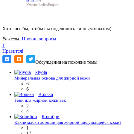
pshpsh
64
Ученик LadiesProject
Хотелось бы, чтобы вы поделились личным опытом)
Разделы:
Прочие вопросы
1
Нравится!
Обсуждения на похожие темы
klyola
Минеральная основа для жирной кожи
6
6
Волька
Тени для жирной кожи век
2
4
Колибри
Какие маски хороши для жирной шелушащейся кожи?
1
17