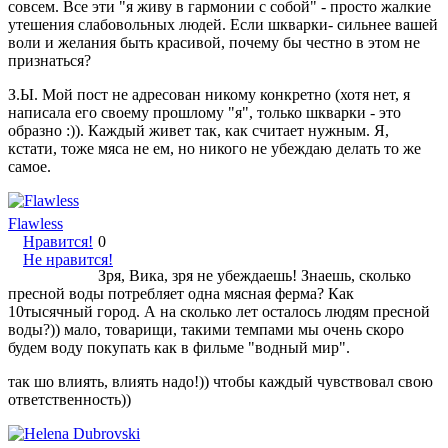
совсем. Все эти "я живу в гармонии с собой" - просто жалкие
утешения слабовольных людей. Если шкварки- сильнее вашей
воли и желания быть красивой, почему бы честно в этом не
признаться?
З.Ы. Мой пост не адресован никому конкретно (хотя нет, я
написала его своему прошлому "я", только шкварки - это
образно :)). Каждый живет так, как считает нужным. Я,
кстати, тоже мяса не ем, но никого не убеждаю делать то же
самое.
Flawless
Нравится!
0
Не нравится!
Зря, Вика, зря не убеждаешь! Знаешь, сколько
пресной воды потребляет одна мясная ферма? Как
10тысячный город. А на сколько лет осталось людям пресной
воды?)) мало, товарищи, такими темпами мы очень скоро
будем воду покупать как в фильме "водный мир".
так шо влиять, влиять надо!)) чтобы каждый чувствовал свою
ответственность))