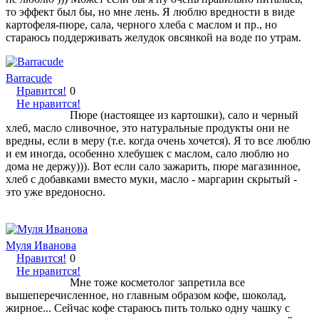
то эффект был бы, но мне лень. Я люблю вредности в виде
картофеля-пюре, сала, черного хлеба с маслом и пр., но
стараюсь поддерживать желудок овсянкой на воде по утрам.
Barracude
Нравится!
0
Не нравится!
Пюре (настоящее из картошки), сало и черный
хлеб, масло сливочное, это натуральные продукты они не
вредны, если в меру (т.е. когда очень хочется). Я то все люблю
и ем иногда, особенно хлебушек с маслом, сало люблю но
дома не держу))). Вот если сало зажарить, пюре магазинное,
хлеб с добавками вместо муки, масло - маргарин скрытый -
это уже вредоносно.
Муля Иванова
Нравится!
0
Не нравится!
Мне тоже косметолог запретила все
вышеперечисленное, но главным образом кофе, шоколад,
жирное... Сейчас кофе стараюсь пить только одну чашку с