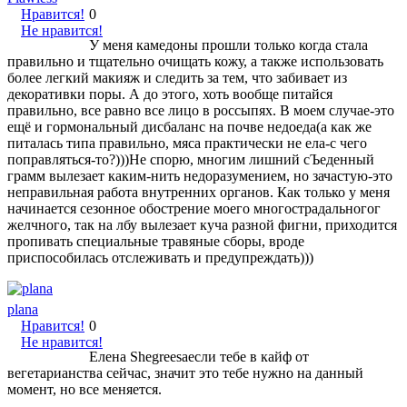
Нравится!
0
Не нравится!
У меня камедоны прошли только когда стала
правильно и тщательно очищать кожу, а также использовать
более легкий макияж и следить за тем, что забивает из
декоративки поры. А до этого, хоть вообще питайся
правильно, все равно все лицо в россыпях. В моем случае-это
ещё и гормональный дисбаланс на почве недоеда(а как же
питалась типа правильно, мяса практически не ела-с чего
поправляться-то?)))Не спорю, многим лишний сЪеденный
грамм вылезает каким-нить недоразумением, но зачастую-это
неправильная работа внутренних органов. Как только у меня
начинается сезонное обострение моего многострадальногог
желчного, так на лбу вылезает куча разной фигни, приходится
пропивать специальные травяные сборы, вроде
приспособилась отслеживать и предупреждать)))
plana
Нравится!
0
Не нравится!
Елена Shegreesaесли тебе в кайф от
вегетарианства сейчас, значит это тебе нужно на данный
момент, но все меняется.