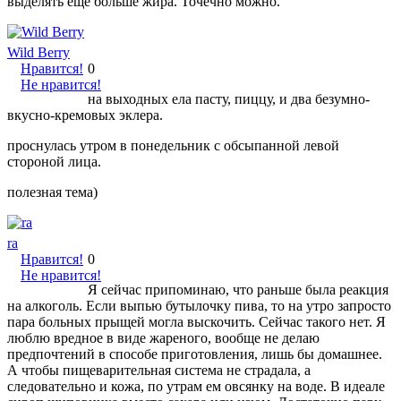
выделять еще больше жира. Точечно можно.
Wild Berry
Нравится!
0
Не нравится!
на выходных ела пасту, пиццу, и два безумно-
вкусно-кремовых эклера.
проснулась утром в понедельник с обсыпанной левой
стороной лица.
полезная тема)
ra
Нравится!
0
Не нравится!
Я сейчас припоминаю, что раньше была реакция
на алкоголь. Если выпью бутылочку пива, то на утро запросто
пара больных прыщей могла выскочить. Сейчас такого нет. Я
люблю вредное в виде жареного, вообще не делаю
предпочтений в способе приготовления, лишь бы домашнее.
А чтобы пищеварительная система не страдала, а
следовательно и кожа, по утрам ем овсянку на воде. В идеале