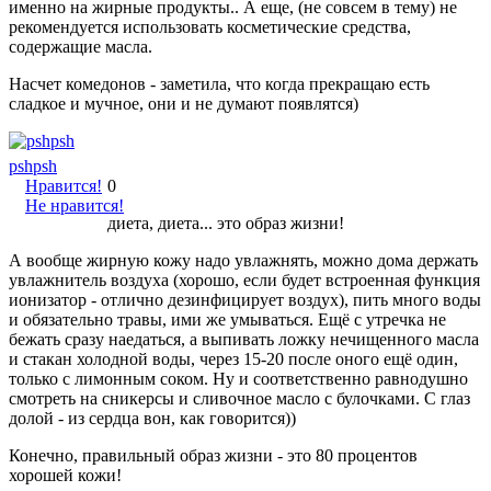
именно на жирные продукты.. А еще, (не совсем в тему) не
рекомендуется использовать косметические средства,
содержащие масла.
Насчет комедонов - заметила, что когда прекращаю есть
сладкое и мучное, они и не думают появлятся)
pshpsh
Нравится!
0
Не нравится!
диета, диета... это образ жизни!
А вообще жирную кожу надо увлажнять, можно дома держать
увлажнитель воздуха (хорошо, если будет встроенная функция
ионизатор - отлично дезинфицирует воздух), пить много воды
и обязательно травы, ими же умываться. Ещё с утречка не
бежать сразу наедаться, а выпивать ложку нечищенного масла
и стакан холодной воды, через 15-20 после оного ещё один,
только с лимонным соком. Ну и соответственно равнодушно
смотреть на сникерсы и сливочное масло с булочками. С глаз
долой - из сердца вон, как говорится))
Конечно, правильный образ жизни - это 80 процентов
хорошей кожи!