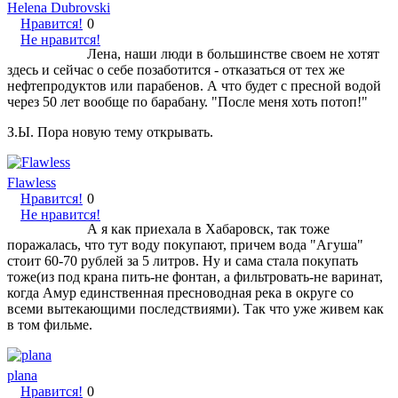
Helena Dubrovski
Нравится!
0
Не нравится!
Лена, наши люди в большинстве своем не хотят
здесь и сейчас о себе позаботится - отказаться от тех же
нефтепродуктов или парабенов. А что будет с пресной водой
через 50 лет вообще по барабану. "После меня хоть потоп!"
З.Ы. Пора новую тему открывать.
Flawless
Нравится!
0
Не нравится!
А я как приехала в Хабаровск, так тоже
поражалась, что тут воду покупают, причем вода "Агуша"
стоит 60-70 рублей за 5 литров. Ну и сама стала покупать
тоже(из под крана пить-не фонтан, а фильтровать-не варинат,
когда Амур единственная пресноводная река в округе со
всеми вытекающими последствиями). Так что уже живем как
в том фильме.
plana
Нравится!
0