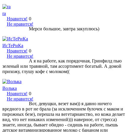
ra
Нравится!
0
Не нравится!
Мерси большое, завтра закуплюсь)
ИсТеРиКа
Нравится!
0
Не нравится!
А я на работе, как порядочная, Гринфилд пью
зеленый или травяной, там ассортимент богатый. А домой
прихожу, глушу кофе с молоком((
Волька
Нравится!
0
Не нравится!
Вот, девущки, везет вам)) я давно ничего
вредного в рот не брала (за исключением булочек с маком и
пирожных безе), перешла на вегетарианство, но кожа делает
вид, что нет никаких изменений))) наверное, от стресса)
знаете, иногда, бывает обидно - сидишь на работе, пьешь
детское витаминизированное молоко с бананом или