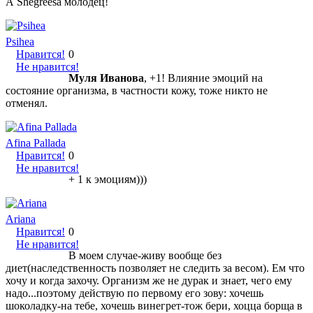
А Shegreesa молодец!
Psihea
Нравится!
0
Не нравится!
Муля Иванова
, +1! Влияние эмоций на
состояние организма, в частности кожу, тоже никто не
отменял.
Afina Pallada
Нравится!
0
Не нравится!
+ 1 к эмоциям)))
Ariana
Нравится!
0
Не нравится!
В моем случае-живу вообще без
диет(наследственность позволяет не следить за весом). Ем что
хочу и когда захочу. Организм же не дурак и знает, чего ему
надо...поэтому действую по первому его зову: хочешь
шоколадку-на тебе, хочешь винегрет-тож бери, хоцца борща в