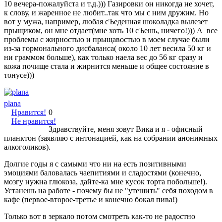
10 вечера-пожалуйста и т.д.))) Газировки он никогда не хочет,
к слову, и жаренное не любит..так что мы с ним дружим. Но
вот у мужа, например, любая сЪеденная шоколадка вылезет
прыщиком, он мне отдает(мне хоть 10 сЪешь, ничего!))) А все
проблемы с жирностью и прыщавостью в моем случае были
из-за гормонального дисбаланса( около 10 лет весила 50 кг и
ни граммом больше), как только наела вес до 56 кг сразу и
кожа почище стала и жирнится меньше и общее состояние в
тонусе)))
plana
Нравится!
0
Не нравится!
Здравствуйте, меня зовут Вика и я - офисный
планктон (заявляю с интонацией, как на собрании анонимных
алкоголиков).
Долгие годы я с самыми что ни на есть позитивными
эмоциями баловалась чаепитиями и сладостями (конечно,
мозгу нужна глюкоза, дайте-ка мне кусок торта побольше!).
Устанешь на работе - почему бы не "утешить" себя походом в
кафе (первое-второе-третье и конечно бокал пива!)
Только вот в зеркало потом смотреть как-то не радостно