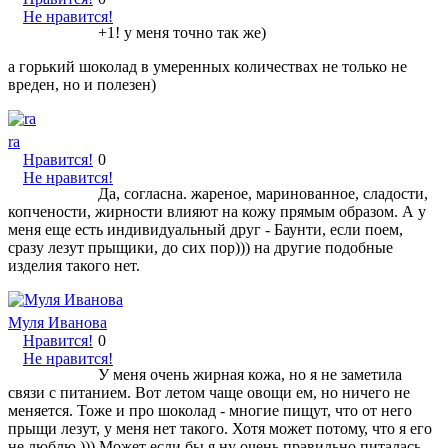
Не нравится!
+1! у меня точно так же)
а горький шоколад в умеренных количествах не только не
вреден, но и полезен)
ra
Нравится!
0
Не нравится!
Да, согласна. жареное, маринованное, сладости,
копчености, жирности влияют на кожу прямым образом. А у
меня еще есть индивидуальный друг - Баунти, если поем,
сразу лезут прыщики, до сих пор))) на другие подобные
изделия такого нет.
Муля Иванова
Нравится!
0
Не нравится!
У меня очень жирная кожа, но я не заметила
связи с питанием. Вот летом чаще овощи ем, но ничего не
меняется. Тоже и про шоколад - многие пищут, что от него
прыщи лезут, у меня нет такого. Хотя может потому, что я его
не люблю ))) Может если бы я ну очень правильно питалась,