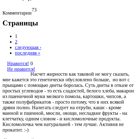
73
Комментарии
Страницы
1
2
следующая ›
последняя »
Нравится!
0
Не нравится!
Насчет жирности как таковой не могу сказать,
мне кажется это генетически обусловлено больше, но вот с
прыщами с помощью диеты боролась. Суть диеты в отказе от
простых углеводов - то есть сладостей, белого хлеба, макарон
из пшеничной муки мелкого помола, картошки, чипсов, а
также полуфабрикатов - просто потому, что в них всякой
дряни полно. Налегать следует на отруби, каши - кроме
манной и пшенной, мюсли, овощи, несладкие фрукты - на
клетчатку, одним словом - и кисломолочные продукты.
Кисломолочка чем натуральней - тем лучше. Активия не
прокатит. :-)