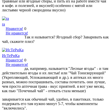
травяные или ягодные сборы, и пить их на работе вместе чая
и кофе. и полезней, и вкусней) особенно с мятой или
листьями черной смородины вкусно)
ra
Нравится!
0
Не нравится!
Так и называется? Ягодный сбор? Заваривать как
чай, скажите плиз?
ИсТеРиКа
Нравится!
0
Не нравится!
да, например, называется "Лесные ягоды" - и там
действительно ягоды и их листья! или "Чай Тонизирующий"
(Укрепляющий, Успокаивающий и др.). в аптеках их много
разных, можно поспрашивать, составы почитать. они лучше,
чем просто аптечная трава - вкус приятней. я вот уже месяц,
как пью "Почечный чай" - отекать стала меньше)
заваривается как обычный чай, удобно, в пакетиках. только
подержать его там нужно минут 5-7, чтобы компоненты
"включились".