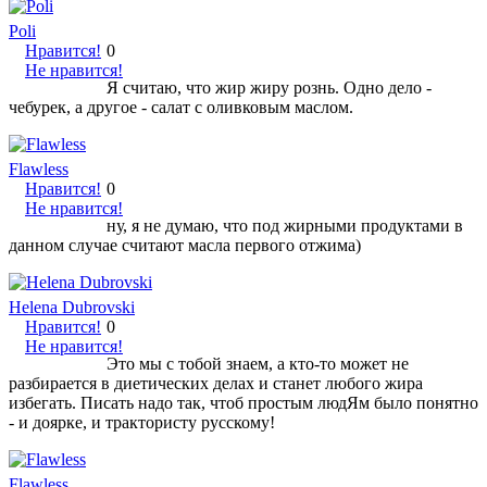
Poli
Нравится!
0
Не нравится!
Я считаю, что жир жиру рознь. Одно дело -
чебурек, а другое - салат с оливковым маслом.
Flawless
Нравится!
0
Не нравится!
ну, я не думаю, что под жирными продуктами в
данном случае считают масла первого отжима)
Helena Dubrovski
Нравится!
0
Не нравится!
Это мы с тобой знаем, а кто-то может не
разбирается в диетических делах и станет любого жира
избегать. Писать надо так, чтоб простым людЯм было понятно
- и доярке, и трактористу русскому!
Flawless