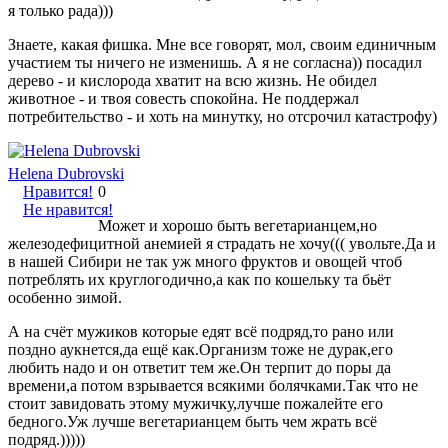
я только рада)))
Знаете, какая фишка. Мне все говорят, мол, своим единичным
участием ты ничего не изменишь. А я не согласна)) посадил
дерево - и кислорода хватит на всю жизнь. Не обидел
животное - и твоя совесть спокойна. Не поддержал
потребительство - и хоть на минутку, но отсрочил катастрофу)
Helena Dubrovski
Нравится!
0
Не нравится!
Может и хорошо быть вегетарианцем,но
железодефицитной анемией я страдать не хочу((( увольте.Да и
в нашей Сибири не так уж много фруктов и овощей чтоб
потреблять их круглогодично,а как по кошельку та бьёт
особенно зимой.
А на счёт мужиков которые едят всё подряд,то рано или
поздно аукнется,да ещё как.Организм тоже не дурак,его
любить надо и он ответит тем же.Он терпит до поры да
времени,а потом взрывается всякими болячками.Так что не
стоит завидовать этому мужичку,лучше пожалейте его
бедного.Уж лучше вегетарианцем быть чем жрать всё
подряд.)))))