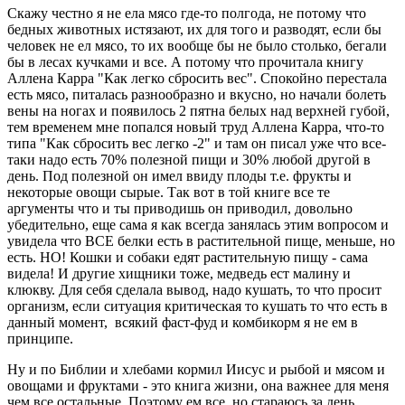
Скажу честно я не ела мясо где-то полгода, не потому что
бедных животных истязают, их для того и разводят, если бы
человек не ел мясо, то их вообще бы не было столько, бегали
бы в лесах кучками и все. А потому что прочитала книгу
Аллена Карра "Как легко сбросить вес". Спокойно перестала
есть мясо, питалась разнообразно и вкусно, но начали болеть
вены на ногах и появилось 2 пятна белых над верхней губой,
тем временем мне попался новый труд Аллена Карра, что-то
типа "Как сбросить вес легко -2" и там он писал уже что все-
таки надо есть 70% полезной пищи и 30% любой другой в
день. Под полезной он имел ввиду плоды т.е. фрукты и
некоторые овощи сырые. Так вот в той книге все те
аргументы что и ты приводишь он приводил, довольно
убедительно, еще сама я как всегда занялась этим вопросом и
увидела что ВСЕ белки есть в растительной пище, меньше, но
есть. НО! Кошки и собаки едят растительную пищу - сама
видела! И другие хищники тоже, медведь ест малину и
клюкву. Для себя сделала вывод, надо кушать, то что просит
организм, если ситуация критическая то кушать то что есть в
данный момент, всякий фаст-фуд и комбикорм я не ем в
принципе.
Ну и по Библии и хлебами кормил Иисус и рыбой и мясом и
овощами и фруктами - это книга жизни, она важнее для меня
чем все остальные. Поэтому ем все, но стараюсь за день