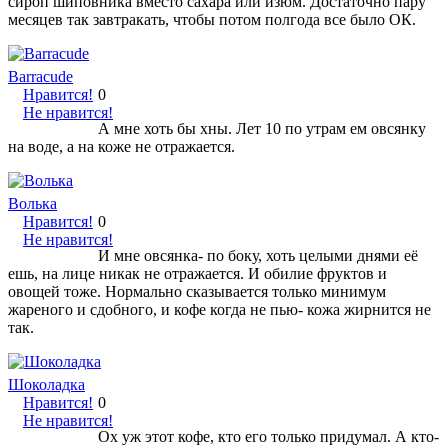
сироп шиповника вместо сахара или изюм. Достаточно пару
месяцев так завтракать, чтобы потом полгода все было ОК.
Barracude
Нравится!
0
Не нравится!
А мне хоть бы хны. Лет 10 по утрам ем овсянку
на воде, а на коже не отражается.
Волька
Нравится!
0
Не нравится!
И мне овсянка- по боку, хоть целыми днями её
ешь, на лице никак не отражается. И обилие фруктов и
овощей тоже. Нормально сказывается только минимум
жареного и сдобного, и кофе когда не пью- кожа жирнится не
так.
Шоколадка
Нравится!
0
Не нравится!
Ох уж этот кофе, кто его только придумал. А кто-