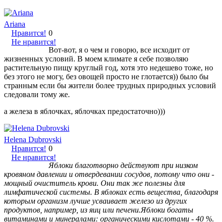
Ariana
Нравится!
0
Не нравится!
Вот-вот, я о чем и говорю, все исходит от
жизненных условий. В моем климате я себе позволяю
растительную пищу круглый год, хотя это недешево тоже, но
без этого не могу, без овощей просто не глотается)) было бы
странным если бы жители более трудных природных условий
следовали тому же.
а железа в яблочках, яблочках предостаточно)))
Helena Dubrovski
Нравится!
0
Не нравится!
Яблоки благотворно действуют при низком
кровяном давлении и отвердевании сосудов, потому что они -
мощный очиститель крови. Они так же полезны для
лимфатической системы. В яблоках есть вещества, благодаря
которым организм лучше усваивает железо из других
продуктов, например, из яиц или печени.Яблоки богаты
витаминами и минералами: органическими кислотами - 40 %.