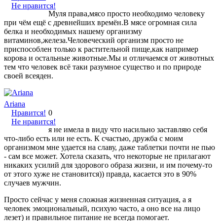
Не нравится!
Муля права,мясо просто необходимо человеку
при чём ещё с древнейших времён.В мясе огромная сила
белка и необходимых нашему организму
витаминов,железа.Человеческий организм просто не
приспособлен только к растительной пище,как например
корова и остальные животные.Мы и отличаемся от животных
тем что человек всё таки разумное существо и по природе
своей всеяден.
Ariana
Нравится!
0
Не нравится!
я не имела в виду что насильно заставляю себя
что-либо есть или не есть. К счастью, дружба с моим
организмом мне удается на славу, даже таблетки почти не пью
- сам все может. Хотела сказать, что некоторые не прилагают
никаких усилий для здорового образа жизни, и им почему-то
от этого хуже не становится)) правда, касается это в 90%
случаев мужчин.
Просто сейчас у меня сложная жизненная ситуация, а я
человек эмоциональный, психую часто, а оно все на лицо
лезет) и правильное питание не всегда помогает.