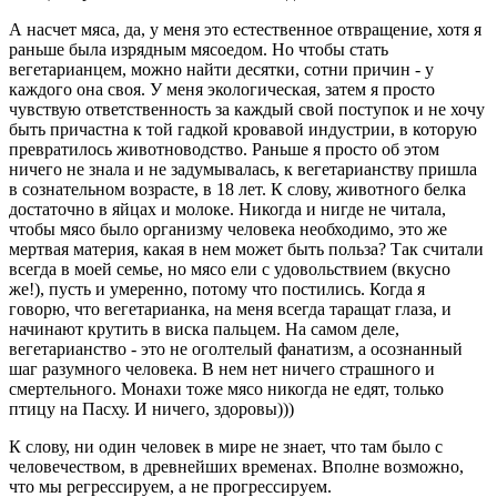
А насчет мяса, да, у меня это естественное отвращение, хотя я
раньше была изрядным мясоедом. Но чтобы стать
вегетарианцем, можно найти десятки, сотни причин - у
каждого она своя. У меня экологическая, затем я просто
чувствую ответственность за каждый свой поступок и не хочу
быть причастна к той гадкой кровавой индустрии, в которую
превратилось животноводство. Раньше я просто об этом
ничего не знала и не задумывалась, к вегетарианству пришла
в сознательном возрасте, в 18 лет. К слову, животного белка
достаточно в яйцах и молоке. Никогда и нигде не читала,
чтобы мясо было организму человека необходимо, это же
мертвая материя, какая в нем может быть польза? Так считали
всегда в моей семье, но мясо ели с удовольствием (вкусно
же!), пусть и умеренно, потому что постились. Когда я
говорю, что вегетарианка, на меня всегда таращат глаза, и
начинают крутить в виска пальцем. На самом деле,
вегетарианство - это не оголтелый фанатизм, а осознанный
шаг разумного человека. В нем нет ничего страшного и
смертельного. Монахи тоже мясо никогда не едят, только
птицу на Пасху. И ничего, здоровы)))
К слову, ни один человек в мире не знает, что там было с
человечеством, в древнейших временах. Вполне возможно,
что мы регрессируем, а не прогрессируем.