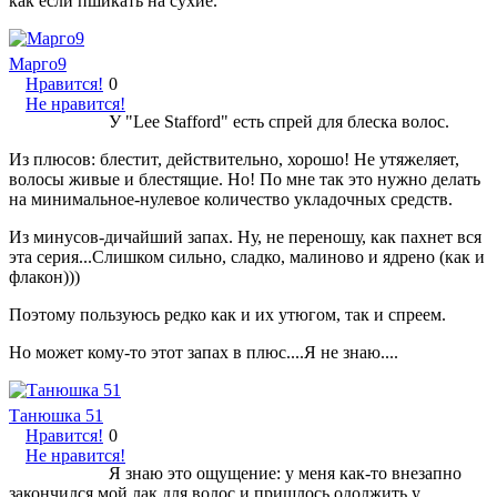
как если пшикать на сухие.
Марго9
Нравится!
0
Не нравится!
У "Lee Stafford" есть спрей для блеска волос.
Из плюсов: блестит, действительно, хорошо! Не утяжеляет,
волосы живые и блестящие. Но! По мне так это нужно делать
на минимальное-нулевое количество укладочных средств.
Из минусов-дичайший запах. Ну, не переношу, как пахнет вся
эта серия...Слишком сильно, сладко, малиново и ядрено (как и
флакон)))
Поэтому пользуюсь редко как и их утюгом, так и спреем.
Но может кому-то этот запах в плюс....Я не знаю....
Танюшка 51
Нравится!
0
Не нравится!
Я знаю это ощущение: у меня как-то внезапно
закончился мой лак для волос и пришлось одолжить у