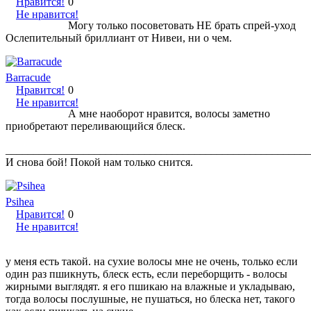
Нравится!
0
Не нравится!
Могу только посоветовать НЕ брать спрей-уход
Ослепительный бриллиант от Нивеи, ни о чем.
Barracude
Нравится!
0
Не нравится!
А мне наоборот нравится, волосы заметно
приобретают переливающийся блеск.
_______________________________________________________
И снова бой! Покой нам только снится.
Psihea
Нравится!
0
Не нравится!
у меня есть такой. на сухие волосы мне не очень, только если
один раз пшикнуть, блеск есть, если переборщить - волосы
жирными выглядят. я его пшикаю на влажные и укладываю,
тогда волосы послушные, не пушаться, но блеска нет, такого