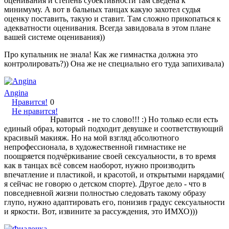
оценивания и степень субективности там сведена к
минимуму. А вот в бальных танцах какую захотел судья
оценку поставить, такую и ставит. Там сложно прикопаться к
адекватности оценивания. Всегда завидовала в этом плане
вашей системе оценивания))
Про купальник не знала! Как же гимнастка должна это
контролировать?)) Она же не специально его туда запихивала)
Angina
Нравится!
0
Не нравится!
Нравится - не то слово!!! :) Но только если есть
единый образ, который подходит девушке и соответствующий
красивый макияж. Но на мой взгляд абсолютного
непрофессионала, в художественной гимнастике не
поощряется подчёркивание своей сексуальности, в то время
как в танцах всё совсем наоборот, нужно производить
впечатление и пластикой, и красотой, и открытыми нарядами(
я сейчас не говорю о детском спорте). Другое дело - что в
повседневной жизни полностью следовать такому образу
глупо, нужно адаптировать его, понизив градус сексуальности
и яркости. Вот, извините за рассуждения, это ИМХО)))