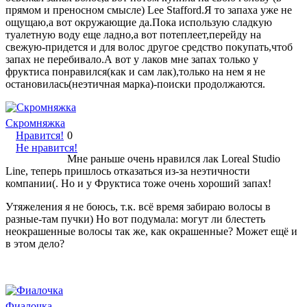
прямом и преносном смысле) Lee Stafford.Я то запаха уже не
ощущаю,а вот окружающие да.Пока использую сладкую
туалетную воду еще ладно,а вот потеплеет,перейду на
свежую-придется и для волос другое средство покупать,чтоб
запах не перебивало.А вот у лаков мне запах только у
фруктиса понравился(как и сам лак),только на нем я не
остановилась(неэтичная марка)-поиски продолжаются.
Скромняжка
Нравится!
0
Не нравится!
Мне раньше очень нравился лак Loreal Studio
Line, теперь пришлось отказаться из-за неэтичности
компании(. Но и у Фруктиса тоже очень хороший запах!
Утяжеления я не боюсь, т.к. всё время забираю волосы в
разные-там пучки) Но вот подумала: могут ли блестеть
неокрашенные волосы так же, как окрашенные? Может ещё и
в этом дело?
Фиалочка