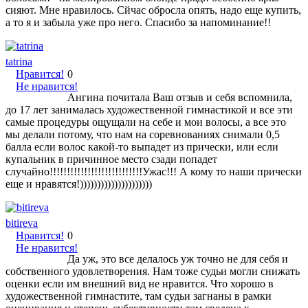
сияют. Мне нравилось. Сйчас обросла опять, надо еще купить,
а то я и забыла уже про него. Спасибо за напоминание!!
tatrina
Нравится!
0
Не нравится!
Ангина почитала Ваш отзыв и себя вспомнила,
до 17 лет занималась художественной гимнастикой и все эти
самые процедуры ощущали на себе и мои волосы, а все это
мы делали потому, что нам на соревнованиях снимали 0,5
балла если волос какой-то выпадет из прически, или если
купальник в причинное место сзади попадет
случайно!!!!!!!!!!!!!!!!!!!!!!!!!!!Ужас!!! А кому то наши прически
еще и нравятся!)))))))))))))))))))))
bitireva
Нравится!
0
Не нравится!
Да уж, это все делалось уж точно не для себя и
собственного удовлетворения. Нам тоже судьи могли снижать
оценки если им внешний вид не нравится. Что хорошо в
художественной гимнастите, там судьи загнаны в рамки