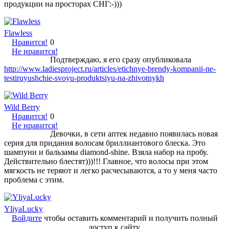
продукции на просторах СНГ:-)))
Flawless
Нравится!
0
Не нравится!
Подтверждаю, я его сразу опубликовала
http://www.ladiesproject.ru/articles/etichnye-brendy-kompanii-ne-
testiruyushchie-svoyu-produktsiyu-na-zhivotnykh
Wild Berry
Нравится!
0
Не нравится!
Девочки, в сети аптек недавно появилась новая
серия для придания волосам бриллиантового блеска. Это
шампуни и бальзамы diamond-shine. Взяла набор на пробу.
Действительно блестят)))!!! Главное, что волосы при этом
мягкость не теряют и легко расчесываются, а то у меня часто
проблема с этим.
YliyaLucky
Войдите
чтобы оставить комментарий и получить полный
доступ к сайту.