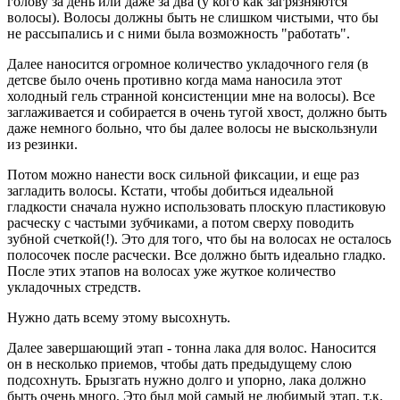
голову за день или даже за два (у кого как загрязняются
волосы). Волосы должны быть не слишком чистыми, что бы
не рассыпались и с ними была возможность "работать".
Далее наносится огромное количество укладочного геля (в
детсве было очень противно когда мама наносила этот
холодный гель странной консистенции мне на волосы). Все
заглаживается и собирается в очень тугой хвост, должно быть
даже немного больно, что бы далее волосы не выскользнули
из резинки.
Потом можно нанести воск сильной фиксации, и еще раз
загладить волосы. Кстати, чтобы добиться идеальной
гладкости сначала нужно использовать плоскую пластиковую
расческу с частыми зубчиками, а потом сверху поводить
зубной счеткой(!). Это для того, что бы на волосах не осталось
полосочек после расчески. Все должно быть идеально гладко.
После этих этапов на волосах уже жуткое количество
укладочных стредств.
Нужно дать всему этому высохнуть.
Далее завершающий этап - тонна лака для волос. Наносится
он в несколько приемов, чтобы дать предыдущему слою
подсохнуть. Брызгать нужно долго и упорно, лака должно
быть очень много. Это был мой самый не любимый этап, т.к.