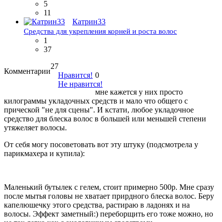
5
11
Катрин33
Средства для укрепления корней и роста волос
1
37
27
Комментарии
Нравится!
0
Не нравится!
мне кажется у них просто
килограммы укладочных средств и мало что общего с
прической "не для сцены". И кстати, любое укладочное
средство для блеска волос в большей или меньшей степени
утяжеляет волосы.
От себя могу посоветовать вот эту штуку (подсмотрела у
парикмахера и купила):
Маленький бутылек с гелем, стоит примерно 500р. Мне сразу
после мытья головы не хватает прирдного блеска волос. Беру
капелюшечку этого средства, растираю в ладонях и на
волосы. Эффект заметный:) переборщить его тоже можно, но