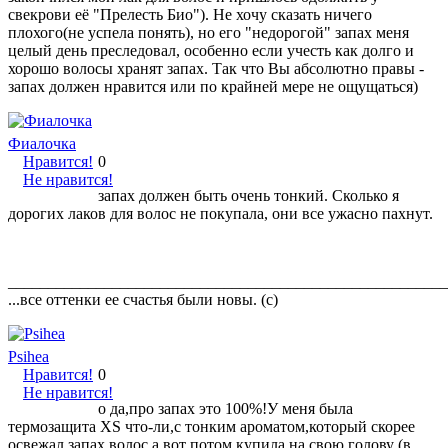
свекрови её "Прелесть Био"). Не хочу сказать ничего
плохого(не успела понять), но его "недорогой" запах меня
целый день преследовал, особенно если учесть как долго и
хорошо волосы хранят запах. Так что Вы абсолютно правы -
запах должен нравится или по крайней мере не ощущаться)
Фиалочка
Нравится!
0
Не нравится!
запах должен быть очень тонкий. Сколько я
дорогих лаков для волос не покупала, они все ужасно пахнут.
_______________________________________________________
...все оттенки ее счастья были новы. (c)
Psihea
Нравится!
0
Не нравится!
о да,про запах это 100%!У меня была
термозащита XS что-ли,с тонким ароматом,который скорее
освежал запах волос,а вот потом купила на свою голову (в