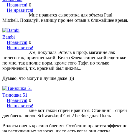
Нравится!
0
Не нравится!
Мне нравится сыворотка для объема Paul
Mitchell. Пожалуй, напишу про нее отзыв в ближайшее время.
Bambi
Нравится!
0
Не нравится!
Хм, покупала Эстель в проф. магазине лак-
ничего так, приятненький. Велла Флекс синенький еще тоже
по мне, так вполне норм, кроме того Тафт, но только
коричневый, т.к. красный был диким...
Думаю, что могут и лучше даже :)))
Танюшка 51
Нравится!
0
Не нравится!
мне вот такой спрей нравится: Стайлинг - спрей
для блеска волос Schwarzkopf Got 2 be Звездная Пыль.
Волосы очень красиво блестят. Особенно нравится эффект не
на распущенных волосах, ну то есть когда они слегка