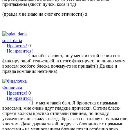
приглажены (хвост, пучок, коса и тд)
(правда я не знаю на счет его этичности) :(
splat_daria
Нравится!
0
Не нравится!
Спасибо за совет, но у меня из этой серии есть
фиксирующий гель-спрей, в итоге фиксирует, но лично моим
волосам особого блеска почему-то не придаёт((( Да ещё и
правда компания неэтична(
Фиалочка
Нравится!
0
Не нравится!
+1, у меня такой был. Я брюнетка с прямыми
волосами, мне очень идут гладкие прически. С этим блеск-
спреем волосы красиво отливали глянцем, по поводу
утяжеления не скажу - всегда брызгала на голову с пучком или
хвостом. Даже дарила такой подруге - блондинке с прямыми
волосами - на мелированном блонде пряди особенно ярко