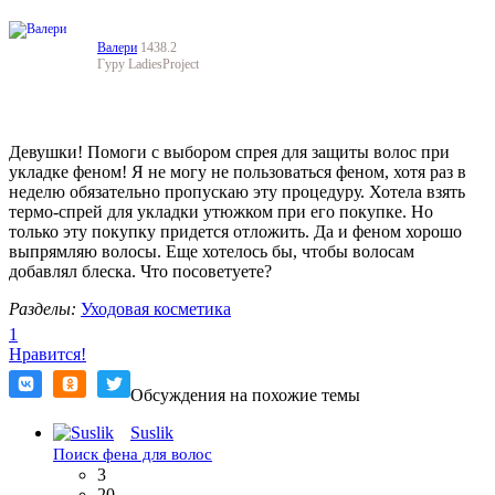
Валери
1438.2
Гуру LadiesProject
Девушки! Помоги с выбором спрея для защиты волос при
укладке феном! Я не могу не пользоваться феном, хотя раз в
неделю обязательно пропускаю эту процедуру. Хотела взять
термо-спрей для укладки утюжком при его покупке. Но
только эту покупку придется отложить. Да и феном хорошо
выпрямляю волосы. Еще хотелось бы, чтобы волосам
добавлял блеска. Что посоветуете?
Разделы:
Уходовая косметика
1
Нравится!
Обсуждения на похожие темы
Suslik
Поиск фена для волос
3
20