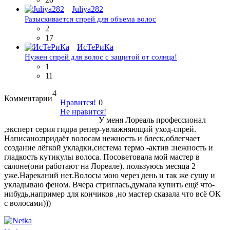
Juliya282
Разыскивается спрей для объема волос
2
17
ИсТеРиКа
Нужен спрей для волос с защитой от солнца!
1
11
4
Комментарии
Нравится!
0
Не нравится!
У меня Лореаль профессионал
,эксперт серия гидра репер-увлажняющий уход-спрей.
Написано:придаёт волосам нежность и блеск,облегчает
создание лёгкой укладки,система термо -актив :нежность и
гладкость кутикулы волоса. Посоветовала мой мастер в
салоне(они работают на Лореале). пользуюсь месяца 2
уже.Нареканий нет.Волосы мою через день и так же сушу и
укладываю феном. Вчера стриглась,думала купить ещё что-
нибудь,например для кончиков ,но мастер сказала что всё ОК
с волосами)))