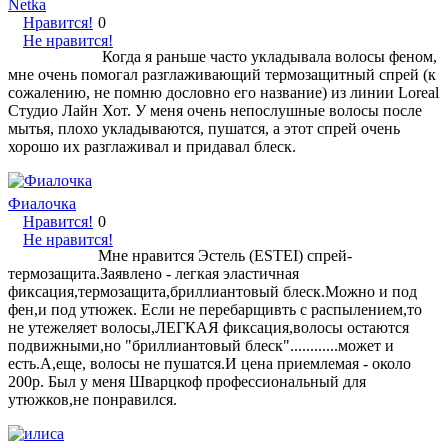
Netka
Нравится!
0
Не нравится!
Когда я раньше часто укладывала волосы феном,
мне очень помогал разглаживающий термозащитный спрей (к
сожалению, не помню дословно его название) из линии Loreal
Студио Лайн Хот. У меня очень непослушные волосы после
мытья, плохо укладываются, пушатся, а этот спрей очень
хорошо их разглаживал и придавал блеск.
Фиалочка
Нравится!
0
Не нравится!
Мне нравится Эстель (ESTEI) спрей-
термозащита.Заявлено - легкая эластичная
фиксация,термозащита,бриллиантовый блеск.Можно и под
фен,и под утюжек. Если не перебарщивть с распылением,то
не утежеляет волосы,ЛЕГКАЯ фиксация,волосы остаются
подвижными,но "бриллиантовый блеск"............может и
есть.А,еще, волосы не пушатся.И цена приемлемая - около
200р. Был у меня Шварцкоф профессиональный для
утюжков,не понравился.