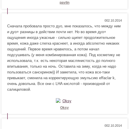
я
т
pavlin
!
с
я
!
Н
Н
0
Сначала пробовала просто дуо, мне показалось, что между ним
р
е
и дуо+ разницы в действии почти нет. Но во время дуо+
а
н
ощущения иногда ужасные - сильно щипет продолжительное
в
р
время, кожа даже слегка краснеет, а иногда абсолютно никаких
и
а
ощущений. Первое время нравилось, а потом начал
т
в
подсушивать (у меня комбинированная кожа). Под косметику не
с
и
использовала, т.к. есть некоторая маслянистость до полного
я
т
впитывания, только на ночь. Оставила на зиму, когда не надо
!
с
пользоваться санскрином)) И заметила, что кожа все-таки
я
привыкает, сменила на корректирующую эмульсию effaclar k,
!
очень довольна. Все они с LHA кислотой - производной от
салициловой.
Oksy
Н
Н
0