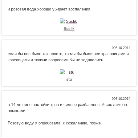
!
в
р
и розовая вода хорошо убирает воспаления.
и
а
т
в
с
и
я
т
Suslik
!
с
я
!
Н
Н
0
если бы все было так просто, то мы бы были все красавицами и
р
е
красавцами и такими вопросами бы не задавались
а
н
в
р
и
а
т
в
stu
с
и
я
т
!
с
Н
Н
0
я
в 14 лет мне настойки трав и сильно разбавленный сок лимона
р
е
!
помогали.
а
н
в
р
Розовую воду я опробовала, к сожалению, позже.
и
а
т
в
с
и