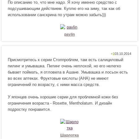
По описанию то, что мне надо. Я хочу именно средство с
р
е
подсушивающим действием. Куплю его на зиму, так как об
а
н
использовании санскрина по утрам можно забыть)))
в
р
и
а
т
в
с
и
pavlin
я
т
!
с
я
Н
Н
+1
!
Присмотритесь к серии Стоппроблем, там есть салициловый
р
е
пилинг и умывашка. Пилинг очень неплохой, но его нелегко
а
н
бывает поймать, я отловила в Ашане. Умывашка и лосьон есть
в
р
во всех аптеках. Фруктовые кислоты (AHA) не имеют
и
а
ограничений по возрасту, с ними масса средств.
т
в
с
и
У японцев очень хорошие серии для проблемной кожи без
я
т
ограничения возраста - Rosette, Mentholatum. И дизайн
!
с
подростку понравится.
я
!
Шарлотка