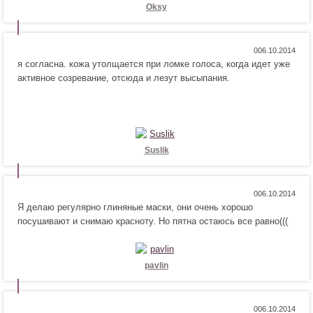
!
с
Oksy
я
!
Н
Н
0
я согласна. кожа утолщается при ломке голоса, когда идет уже
р
е
активное созревание, отсюда и лезут высыпания.
а
н
в
р
и
а
т
в
с
и
я
т
Suslik
!
с
я
!
Н
Н
0
Я делаю регулярно глиняные маски, они очень хорошо
р
е
посушивают и снимаю красноту. Но пятна остаюсь все равно(((
а
н
в
р
и
а
т
в
pavlin
с
и
я
т
!
с
Н
Н
0