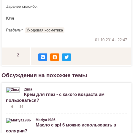
Заранее спасибо.
Юля
Разделы:
Уходовая косметика
2
Н
р
а
в
Обсуждения на похожие темы
и
т
с
Zima
я
Крем для глаз - с какого возраста им
!
пользоваться?
6
34
Mariya1986
Масло с spf 6 можно использовать в
солярии?