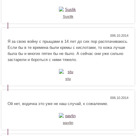
я
т
!
с
я
Suslik
!
Н
Н
0
Я за свою войну с прыщами в 14 лет до сих пор расплачиваюсь.
р
е
Если бы в те времена были кремы с кислотами, то кожа лучше
а
н
была бы и многих пятен бы не было. А сейчас они уже сильно
в
р
застарели и бороться с ними тяжело.
и
а
т
в
с
и
я
т
stu
!
с
я
!
Н
Н
0
Ой нет, водичка это уже не наш случай, к сожалению.
р
е
а
н
в
р
и
а
pavlin
т
в
с
и