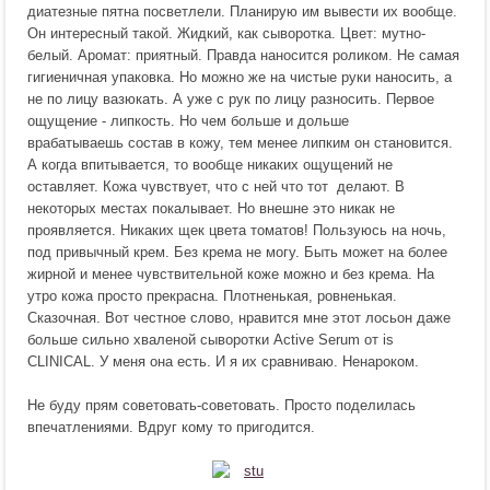
диатезные пятна посветлели. Планирую им вывести их вообще.
Он интересный такой. Жидкий, как сыворотка. Цвет: мутно-
белый. Аромат: приятный. Правда наносится роликом. Не самая
гигиеничная упаковка. Но можно же на чистые руки наносить, а
не по лицу вазюкать. А уже с рук по лицу разносить. Первое
ощущение - липкость. Но чем больше и дольше
врабатываешь состав в кожу, тем менее липким он становится.
А когда впитывается, то вообще никаких ощущений не
оставляет. Кожа чувствует, что с ней что тот делают. В
некоторых местах покалывает. Но внешне это никак не
проявляется. Никаких щек цвета томатов! Пользуюсь на ночь,
под привычный крем. Без крема не могу. Быть может на более
жирной и менее чувствительной коже можно и без крема. На
утро кожа просто прекрасна. Плотненькая, ровненькая.
Сказочная. Вот честное слово, нравится мне этот лосьон даже
больше сильно хваленой сыворотки Active Serum от is
CLINICAL. У меня она есть. И я их сравниваю. Ненароком.
Не буду прям советовать-советовать. Просто поделилась
впечатлениями. Вдруг кому то пригодится.