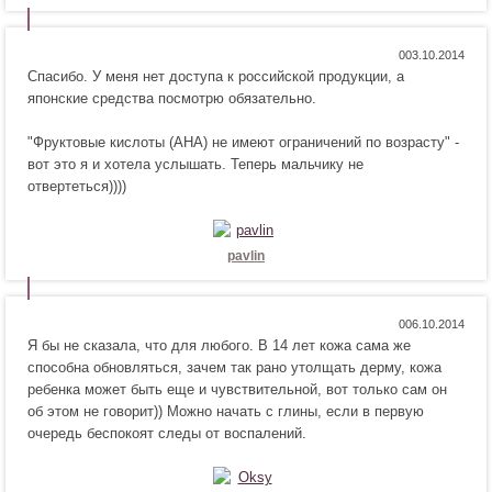
Н
Н
0
Спасибо. У меня нет доступа к российской продукции, а
р
е
японские средства посмотрю обязательно.
а
н
в
р
"Фруктовые кислоты (AHA) не имеют ограничений по возрасту" -
и
а
вот это я и хотела услышать. Теперь мальчику не
т
в
отвертеться))))
с
и
я
т
!
с
я
pavlin
!
Н
Н
0
Я бы не сказала, что для любого. В 14 лет кожа сама же
р
е
способна обновляться, зачем так рано утолщать дерму, кожа
а
н
ребенка может быть еще и чувствительной, вот только сам он
в
р
об этом не говорит)) Можно начать с глины, если в первую
и
а
очередь беспокоят следы от воспалений.
т
в
с
и
я
т