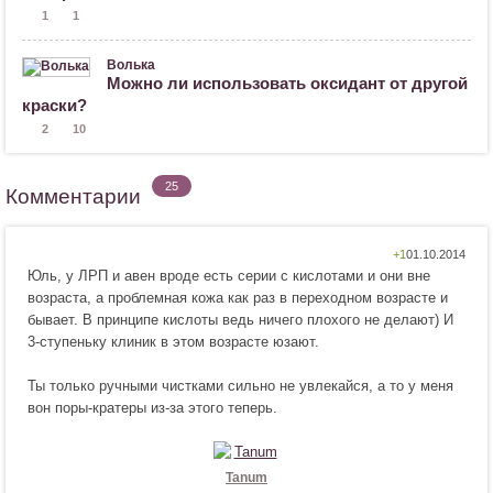
1
1
Волька
Можно ли использовать оксидант от другой
краски?
2
10
25
Комментарии
Н
Н
+1
Юль, у ЛРП и авен вроде есть серии с кислотами и они вне
р
е
возраста, а проблемная кожа как раз в переходном возрасте и
а
н
бывает. В принципе кислоты ведь ничего плохого не делают) И
в
р
3-ступеньку клиник в этом возрасте юзают.
и
а
т
в
Ты только ручными чистками сильно не увлекайся, а то у меня
с
и
вон поры-кратеры из-за этого теперь.
я
т
!
с
я
!
Tanum