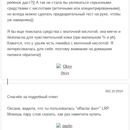
ребенок даст?)) А так не стала бы увлекаться серьезными
я
т
средствами с кислотами (аптечными или концентрированными),
!
с
но всегда можно сделать предварительный тест на руке, чтобы
я
уж наверняка))
!
Я бы еще поискала средства с молочной кислотой, она мягче и
безопасна для чувствительной кожи (при маленьком % и ph).
Кажется, что у урьяж есть линейка с молочной кислотой. Я
интересовалась для себя, поэтому внимание на домашние
пилинги обратила))
Oksy
Н
Н
0
Спасибо за подробный ответ.
р
е
а
н
Оксана, видела, что ты пользовалась "effaclar duo+" LRP.
в
р
Можешь пару слов сказать, как раз наметила купить.
и
а
т
в
с
и