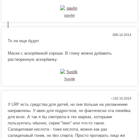
и
а
т
в
с
и
pavlin
я
т
!
с
я
Н
Н
0
!
То ли еще будет.
р
е
а
н
Маски с аскорбинкой хороши. В глину можно добавить
в
р
растворенную аскорбинку.
и
а
т
в
с
и
я
т
Suslik
!
с
я
!
Н
Н
+1
У LRP есть средства для детей, но они больше на увлажнение
р
е
направлены. У авен для подростков, но фактически эта линейка
а
н
для всех. А так я бы смотрела в тех марках, которыми
в
р
пользуетесь обычно, серии "teen" или что-то такое.
и
а
Салициловая кислота - тоже кислота, можно как раз
т
в
салициловый тоник, но без спирта. Просто протирать лицо же
с
и