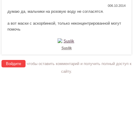
я
т
Н
Н
0
!
с
думаю да, мальчики на розовую воду не согласятся.
р
е
я
а
н
!
а вот маски с аскорбинкой, только неконцентрированной могут
в
р
помочь
и
а
т
в
с
и
я
т
Suslik
!
с
я
Войдите
чтобы оставить комментарий и получить полный доступ к
!
сайту.