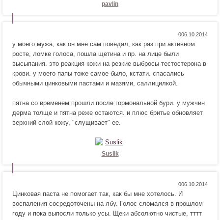
и
а
pavlin
т
в
с
и
я
т
Н
Н
0
!
с
у моего мужа, как он мне сам поведал, как раз при активном
р
е
я
росте, ломке голоса, пошла щетина и пр. на лице были
а
н
!
высыпания. это реакция кожи на резкие выбросы тестостерона в
в
р
крови. у моего папы тоже самое было, кстати. спасались
и
а
обычными цинковыми пастами и мазями, саллицилкой.
т
в
с
и
пятна со временем прошли после гормональной бури. у мужчин
я
т
дерма толще и пятна реже остаются. и плюс бритье обновляет
!
с
верхний слой кожу, "слущивает" ее.
я
!
Suslik
Н
Н
0
Цинковая паста не помогает так, как бы мне хотелось. И
р
е
воспаления сосредоточены на лбу. Голос сломался в прошлом
а
н
году и пока выпосли только усы. Щеки абсолютно чистые, тттт
в
р