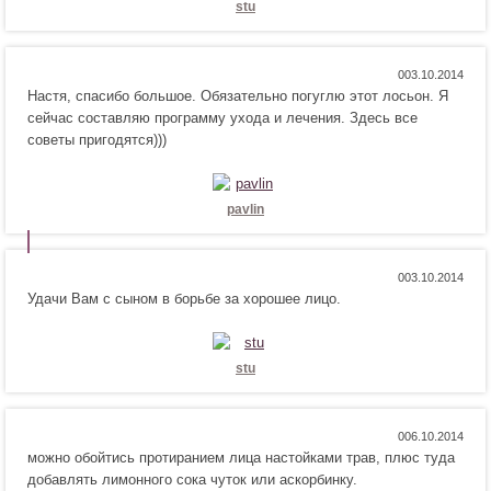
stu
Н
Н
0
Настя, спасибо большое. Обязательно погуглю этот лосьон. Я
р
е
сейчас составляю программу ухода и лечения. Здесь все
а
н
советы пригодятся)))
в
р
и
а
т
в
с
и
pavlin
я
т
!
с
я
Н
Н
0
!
Удачи Вам с сыном в борьбе за хорошее лицо.
р
е
а
н
в
р
и
а
stu
т
в
с
и
я
т
Н
Н
0
!
с
можно обойтись протиранием лица настойками трав, плюс туда
р
е
я
добавлять лимонного сока чуток или аскорбинку.
а
н