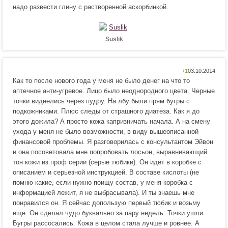
я
надо развести глину с растворенной аскорбинкой.
р
е
!
а
н
в
р
и
а
Suslik
т
в
с
и
я
т
Н
Н
+1
!
с
Как то после нового года у меня не было денег на что то
р
е
я
аптечное анти-угревое. Лицо было неоднородного цвета. Черные
а
н
!
точки виднелись через пудру. На лбу были прям бугры с
в
р
подкожниками. Плюс следы от страшного диатеза. Как я до
и
а
этого дожила? А просто кожа капризничать начала. А на смену
т
в
ухода у меня не было возможности, в виду вышеописанной
с
и
финансовой проблемы. Я разговорилась с консультантом Эйвон
я
т
и она посоветовала мне попробовать лосьон, выравнивающий
!
с
тон кожи из проф серии (серые тюбики). Он идет в коробке с
я
описанием и серьезной инструкцией. В составе кислоты (не
!
помню какие, если нужно поищу состав, у меня коробка с
информацией лежит, я не выбрасывала). И ты знаешь мне
понравился он. Я сейчас допользую первый тюбик и возьму
еще. Он сделал чудо буквально за пару недель. Точки ушли.
Бугры рассосались. Кожа в целом стала лучше и ровнее. А