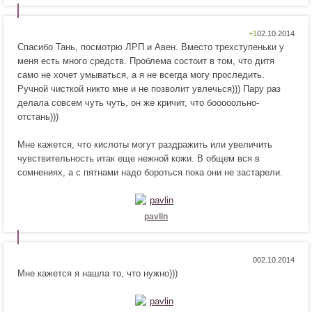
Н
Н
+1
Спасибо Тань, посмотрю ЛРП и Авен. Вместо трехступеньки у
р
е
меня есть много средств. Проблема состоит в том, что дитя
а
н
само не хочет умываться, а я не всегда могу проследить.
в
р
Ручной чисткой никто мне и не позволит увлечься))) Пару раз
и
а
делала совсем чуть чуть, он же кричит, что бооооольно-
т
в
отстань)))
с
и
я
т
Мне кажется, что кислоты могут раздражить или увеличить
!
с
чувствительность итак еще нежной кожи. В общем вся в
я
сомнениях, а с пятнами надо бороться пока они не застарели.
!
pavlin
Н
Н
0
Мне кажется я нашла то, что нужно)))
р
е
а
н
в
р