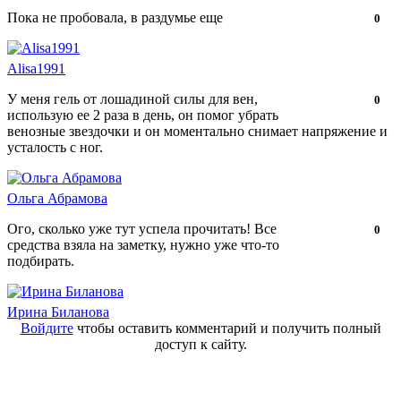
Пока не пробовала, в раздумье еще
Нравится!
Не
0
нравится!
Alisa1991
У меня гель от лошадиной силы для вен,
Нравится!
Не
0
использую ее 2 раза в день, он помог убрать
нравится!
венозные звездочки и он моментально снимает напряжение и
усталость с ног.
Ольга Абрамова
Ого, сколько уже тут успела прочитать! Все
Нравится!
Не
0
средства взяла на заметку, нужно уже что-то
нравится!
подбирать.
Ирина Биланова
Войдите
чтобы оставить комментарий и получить полный
доступ к сайту.