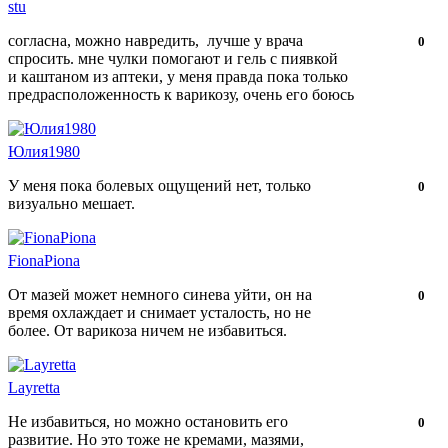
stu
согласна, можно навредить, лучше у врача
Нравится!
Не
0
спросить. мне чулки помогают и гель с пиявкой
нравится!
и каштаном из аптеки, у меня правда пока только
предрасположенность к варикозу, очень его боюсь
Юлия1980
У меня пока болевых ощущений нет, только
Нравится!
Не
0
визуально мешает.
нравится!
FionaPiona
От мазей может немного синева уйти, он на
Нравится!
Не
0
время охлаждает и снимает усталость, но не
нравится!
более. От варикоза ничем не избавиться.
Layretta
Не избавиться, но можно остановить его
Нравится!
Не
0
развитие. Но это тоже не кремами, мазями,
нравится!