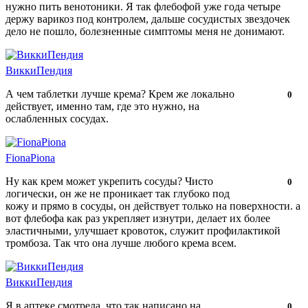
нужно пить венотоники. Я так флебофой уже года четыре
держу варикоз под контролем, дальше сосудистых звездочек
дело не пошло, болезненные симптомы меня не донимают.
ВиккиПендия
А чем таблетки лучше крема? Крем же локально
Нравится!
Не
0
действует, именно там, где это нужно, на
нравится!
ослабленных сосудах.
FionaPiona
Ну как крем может укрепить сосуды? Чисто
Нравится!
Не
0
логически, он же не проникает так глубоко под
нравится!
кожу и прямо в сосуды, он действует только на поверхности. а
вот флебофа как раз укрепляет изнутри, делает их более
эластичными, улучшает кровоток, служит профилактикой
тромбоза. Так что она лучше любого крема всем.
ВиккиПендия
Я в аптеке смотрела, что так написано на
Нравится!
Не
0