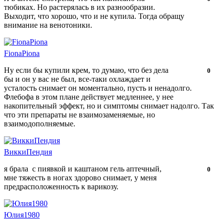
тюбиках. Но растерялась в их разнообразии.
нравится!
Выходит, что хорошо, что и не купила. Тогда обращу
внимание на венотоники.
FionaPiona
Ну если бы купили крем, то думаю, что без дела
Нравится!
Не
0
бы и он у вас не был, все-таки охлаждает и
нравится!
усталость снимает он моментально, пусть и ненадолго.
Флебофа в этом плане действует медленнее, у нее
накопительный эффект, но и симптомы снимает надолго. Так
что эти препараты не взаимозаменяемые, но
взаимодополняемые.
ВиккиПендия
я брала с пиявкой и каштаном гель аптечный,
Нравится!
Не
0
мне тяжесть в ногах здорово снимает, у меня
нравится!
предрасположенность к варикозу.
Юлия1980