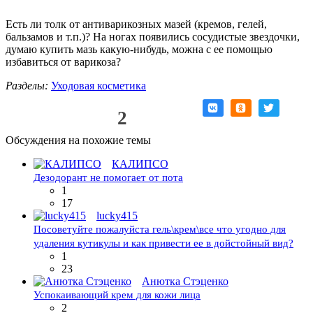
Есть ли толк от антиварикозных мазей (кремов, гелей,
бальзамов и т.п.)? На ногах появились сосудистые звездочки,
думаю купить мазь какую-нибудь, можна с ее помощью
избавиться от варикоза?
Разделы:
Уходовая косметика
Нравится!
2
Обсуждения на похожие темы
КАЛИПСО
Дезодорант не помогает от пота
1
17
lucky415
Посоветуйте пожалуйста гель\крем\все что угодно для
удаления кутикулы и как привести ее в дойстойный вид?
1
23
Анютка Стэценко
Успокаивающий крем для кожи лица
2