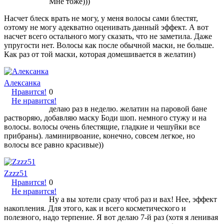
Мне тоже)))
Насчет блеск врать не могу, у меня волосы сами блестят,
оэтому не могу адекватно оценивать данный эффект. А вот
насчет всего остального могу сказать, что не заметила. Даже
упругости нет. Волосы как после обычной маски, не больше.
Как раз от той маски, которая домешивается в желатин)
Алексанка
Нравится!
0
Не нравится!
делаю раз в неделю. желатин на паровой бане
растворяю, добавляю маску Боди шоп. немного стужу и на
волосы. волосы очень блестящие, гладкие и чешуйки все
прибраны). ламинирвоание, конечно, совсем легкое, но
волосы все равно красивые))
Zzzz51
Нравится!
0
Не нравится!
Ну а вы хотели сразу чтоб раз и вах! Нее, эффект
накопления. Для этого, как и всего косметического и
полезного, надо терпение. Я вот делаю 7-й раз (хотя я ленивая