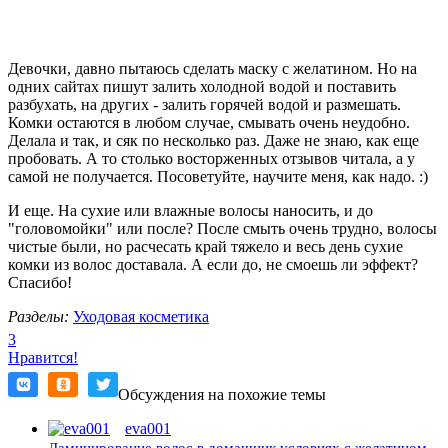
Девочки, давно пытаюсь сделать маску с желатином. Но на
одних сайтах пишут залить холодной водой и поставить
разбухать, на других - залить горячей водой и размешать.
Комки остаются в любом случае, смывать очень неудобно.
Делала и так, и сяк по несколько раз. Даже не знаю, как еще
пробовать. А то столько восторженных отзывов читала, а у
самой не получается. Посоветуйте, научите меня, как надо. :)
И еще. На сухие или влажные волосы наносить, и до
"головомойки" или после? После смыть очень трудно, волосы
чистые были, но расчесать край тяжело и весь день сухие
комки из волос доставала. А если до, не смоешь ли эффект?
Спасибо!
Разделы:
Уходовая косметика
3
Нравится!
Обсуждения на похожие темы
eva001
Ламинирование волос в домашник условиях с желатином