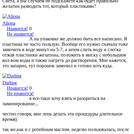
Света, а Вы случаем не подскажете как будет правильно
желатин разводить тот, который пластиками?
Aliona
Нравится!
0
Не нравится!
А на упаковке же должно быть все написано. Я
пластины не часто пользую. Вообще его нужно сначала тоже
замочить в воде минут на 5-7, а затем слить воду и слегка
отжав пластинки желатина, положить в миску с небольшим
кол-вом воды и также нагреть до растворения. Мне кажется,
это запарно, тут порошок замочил и готово хоть куда.
Darling
Нравится!
0
Не нравится!
я все-таки хочу взять и разориться на
ламинирование...
честно говоря, мне лень делать эти процедуры длительное
время((
так же,как и с репейным маслом. неделю пользовалась, после