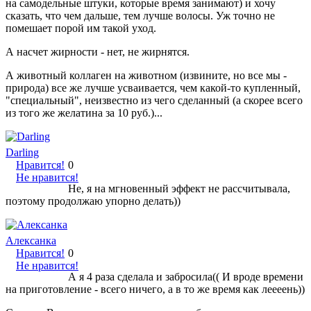
на самодельные штуки, которые время занимают) и хочу
сказать, что чем дальше, тем лучше волосы. Уж точно не
помешает порой им такой уход.
А насчет жирности - нет, не жирнятся.
А животный коллаген на животном (извините, но все мы -
природа) все же лучше усваивается, чем какой-то купленный,
"специальный", неизвестно из чего сделанный (а скорее всего
из того же желатина за 10 руб.)...
Darling
Нравится!
0
Не нравится!
Не, я на мгновенный эффект не рассчитывала,
поэтому продолжаю упорно делать))
Алексанка
Нравится!
0
Не нравится!
А я 4 раза сделала и забросила(( И вроде времени
на приготовление - всего ничего, а в то же время как леееень))