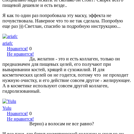
пищевой дешевле и есть везде..
Я как то один раз попробовала эту маску, эффекта не
почувствовала. Наверное что то не так сделала. Попробую
еще раз ))) Светлан, спасибо за подробную инструкцию...
ariafc
Нравится!
0
Не нравится!
Да, желатин - это и есть коллаген, только он
предназначен для пищевых целей, его получают при
вываривании костей, хрящей и сухожилий. И для
косметических целей он не годится, потому что не проходит
нужную очистку, и его действие совсем другое - желирующее.
А в косметике используют совсем другой коллаген,
гидролизованный.
Yulu
Нравится!
0
Не нравится!
Верно) а волосам не все равно?
И все таки, где берут косметический коллаген и сколько он