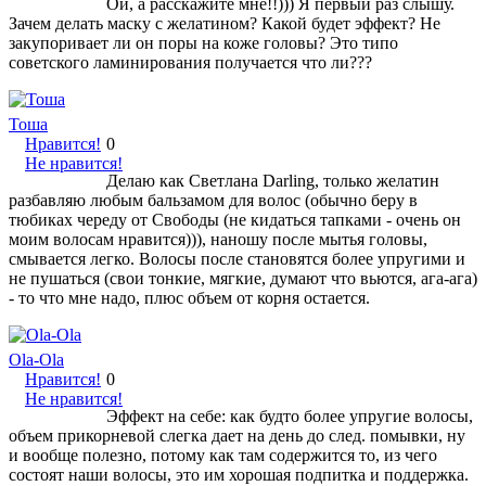
Ой, а расскажите мне!!))) Я первый раз слышу.
Зачем делать маску с желатином? Какой будет эффект? Не
закупоривает ли он поры на коже головы? Это типо
советского ламинирования получается что ли???
Тоша
Нравится!
0
Не нравится!
Делаю как Светлана Darling, только желатин
разбавляю любым бальзамом для волос (обычно беру в
тюбиках череду от Свободы (не кидаться тапками - очень он
моим волосам нравится))), наношу после мытья головы,
смывается легко. Волосы после становятся более упругими и
не пушаться (свои тонкие, мягкие, думают что вьются, ага-ага)
- то что мне надо, плюс объем от корня остается.
Ola-Ola
Нравится!
0
Не нравится!
Эффект на себе: как будто более упругие волосы,
объем прикорневой слегка дает на день до след. помывки, ну
и вообще полезно, потому как там содержится то, из чего
состоят наши волосы, это им хорошая подпитка и поддержка.