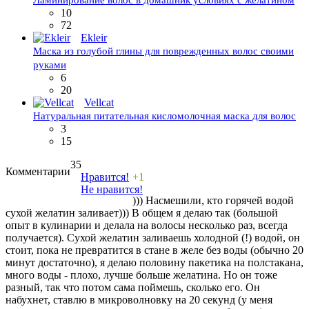
10
72
Ekleir
Маска из голубой глины для поврежденных волос своими
руками
6
20
Vellcat
Натуральная питательная кисломолочная маска для волос
3
15
35
Комментарии
Нравится!
+1
Не нравится!
))) Насмешили, кто горячей водой
сухой желатин заливает))) В общем я делаю так (большой
опыт в кулинарии и делала на волосы несколько раз, всегда
получается). Сухой желатин заливаешь холодной (!) водой, он
стоит, пока не превратится в стане в желе без воды (обычно 20
минут достаточно), я делаю половину пакетика на полстакана,
много воды - плохо, лучше больше желатина. Но он тоже
разный, так что потом сама поймешь, сколько его. Он
набухнет, ставлю в микроволновку на 20 секунд (у меня