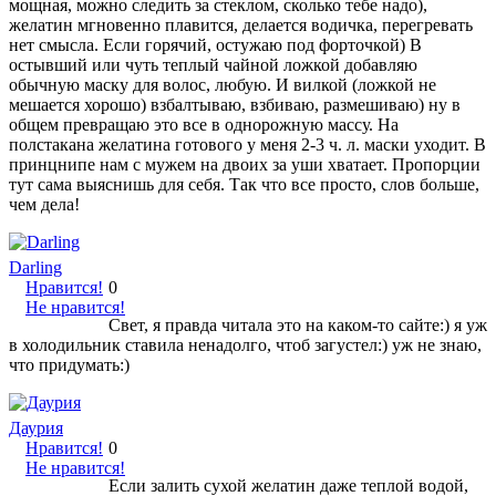
мощная, можно следить за стеклом, сколько тебе надо),
желатин мгновенно плавится, делается водичка, перегревать
нет смысла. Если горячий, остужаю под форточкой) В
остывший или чуть теплый чайной ложкой добавляю
обычную маску для волос, любую. И вилкой (ложкой не
мешается хорошо) взбалтываю, взбиваю, размешиваю) ну в
общем превращаю это все в однорожную массу. На
полстакана желатина готового у меня 2-3 ч. л. маски уходит. В
принцнипе нам с мужем на двоих за уши хватает. Пропорции
тут сама выяснишь для себя. Так что все просто, слов больше,
чем дела!
Darling
Нравится!
0
Не нравится!
Свет, я правда читала это на каком-то сайте:) я уж
в холодильник ставила ненадолго, чтоб загустел:) уж не знаю,
что придумать:)
Даурия
Нравится!
0
Не нравится!
Если залить сухой желатин даже теплой водой,