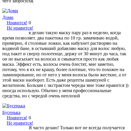
чего забросила(
Доми
Нравится!
0
Не нравится!
я делаю такую маску пару раз в неделю, когда
время позволяет. два пакетика по 10 гр. замачиваю водой,
примерно, 4 столовые ложки, как набухнет растворяю на
водяной бане, в остывший добавляю маску для волос любую,
под пакет и сверху полотенце, держу от 30 минут до часа, так
он не высыхает на волосах и смывается просто как любая
маска. Эффект есть, волосы очень блестят, мне заметно,
потому, что я их не крашу, более плотные, что-то похожее на
ламинирование, но от него у меня волосы были жесткие, а от
этой маски наоборот. Есть даже рецепты шампуней с
желатином. Бользам с экстрактом череды мне тоже нравится ))
иногда использую. Обычно у меня профессиональные
средства, но с чередой очень неплохой
Бусенька
Нравится!
0
Не нравится!
Я часто делаю! Только вот не всегда получается