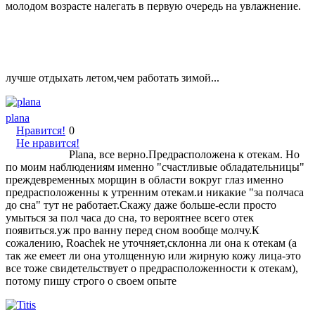
молодом возрасте налегать в первую очередь на увлажнение.
лучше отдыхать летом,чем работать зимой...
plana
Нравится!
0
Не нравится!
Plana, все верно.Предрасположена к отекам. Но
по моим наблюдениям именно "счастливые обладательницы"
преждевременных морщин в области вокруг глаз именно
предрасположенны к утренним отекам.и никакие "за полчаса
до сна" тут не работает.Скажу даже больше-если просто
умыться за пол часа до сна, то вероятнее всего отек
появиться.уж про ванну перед сном вообще молчу.К
сожалению, Roachek не уточняет,склонна ли она к отекам (а
так же емеет ли она утолщенную или жирную кожу лица-это
все тоже свидетельствует о предрасположенности к отекам),
потому пишу строго о своем опыте