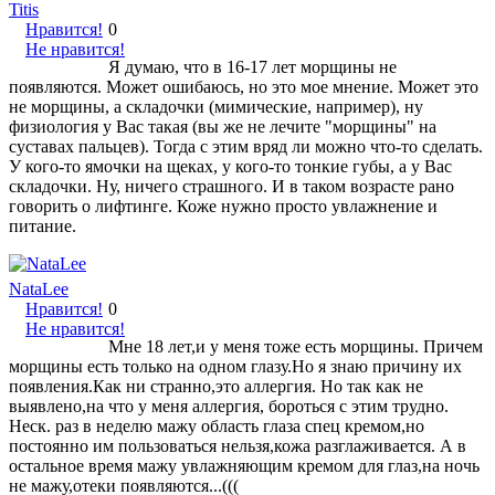
Titis
Нравится!
0
Не нравится!
Я думаю, что в 16-17 лет морщины не
появляются. Может ошибаюсь, но это мое мнение. Может это
не морщины, а складочки (мимические, например), ну
физиология у Вас такая (вы же не лечите "морщины" на
суставах пальцев). Тогда с этим вряд ли можно что-то сделать.
У кого-то ямочки на щеках, у кого-то тонкие губы, а у Вас
складочки. Ну, ничего страшного. И в таком возрасте рано
говорить о лифтинге. Коже нужно просто увлажнение и
питание.
NataLee
Нравится!
0
Не нравится!
Мне 18 лет,и у меня тоже есть морщины. Причем
морщины есть только на одном глазу.Но я знаю причину их
появления.Как ни странно,это аллергия. Но так как не
выявлено,на что у меня аллергия, бороться с этим трудно.
Неск. раз в неделю мажу область глаза спец кремом,но
постоянно им пользоваться нельзя,кожа разглаживается. А в
остальное время мажу увлажняющим кремом для глаз,на ночь
не мажу,отеки появляются...(((