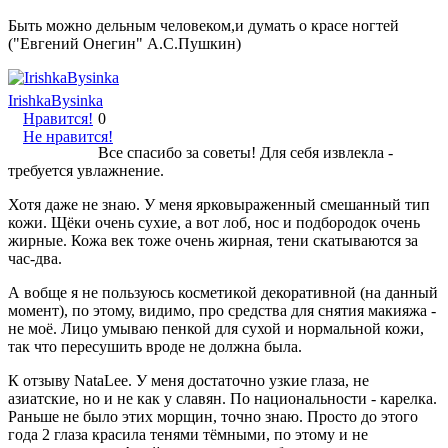
Быть можно дельным человеком,и думать о красе ногтей
("Евгений Онегин" А.С.Пушкин)
IrishkaBysinka
Нравится!
0
Не нравится!
Все спасибо за советы! Для себя извлекла -
требуется увлажнение.
Хотя даже не знаю. У меня ярковыраженный смешанный тип
кожи. Щёки очень сухие, а вот лоб, нос и подбородок очень
жирные. Кожа век тоже очень жирная, тени скатываются за
час-два.
А вобще я не пользуюсь косметикой декоративной (на данный
момент), по этому, видимо, про средства для снятия макияжа -
не моё. Лицо умываю пенкой для сухой и нормальной кожи,
так что пересушить вроде не должна была.
К отзыву NataLee. У меня достаточно узкие глаза, не
азиатские, но и не как у славян. По национальности - карелка.
Раньше не было этих морщин, точно знаю. Просто до этого
года 2 глаза красила тенями тёмными, по этому и не