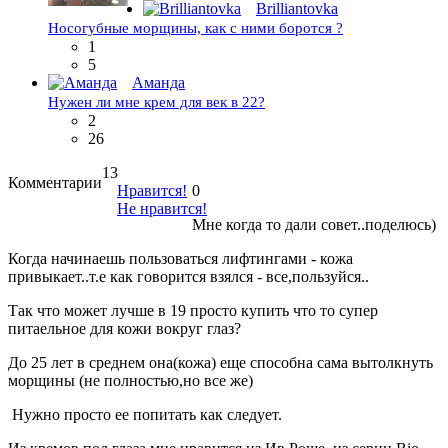
Brilliantovka
Носогубные морщины, как с ними боротся ?
1
5
Аманда
Нужен ли мне крем для век в 22?
2
26
13
Комментарии
Нравится!
0
Не нравится!
Мне когда то дали совет..поделюсь)
Когда начинаешь пользоваться лифтингами - кожа
привыкает..т.е как говорится взялся - все,пользуйся..
Так что может лучше в 19 просто купить что то супер
питаельное для кожи вокруг глаз?
До 25 лет в среднем она(кожа) еще способна сама вытолкнуть
морщины (не полностью,но все же)
Нужно просто ее попитать как следует.