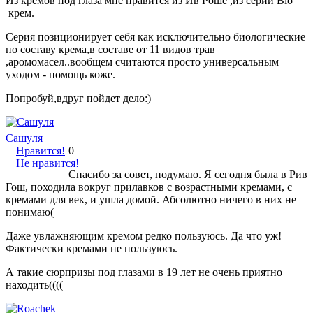
Из кремов под глаза мне нравится из Ив Роше ,из серии Bio
крем.
Серия позиционирует себя как исключительно биологические
по составу крема,в составе от 11 видов трав
,аромомасел..вообщем считаются просто универсальным
уходом - помощь коже.
Попробуй,вдруг пойдет дело:)
Сашyля
Нравится!
0
Не нравится!
Спасибо за совет, подумаю. Я сегодня была в Рив
Гош, походила вокруг прилавков с возрастными кремами, с
кремами для век, и ушла домой. Абсолютно ничего в них не
понимаю(
Даже увлажняющим кремом редко пользуюсь. Да что уж!
Фактически кремами не пользуюсь.
А такие сюрпризы под глазами в 19 лет не очень приятно
находить((((