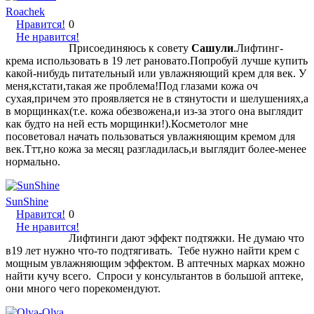
Roachek
Нравится!
0
Не нравится!
Присоединяюсь к совету
Сашули
.Лифтинг-
крема использовать в 19 лет рановато.Попробуй лучше купить
какой-нибудь питательный или увлажняющий крем для век. У
меня,кстати,такая же проблема!Под глазами кожа оч
сухая,причем это проявляется не в стянутости и шелушениях,а
в морщинках(т.е. кожа обезвожена,и из-за этого она выглядит
как будто на ней есть морщинки!).Косметолог мне
посоветовал начать пользоваться увлажняющим кремом для
век.Ттт,но кожа за месяц разгладилась,и выглядит более-менее
нормально.
SunShine
Нравится!
0
Не нравится!
Лифтинги дают эффект подтяжки. Не думаю что
в19 лет нужно что-то подтягивать. Тебе нужно найти крем с
мощным увлажняющим эффектом. В аптечных марках можно
найти кучу всего. Спроси у консультантов в большой аптеке,
они много чего порекомендуют.