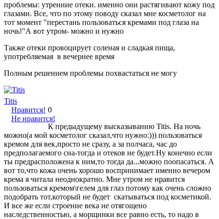
проблемы: утренние отеки. именно они растягивают кожу под
глазами. Все, что по этому поводу сказал мне косметолог на
тот момент "перестань пользоваться кремами под глаза на
ночь!"А вот утром- можно и нужно
Также отеки провоцирует соленая и сладкая пища,
употребляемая в вечернее время
Полным решением проблемы похвастаться не могу
Titis
Нравится!
0
Не нравится!
К предыдущему высказыванию Titis. На ночь
можно(а мой косметолог сказал,что нужно:))) пользоваться
кремом для век,просто не сразу, а за полчаса, час до
предполагаемого сна-тогда и отеков не будет.Ну конечно если
ты предрасположена к ним,то тогда да...можно поопасаться. А
вот то,что кожа очень хорошо воспринимает именно вечером
крема я читала неоднократно. Мне утром не нравится
пользоваться кремом\гелем для глаз потому как очень сложно
подобрать тот,который не будет скатываться под косметикой.
И все же если строение века не отягощено
наследственностью, а морщинки все равно есть, то надо в