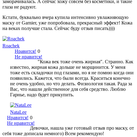
заморачивалась. А сейчас хожу совсем без косметики, и такие
глаза не радуют.
Кстати, буквально вчера купила интенсивно увлажняющую
маску от Garnier, уже попробовала, прекрасный эффект! Кожа
на веках получше стала. Сейчас буду отзыв писать))))
Roachek
Нравится!
0
Не нравится!
"Кожа век тоже очень жирная". Странно. Как
известно, жирная кожа дольше не морщинится. У меня
тоже есть складочки под глазами, но я не помню когда они
появились. Кажется, что были всегда. Краситься конечно
не очень удобно, но что делать. Физиология такая. Рада за
Вас, что нашли действенное для себя средство. Люблю
Гарнье, надо будет прикупить.
NataLee
Нравится!
0
Не нравится!
Девочки, нашла уже готовый отзыв про маску, от
себя тоже дописала немного) Всем рекомендую!