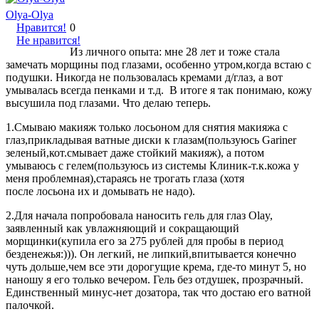
Olya-Olya
Нравится!
0
Не нравится!
Из личного опыта: мне 28 лет и тоже стала
замечать морщины под глазами, особенно утром,когда встаю с
подушки. Никогда не пользовалась кремами д/глаз, а вот
умывалась всегда пенками и т.д. В итоге я так понимаю, кожу
высушила под глазами. Что делаю теперь.
1.Смываю макияж только лосьоном для снятия макияжа с
глаз,прикладывая ватные диски к глазам(пользуюсь Gariner
зеленый,кот.смывает даже стойкий макияж), а потом
умываюсь с гелем(пользуюсь из системы Клиник-т.к.кожа у
меня проблемная),стараясь не трогать глаза (хотя
после лосьона их и домывать не надо).
2.Для начала попробовала наносить гель для глаз Olay,
заявленный как увлажняющий и сокращающий
морщинки(купила его за 275 рублей для пробы в период
безденежья:))). Он легкий, не липкий,впитывается конечно
чуть дольше,чем все эти дорогущие крема, где-то минут 5, но
наношу я его только вечером. Гель без отдушек, прозрачный.
Единственный минус-нет дозатора, так что достаю его ватной
палочкой.