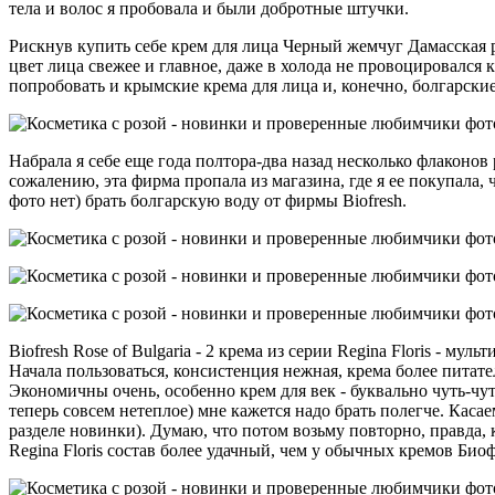
тела и волос я пробовала и были добротные штучки.
Рискнув купить себе крем для лица Черный жемчуг Дамасская ро
цвет лица свежее и главное, даже в холода не провоцировался 
попробовать и крымские крема для лица и, конечно, болгарские
Набрала я себе еще года полтора-два назад несколько флаконов 
сожалению, эта фирма пропала из магазина, где я ее покупала, 
фото нет) брать болгарскую воду от фирмы Biofresh.
Biofresh Rose of Bulgaria - 2 крема из серии Regina Floris - м
Начала пользоваться, консистенция нежная, крема более пита
Экономичны очень, особенно крем для век - буквально чуть-чут
теперь совсем нетеплое) мне кажется надо брать полегче. Касае
разделе новинки). Думаю, что потом возьму повторно, правда, к
Regina Floris состав более удачный, чем у обычных кремов Био