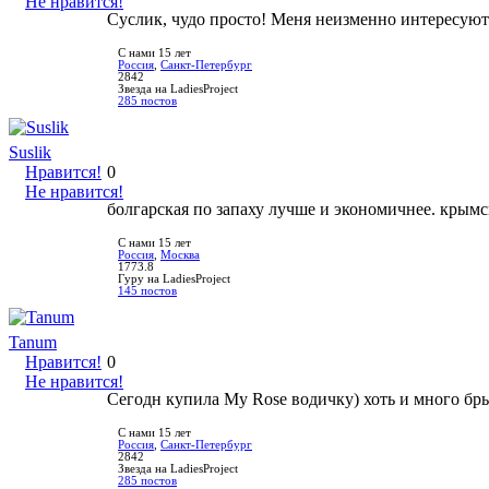
Не нравится!
Суслик, чудо просто! Меня неизменно интересуют
С нами 15 лет
Россия
,
Санкт-Петербург
2842
Звезда на LadiesProject
285 постов
Suslik
Нравится!
0
Не нравится!
болгарская по запаху лучше и экономичнее. крымс
С нами 15 лет
Россия
,
Москва
1773.8
Гуру на LadiesProject
145 постов
Tanum
Нравится!
0
Не нравится!
Сегодн купила My Rose водичку) хоть и много бры
С нами 15 лет
Россия
,
Санкт-Петербург
2842
Звезда на LadiesProject
285 постов