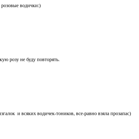
 розовые водички:)
кую розу не буду повторять.
згалок и всяких водичек-тоников, все-равно взяла прозапас)