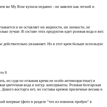
рем же My Rose купила недавно - он заявлен как легкий и
тывается и не оставляет ни жирности, ни липкости, не
лько лучше. В составе этих продуктов идет розовая вода и вит.
se действительно увлажняет. Но я этот крем больше использую
ть, но судя по отзывам крема не особо антивозрастные) и
вая цветочная вода и натур. консерванты. Розовая болгарская
а. Дикого восторга нет, но составы кремов приличные весьма и
ий впервые (фото в разделе "что из новинок пробую" в