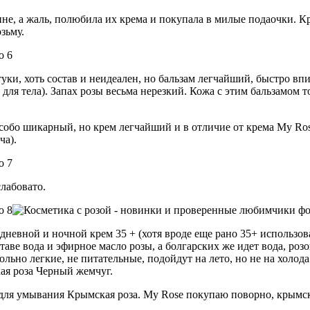
зине, а жаль, полюбила их крема и покупала в милые подаочки. К
зьму.
ки, хоть состав и неидеален, но бальзам легчайший, быстро впи
для тела). Запах розы весьма нерезкий. Кожа с этим бальзамом то
 особо шикарный, но крем легчайший и в отличие от крема My Ro
ча).
лабовато.
невной и ночной крем 35 + (хотя вроде еще рано 35+ использова
таве вода и эфирное масло розы, а болгарских же идет вода, розо
ольно легкие, не питательные, подойдут на лето, но не на холод
ая роза Черный жемчуг.
для умывания Крымская роза. My Rose покупаю поворно, крымск