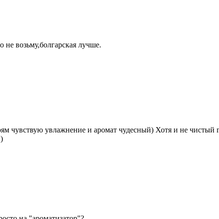
 не возьму,болгарская лучше.
Прям чувствую увлажнение и аромат чудесный) Хотя и не чистый 
)
росто на "ароматизатор"?