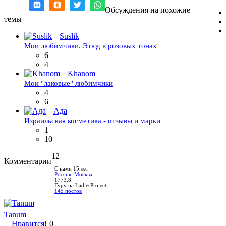
Обсуждения на похожие
темы
Suslik
Мои любимчики. Этюд в розовых тонах
6
4
Khanom
Мои "лаковые" любимчики
4
6
Ада
Израильская косметика - отзывы и марки
1
10
12
Комментарии
С нами 15 лет
Россия
,
Москва
1773.8
Гуру на LadiesProject
145 постов
Tanum
Нравится!
0