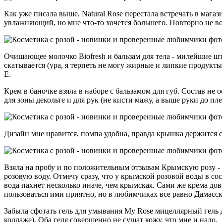
Как уже писала выше, Natural Rose перестала встречать в мага
увлажняющий, но мне что-то хочется большего. Повторно не во
Очищающее молочко Biofresh и бальзам для тела - милейшие шту
скатывается (ура, я терпеть не могу жирные и липкие продукты 
Е.
Крем в баночке взяла в наборе с бальзамом для губ. Состав не
для зоны декольте и для рук (не кисти мажу, а выше руки до пле
Дизайн мне нравится, помпа удобна, правда крышка держится с
Взяла на пробу и по положительным отзывам Крымскую розу - д
розовую воду. Отмечу сразу, что у крымской розовой воды в сос
вода пахнет несколько иначе, чем крымская. Сами же крема дов
пользоваться ими приятно, но в любимчиках все равно Дамасск
Забыла сфотать гель для умывания My Rose мицеллярный гель 
коллаже). Оба геля совершенно не сушат кожу, что мне и надо.