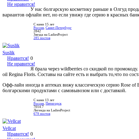
Не нравится!
У нас болгарскую косметику раньше в Олгуд продав
вариантов офлайн нет, но если увижу где серию в красных банк
С нами 15 лет
Россия
,
Санкт-Петербург
2842
Звезда на LadiesProject
285 постов
Suslik
Нравится!
0
Не нравится!
Я брала через wildberries со скидкой по промоко
oil Regina Floris. Составы на сайте есть и выбрать то,что по со
Офф-лайн иногда в аптеках вижу классическую серию Rose of B
болгарскими продуктами с самовывозом или с доставкой.
С нами 13 лет
Россия
,
Пятигорск
7014.7
Легенда на LadiesProject
679 постов
Vellcat
Нравится!
0