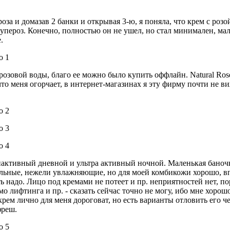
за и домазав 2 банки и открывая 3-ю, я поняла, что крем с розо
купероз. Конечно, полностью он не ушел, но стал минимален, ма
.
розовой воды, благо ее можно было купить оффлайн. Natural Rose 
что меня огорчает, в интернет-магазинах я эту фирму почти не в
ультиактивный дневной и ультра активный ночной. Маленькая баночка
тельные, нежели увлажняющие, но для моей комбикожи хорошо, в
ь надо. Лицо под кремами не потеет и пр. неприятностей нет, по
мо лифтинга и пр. - сказать сейчас точно не могу, ибо мне хорошо
рем лично для меня дороговат, но есть варианты отловить его че
фреш.