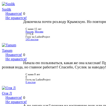
Suslik
Нравится!
0
Не нравится!
Докончила почти роз.воду Крымскую. Но повторно
С нами 15 лет
Россия
,
Москва
1773.8
Гуру на LadiesProject
145 постов
Tanum
Нравится!
0
Не нравится!
Начала ею пользоваться, какая же она классная! 
розовая вода, но главное работает! Спасибо, Суслик за наводку!
С нами 8 лет
0
Гость на LadiesProject
0 постов
Оля Л
Нравится!
0
Не нравится!
А по запаху как? похоже на настоящую розу или п