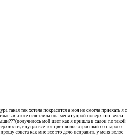
ура такая так хотела покрасится а моя не смогла приехать я с
илась.в итоге осветлила она меня супрой поверх тон велла
тыщи???(получилось мой цвет как я пришла в салон т.е такой
верхности, внутри все тот цвет волос отросшый со старого
 прошу совета как мне все это дело исправить.у меня волос