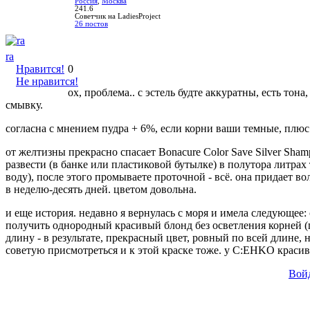
Россия
,
Москва
241.6
Советчик на LadiesProject
26 постов
ra
Нравится!
0
Не нравится!
ох, проблема.. с эстель будте аккуратны, есть то
смывку.
согласна с мнением пудра + 6%, если корни ваши темные, плюс
от желтизны прекрасно спасает Bonacure Color Save Silver Sham
развести (в банке или пластиковой бутылке) в полутора литр
воду), после этого промываете проточной - всё. она придает в
в неделю-десять дней. цветом довольна.
и еще история. недавно я вернулась с моря и имела следующее:
получить однородный красивый блонд без осветления корней (п
длину - в результате, прекрасный цвет, ровный по всей длине, н
советую присмотреться и к этой краске тоже. у C:EHKO красив
Вой