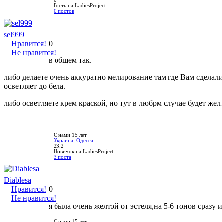
0
Гость на LadiesProject
0 постов
sel999
Нравится!
0
Не нравится!
в общем так.
либо делаете очень аккуратно мелирование там где Вам сделали
осветляет до бела.
либо осветляете крем краской, но тут в любрм случае будет ж
С нами 15 лет
Украина
,
Одесса
23.2
Новичок на LadiesProject
3 поста
Diablesa
Нравится!
0
Не нравится!
я была очень желтой от эстеля,на 5-6 тонов сразу 
С нами 15 лет