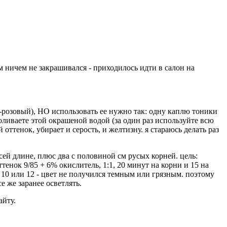
ом ничем не закрашивался - приходилось идти в салон на
то-розовый), НО использовать ее нужно так: одну каплю тоники
ливаете этой окрашеной водой (за один раз используйте всю
ттенок, убирает и серость, и желтизну. я стараюсь делать раз
сей длине, плюс два с половиной см русых корней. цель:
нок 9/85 + 6% окислитель, 1:1, 20 минут на корни и 15 на
не 10 или 12 - цвет не получился темным или грязным. поэтому
 же заранее осветлять.
айту.