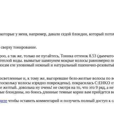
на, которые у меня, например, давали седой блондин, который пот
 сверху тонирование.
poo, а так же, только не пугайтесь, Тоника оттенок 8.53 (дымча
ах теплой воды. вымытые шампунем мокрые волосы равномерно по
олосам еле уловимый нежный и натуральный пшенично-розоватый о
 осветленные и, к тому же, выгоревшие бело-желтые волосы по в
оскольку волосы изрядно повреждены). покрасилась C:EHKO отте
е желтый. довольна ну очень! не смотря на то, что это 9 ряд, а 
ые блондины, но боюсь длинные темные корни вам прийдется все
дите
чтобы оставить комментарий и получить полный доступ к с