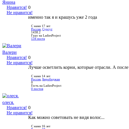
Янина
Нравится!
0
Не нравится!
именно так я и крашусь уже 2 года
С нами 17 лет
Россия
,
Сургут
1438.2
Гуру на LadiesProject
134 поста
Валери
Нравится!
0
Не нравится!
Лучше осветлить корни, которые отрасли. А после 
С нами 14 лет
Россия
,
Биробиджан
0
Гость на LadiesProject
0 постов
олеся.
Нравится!
0
Не нравится!
Как можно советовать не видя волос...
С нами 16 лет