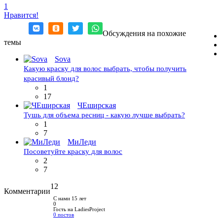
1
Нравится!
Обсуждения на похожие
темы
Sova
Какую краску для волос выбрать, чтобы получить
красивый блонд?
1
17
ЧЕширская
Тушь для объема ресниц - какую лучше выбрать?
1
7
МиЛеди
Посоветуйте краску для волос
2
7
12
Комментарии
С нами 15 лет
0
Гость на LadiesProject
0 постов