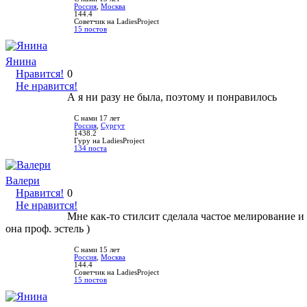
Россия
,
Москва
144.4
Советчик на LadiesProject
15 постов
Янина
Нравится!
0
Не нравится!
А я ни разу не была, поэтому и понравилось
С нами 17 лет
Россия
,
Сургут
1438.2
Гуру на LadiesProject
134 поста
Валери
Нравится!
0
Не нравится!
Мне как-то стилсит сделала частое мелирование и п
она проф. эстель )
С нами 15 лет
Россия
,
Москва
144.4
Советчик на LadiesProject
15 постов