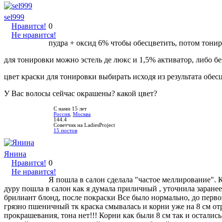
sel999
Нравится!
0
Не нравится!
пудра + оксид 6% чтобы обесцветить, потом тони
для тонировки можно эстель де люкс и 1,5% активатор, либо б
цвет краски для тонировки выбирать исходя из результата обе
У Вас волосы сейчас окрашены? какой цвет?
С нами 15 лет
Россия
,
Москва
144.4
Советчик на LadiesProject
15 постов
Янина
Нравится!
0
Не нравится!
Я пошла в салон сделала "частое меллирование". Ка
дуру пошла в салон как я думала приличный , уточнила заранее
брилиант блонд, после покраски Все было нормально, до первог
грязно пшеничный тк краска смывалась и корни уже на 8 см отр
прокрашевания, тона нет!!! Корни как были 8 см так и осталис