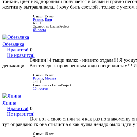
тонкий, цвет неоднородный получается и белый и грязно песочны
желтизну вытравливала...( хочу быть светлой , только с учето
С нами 15 лет
Россия
,
Елец
635.1
Эксперт на LadiesProject
63 поста
Обезьянка
Нравится!
0
Не нравится!
Блииин! 4 тыщи жалко - низачто отдала!!! Я уж ду
деньжищи... Вот теперь к проверенным ходи специалистам!!! 
С нами 15 лет
Россия
,
Москва
144.4
Советчик на LadiesProject
15 постов
Янина
Нравится!
0
Не нравится!
Вот вот а свою стили та я как раз по знакомству о
тут оправдано тк она стилист а я как чуяла ненадо было идти 
С нами 15 лет