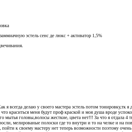
ровка
езаммиачную эстель сенс де люкс + активатор 1,5%
сцвечивания.
к я всегда делаю у своего мастера эстель потом тонировку,тк я д
 что краситься меня будут проф краской и моя душа вроде успоко
о мытья головы,волосы жесткие, цвета нет!!! За что я отдала 4 
осли, мелированые полоски где то внутри и то на челке и на по
ь, пойти к своему мастеру нет теперь возможности поэтому очень