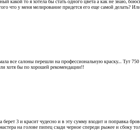
й какой то я хотела бы стать одного цвета а как не знаю, боюсь
м того что у меня мелирование придется его еще самой делать? И
мала все салоны перешли на профессиональную краску... Тут 750 
Или хотя бы по хорошей рекомендации!!
на берет 3 и красит чудесно и в эту сумму входит и поправка бров
у мастера на голове пипец сзади черное спереди рыжее и сбоку т