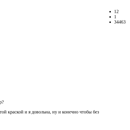
12
1
34463
р?
той краской и я довольна, ну и конечно чтобы без