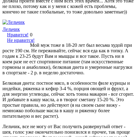
должна пройти вместе с ним всех этих врачей... Хотя это тоже
не плохо, потому как и у меня с кожей есть проблемы,
конечно не такие глобальные, то тоже довольно заметные))
Лельчик
Нравится!
0
Не нравится!
Мой муж тоже в 18-20 лет был весьма худой при
росте 190 см. Не переживайте, сейчас вся еда как в топку. А
годам к 23-25 будут Вам и мыщцы и все такое. Пусть ни в
коем разе не ест спортивное питание (там искусственные
гормоны и анаболики), белковая диета и умеренные нагрузки
в спортзале - 2 р. в неделю достаточно.
Белковая диета: постное мясо, в особенности филе курицы и
индейки, ряженка и кефир 3-4 %, порция овощей и фрукт, а
для энергии углеводы, сейчас хоть тонна макарон - все сгорит.
И добавьте в кашу масла, а в творог сметану 15-20 %. Это
простые правила, но действуют (я на своем сыне вижу -
немножко побольше масла в кашу и ряженку более
питательную и вес растет).
Лельчик, все не могу от Вас получить развернутый ответ -
шея, голос уже окончательно понизился и прочее, так проще