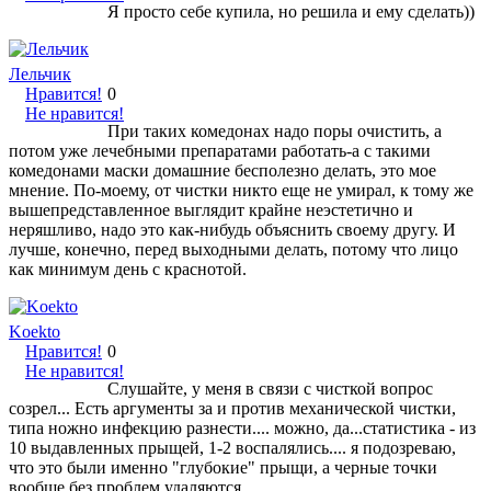
Я просто себе купила, но решила и ему сделать))
Лельчик
Нравится!
0
Не нравится!
При таких комедонах надо поры очистить, а
потом уже лечебными препаратами работать-а с такими
комедонами маски домашние бесполезно делать, это мое
мнение. По-моему, от чистки никто еще не умирал, к тому же
вышепредставленное выглядит крайне неэстетично и
неряшливо, надо это как-нибудь объяснить своему другу. И
лучше, конечно, перед выходными делать, потому что лицо
как минимум день с краснотой.
Koekto
Нравится!
0
Не нравится!
Слушайте, у меня в связи с чисткой вопрос
созрел... Есть аргументы за и против механической чистки,
типа ножно инфекцию разнести.... можно, да...статистика - из
10 выдавленных прыщей, 1-2 воспалялись.... я подозреваю,
что это были именно "глубокие" прыщи, а черные точки
вообще без проблем удаляются...