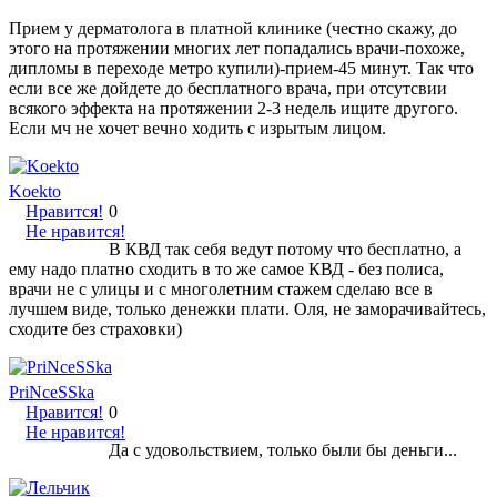
Прием у дерматолога в платной клинике (честно скажу, до
этого на протяжении многих лет попадались врачи-похоже,
дипломы в переходе метро купили)-прием-45 минут. Так что
если все же дойдете до бесплатного врача, при отсутсвии
всякого эффекта на протяжении 2-3 недель ищите другого.
Если мч не хочет вечно ходить с изрытым лицом.
Koekto
Нравится!
0
Не нравится!
В КВД так себя ведут потому что бесплатно, а
ему надо платно сходить в то же самое КВД - без полиса,
врачи не с улицы и с многолетним стажем сделаю все в
лучшем виде, только денежки плати. Оля, не заморачивайтесь,
сходите без страховки)
PriNceSSka
Нравится!
0
Не нравится!
Да с удовольствием, только были бы деньги...