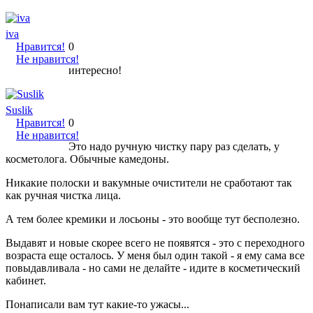
iva
Нравится!
0
Не нравится!
интересно!
Suslik
Нравится!
0
Не нравится!
Это надо ручную чистку пару раз сделать, у
косметолога. Обычные камедоны.
Никакие полоски и вакумные очистители не сработают так
как ручная чистка лица.
А тем более кремики и лосьоны - это вообще тут бесполезно.
Выдавят и новые скорее всего не появятся - это с переходного
возраста еще осталось. У меня был один такой - я ему сама все
повыдавливала - но сами не делайте - идите в косметический
кабинет.
Понаписали вам тут какие-то ужасы...