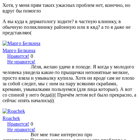
Хотя, у меня прям таких ужасных проблем нет, конечно, но
вдруг бы помогло
А вы куда к дерматологу ходите? в частную клинику, в
обычную поликлинику районную или в квд? а то я даже не
представляю(
Марго Белкина
Нравится!
0
Не нравится!
Лёля, желаю удачи в походе. Я когда у молодого
человека увидела какие-то прыщички непонятные мелкие,
просто взяла и умывалку купила. Хотя он вроде сам не плохо
за собой следит, мы с ним на пару всякими скрабами,
кремами, умывалками пользуемся (для лица которые). А вот
со спиной у него беда(((( Причём летом всё было прекрасно, а
сейчас опять началось(((
Roachek
Нравится!
0
Не нравится!
Вот мне тоже интересно про