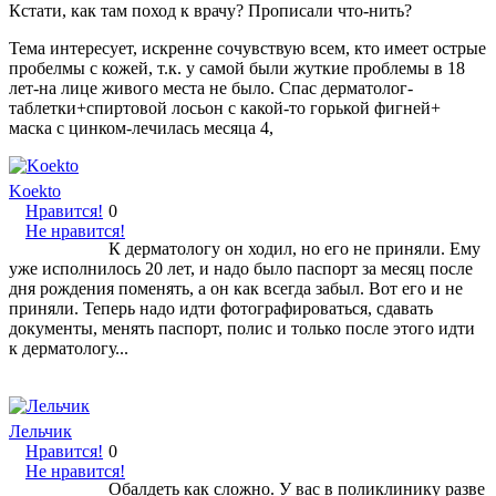
Кстати, как там поход к врачу? Прописали что-нить?
Тема интересует, искренне сочувствую всем, кто имеет острые
пробелмы с кожей, т.к. у самой были жуткие проблемы в 18
лет-на лице живого места не было. Спас дерматолог-
таблетки+спиртовой лосьон с какой-то горькой фигней+
маска с цинком-лечилась месяца 4,
Koekto
Нравится!
0
Не нравится!
К дерматологу он ходил, но его не приняли. Ему
уже исполнилось 20 лет, и надо было паспорт за месяц после
дня рождения поменять, а он как всегда забыл. Вот его и не
приняли. Теперь надо идти фотографироваться, сдавать
документы, менять паспорт, полис и только после этого идти
к дерматологу...
Лельчик
Нравится!
0
Не нравится!
Обалдеть как сложно. У вас в поликлинику разве