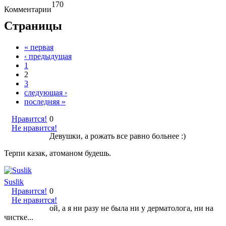
170
Комментарии
Страницы
« первая
‹ предыдущая
1
2
3
следующая ›
последняя »
Нравится!
0
Не нравится!
Девушки, а рожать все равно больнее :)
Терпи казак, атоманом будешь.
Suslik
Нравится!
0
Не нравится!
ой, а я ни разу не была ни у дерматолога, ни на
чистке...