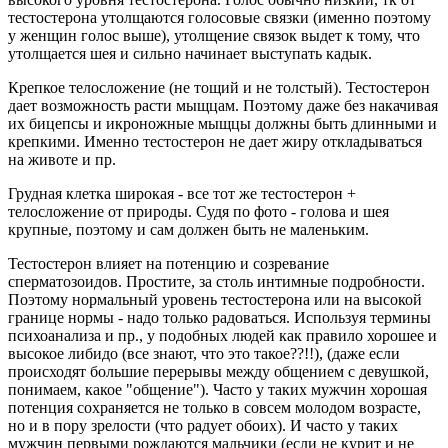
тестостерона утолщаются голосовые связки (именно поэтому
у женщин голос выше), утолщение связок выдет к тому, что
утолщается шея и сильно начинает выступать кадык.
Крепкое телосложение (не тощий и не толстый). Тестостерон
дает возможность расти мыщцам. Поэтому даже без накачивая
их бицепсы и икроножные мыщцы должны быть длинными и
крепкими. Именно тестостерон не дает жиру откладываться
на животе и пр.
Грудная клетка широкая - все тот же тестостерон +
телосложение от природы. Судя по фото - голова и шея
крупные, поэтому и сам должен быть не маленьким.
Тестостерон влияет на потенцию и созревание
сперматозоидов. Простите, за столь интимные подробности.
Поэтому нормальный уровень тестостерона или на высокой
границе нормы - надо только радоваться. Используя термины
психоанализа и пр., у подобных людей как правило хорошее и
высокое либидо (все знают, что это такое??!!), (даже если
происходят большие перерывы между общением с девушкой,
понимаем, какое "общение"). Часто у таких мужчин хорошая
потенция сохраняется не только в совсем молодом возрасте,
но и в пору зрелости (что радует обоих). И часто у таких
мужчин первыми рождаются мальчики (если не курит и не