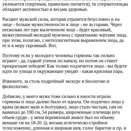
увлекается спиртным, правильно питается), тк сперматозоиды
обладают активностью и весьма здоровые.
Расцвет мужской силы, которая отразится безусловно и на
лице - больше мужественности в лице - не за горами. Через
несколько лет при вылеченном лице - будет красивый,
мужественный молодой мужчина с приятными чертами лица,
при этом, полагаю, с интеллигентным выражением лица, да
ее и в меру скромный. Вот.
Поэтому если у молодого человека гормоны так сильно
играют - да, гадкий утенок по началу, но потом он станет
прекрасным лебедем! Как только подлечится лицо - вы будете
идти по улицы и окружающие увидят - какая красивая пара.
Извините, за столь подробный экскурс в биологию и
физиологию.
Добавлю, у моего мужа тоже сильно в юности играли
гормоны и лицо далеко было от идеала. Он подлечил лицо у
врача (всякие мази и болтушки), лицо стало чистым, сам он
вымахал до 190 см, 54 размера, широченные плечищи (его
объем груди - у меня беременный живот был по объему
меньше см на 18-20 :)), весьма атлетическо-стройное
телосложение, длинная и широкая шея, голос баритон и пр. и