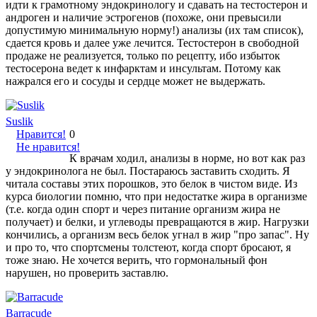
идти к грамотному эндокринологу и сдавать на тестостерон и
андроген и наличие эстрогенов (похоже, они превысили
допустимую минимальную норму!) анализы (их там список),
сдается кровь и далее уже лечится. Тестостерон в свободной
продаже не реализуется, только по рецепту, ибо избыток
тестосерона ведет к инфарктам и инсультам. Потому как
нажрался его и сосуды и сердце может не выдержать.
Suslik
Нравится!
0
Не нравится!
К врачам ходил, анализы в норме, но вот как раз
у эндокринолога не был. Постараюсь заставить сходить. Я
читала составы этих порошков, это белок в чистом виде. Из
курса биологии помню, что при недостатке жира в организме
(т.е. когда один спорт и через питание организм жира не
получает) и белки, и углеводы превращаются в жир. Нагрузки
кончились, а организм весь белок угнал в жир "про запас". Ну
и про то, что спортсмены толстеют, когда спорт бросают, я
тоже знаю. Не хочется верить, что гормональный фон
нарушен, но проверить заставлю.
Barracude