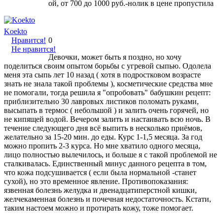
ой, от 700 до 1000 руб.-нолик в цене пропустила
Koekto
Нравится!
0
Не нравится!
Девочки, может быть я поздно, но хочу
поделиться своим опытом борьбы с угревой сыпью. Одолела
меня эта сыпь лет 10 назад ( хотя в подростковом возрасте
знать не знала такой проблемы ), косметические средства мне
не помогали, тогда решила я "опробовать" бабушкин рецепт:
приблизительно 30 лавровых листиков поломать руками,
высыпать в термос ( небольшой ) и залить очень горячей, но
не кипящей водой. Вечером залить и настаивать всю ночь. В
течение следующего дня всё выпить в несколько приёмов,
желательно за 15-20 мин. до еды. Курс 1-1,5 месяца. За год
можно пропить 2-3 курса. Но мне хватило одного месяца,
лицо полностью вылечилось, и больше я с такой проблемой не
сталкивалась. Единственный минус данного рецепта в том,
что кожа подсушивается ( если была нормальной -станет
сухой), но это временное явление. Противопоказания:
язвенная болезнь желудка и двенадцатиперстной кишки,
желчекаменная болезнь и почечная недостаточность. Кстати,
таким настоем можно и протирать кожу, тоже помогает.