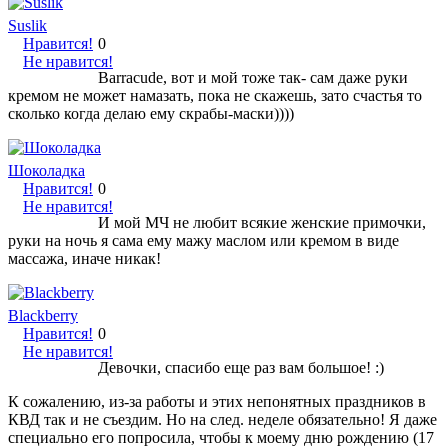
Suslik
Нравится!
0
Не нравится!
Barracude, вот и мой тоже так- сам даже руки
кремом не может намазать, пока не скажешь, зато счастья то
сколько когда делаю ему скрабы-маски))))
Шоколадка
Нравится!
0
Не нравится!
И мой МЧ не любит всякие женские примочки,
руки на ночь я сама ему мажу маслом или кремом в виде
массажа, иначе никак!
Blackberry
Нравится!
0
Не нравится!
Девочки, спасибо еще раз вам большое! :)
К сожалению, из-за работы и этих непонятных праздников в
КВД так и не съездим. Но на след. неделе обязательно! Я даже
специально его попросила, чтобы к моему дню рождению (17