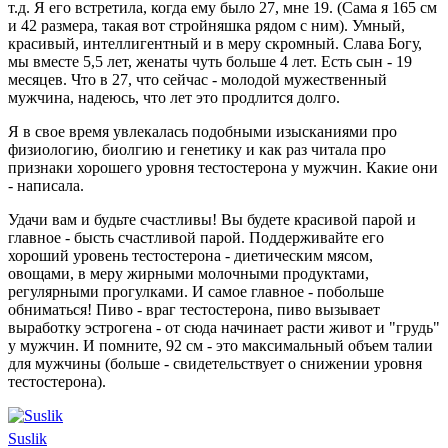
т.д. Я его встретила, когда ему было 27, мне 19. (Сама я 165 см
и 42 размера, такая вот стройняшка рядом с ним). Умный,
красивый, интеллигентный и в меру скромный. Слава Богу,
мы вместе 5,5 лет, женаты чуть больше 4 лет. Есть сын - 19
месяцев. Что в 27, что сейчас - молодой мужественный
мужчина, надеюсь, что лет это продлится долго.
Я в свое время увлекалась подобными изысканиями про
физиологию, биолгию и генетику и как раз читала про
признаки хорошего уровня тестостерона у мужчин. Какие они
- написала.
Удачи вам и будьте счастливы! Вы будете красивой парой и
главное - бысть счастливой парой. Поддерживайте его
хороший уровень тестостерона - диетическим мясом,
овощами, в меру жирными молочными продуктами,
регулярными прогулками. И самое главное - побольше
обниматься! Пиво - враг тестостерона, пиво вызывает
выработку эстрогена - от сюда начинает расти живот и "грудь"
у мужчин. И помните, 92 см - это максимальный объем талии
для мужчины (больше - свидетельствует о снижении уровня
тестостерона).
Suslik