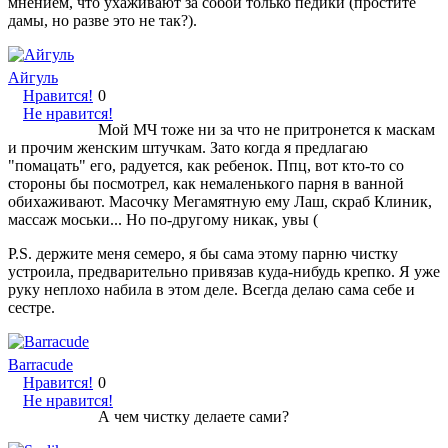
мнением, что ухаживают за собой только педики (простите
дамы, но разве это не так?).
Айгуль
Нравится!
0
Не нравится!
Мой МЧ тоже ни за что не притронется к маскам
и прочим женским штучкам. Зато когда я предлагаю
"помацать" его, радуется, как ребенок. Ппц, вот кто-то со
стороны бы посмотрел, как немаленького парня в ванной
обихаживают. Масочку Мегамятную ему Лаш, скраб Клиник,
массаж моськи... Но по-другому никак, увы (
P.S. держите меня семеро, я бы сама этому парню чистку
устроила, предварительно привязав куда-нибудь крепко. Я уже
руку неплохо набила в этом деле. Всегда делаю сама себе и
сестре.
Barracude
Нравится!
0
Не нравится!
А чем чистку делаете сами?