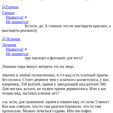
Гарина
Нравится!
0
Не нравится!
Кстати, да. А главное это не выглядеть красиво, а
выглядеть реально))
Лельчик
Нравится!
0
Не нравится!
про паспорт-а фотошоп для чего?
Лишние пара минут-затереть это на лице.
обычно в любой поликлинике, в.т.ч квд есть платный прием-
без полиса. Стоит дешевле чем у платного косметолога, у нас,
например, 350 рублей, прием у заведующей квд-рублей 500.
Для чистки, кстати, не нужен прием дерматолога. Или у вас
только квд, частных клиник нет?
з.ы. кста, для сравнения: прием в нашем квд: от силы 5 минут.
Кое-как глянули, что-то там диагностировали, что-то там
прописали. Можно лечиться годами. Ибо им пофиг.