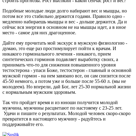
строить прогнозы. Рост высокий - какой сейчас рост и вес?
Подобные молодые люди долго набирают вес и мыщцы, но
потом все это стабильно держится годами. Правило одно -
медленно набираешь мыщцы и вес - дольше держится. Да и
сейчас вся энергия в основном не на мышцы идет, а в иное
место - самое для них драгоценное.
Дайте ему прочитать мой экскурс в мужскую физиологию -
думаю, это еще раз простимулирует пойти к врачам. И
никакого гормонального лечения - никакого, прием
синтетических гормонов подавляет выработку своих, а
принимать что-то для снижения повышенного уровня
тестостерона - упаси Боже, тестостерон - главный и основной
мужской гормон - на нем завязано все, он сам снизится после
45-50 немного, а потом уже и больше после 55-60 л. (мы не
молодеем). Но вперели, дай Бог, лет 25-30 нормальной жизни
с нормальным мужским здоровьем.
Так что пройдет время и из юноши получится молодой
мужчина, мужчины расцветают по настояему с 23-25 лет.
Удачи и пишите о результатах. Молодой человек скоро-скоро
превратится в настоящего мужчину - радуйтесь и
поддерживайте его.