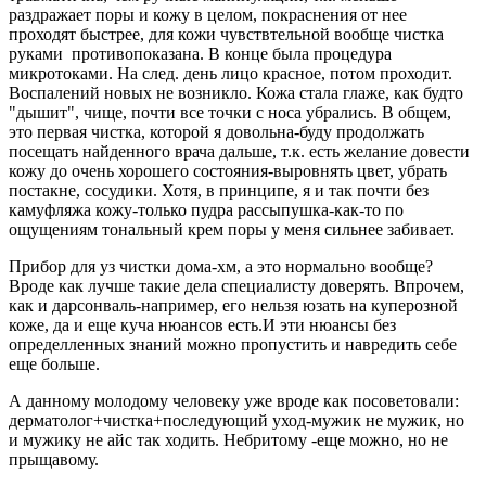
раздражает поры и кожу в целом, покраснения от нее
проходят быстрее, для кожи чувствтельной вообще чистка
руками противопоказана. В конце была процедура
микротоками. На след. день лицо красное, потом проходит.
Воспалений новых не возникло. Кожа стала глаже, как будто
"дышит", чище, почти все точки с носа убрались. В общем,
это первая чистка, которой я довольна-буду продолжать
посещать найденного врача дальше, т.к. есть желание довести
кожу до очень хорошего состояния-выровнять цвет, убрать
постакне, сосудики. Хотя, в принципе, я и так почти без
камуфляжа кожу-только пудра рассыпушка-как-то по
ощущениям тональный крем поры у меня сильнее забивает.
Прибор для уз чистки дома-хм, а это нормально вообще?
Вроде как лучше такие дела специалисту доверять. Впрочем,
как и дарсонваль-например, его нельзя юзать на куперозной
коже, да и еще куча нюансов есть.И эти нюансы без
определленных знаний можно пропустить и навредить себе
еще больше.
А данному молодому человеку уже вроде как посоветовали:
дерматолог+чистка+последующий уход-мужик не мужик, но
и мужику не айс так ходить. Небритому -еще можно, но не
прыщавому.