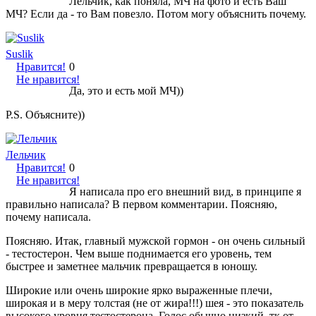
Лельчик, как поняла, МЧ на фото и есть Ваш
МЧ? Если да - то Вам повезло. Потом могу объяснить почему.
Suslik
Нравится!
0
Не нравится!
Да, это и есть мой МЧ))
P.S. Объясните))
Лельчик
Нравится!
0
Не нравится!
Я написала про его внешний вид, в принципе я
правильно написала? В первом комментарии. Поясняю,
почему написала.
Поясняю. Итак, главный мужской гормон - он очень сильный
- тестостерон. Чем выше поднимается его уровень, тем
быстрее и заметнее мальчик превращается в юношу.
Широкие или очень широкие ярко выраженные плечи,
широкая и в меру толстая (не от жира!!!) шея - это показатель
высокого уровня тестостерона. Голос обычно низкий, тк от