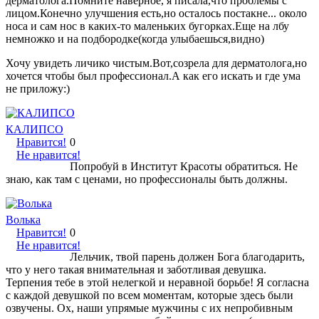
дерматолога.Помните наверное, я писала,что проблемы с
лицом.Конечно улучшения есть,но осталось постакне... около
носа и сам нос в каких-то маленьких бугорках.Еще на лбу
немножко и на подбородке(когда улыбаешься,видно)
Хочу увидеть личико чистым.Вот,созрела для дерматолога,но
хочется чтобы был профессионал.А как его искать и где ума
не приложу:)
КАЛИПСО
Нравится!
0
Не нравится!
Попробуй в Институт Красоты обратиться. Не
знаю, как там с ценами, но профессионалы быть должны.
Волька
Нравится!
0
Не нравится!
Лельчик, твой парень должен Бога благодарить,
что у него такая внимательная и заботливая девушка.
Терпения тебе в этой нелегкой и неравной борьбе! Я согласна
с каждой девушкой по всем моментам, которые здесь были
озвучены. Ох, наши упрямые мужчины с их непробивным