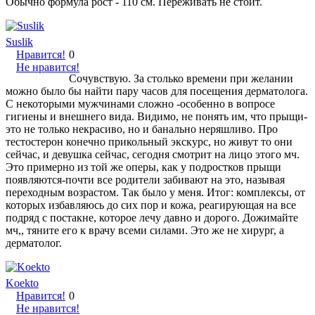
Обычно формула рост - 110 см. Переживать не стоит.
Suslik
Нравится!
0
Не нравится!
Сочувствую. За столько времени при желании
можно было бы найти пару часов для посещения дерматолога.
С некоторыми мужчинами сложно -особенно в вопросе
гигиены и внешнего вида. Видимо, не понять им, что прыщи-
это не только некрасиво, но и банально неряшливо. Про
тестостерон конечно прикольный экскурс, но живут то они
сейчас, и девушка сейчас, сегодня смотрит на лицо этого мч.
Это примерно из той же оперы, как у подростков прыщи
появляются-почти все родители забивают на это, называя
переходным возрастом. Так было у меня. Итог: комплексы, от
которых избавляюсь до сих пор и кожа, реагирующая на все
подряд с постакне, которое лечу давно и дорого. Дожимайте
мч,, тяните его к врачу всеми силами. Это же не хирург, а
дерматолог.
Koekto
Нравится!
0
Не нравится!