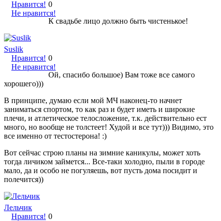
Нравится!
0
Не нравится!
К свадьбе лицо должно быть чистенькое!
Suslik
Нравится!
0
Не нравится!
Ой, спасибо большое) Вам тоже все самого
хорошего)))
В принципе, думаю если мой МЧ наконец-то начнет
заниматься спортом, то как раз и будет иметь и широкие
плечи, и атлетическое телосложение, т.к. действительно ест
много, но вообще не толстеет! Худой и все тут))) Видимо, это
все именно от тестостерона! :)
Вот сейчас строю планы на зимние каникулы, может хоть
тогда личиком займется... Все-таки холодно, пыли в городе
мало, да и особо не погуляешь, вот пусть дома посидит и
полечится))
Лельчик
Нравится!
0