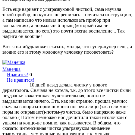
Есть еще вариант с ультразвуковой чисткой, сама изучала
такой прибор, но купить не решилась... почитала инструкцию,
а там написано что нельзя использовать прибор при
воспалениях, а нормальный прыщ (который сам не
выдавливается, но есть) это почти всегда воспаление... Так
нафига он вообще?
Вот кто-нибудь может сказать, мол да, это супер-пупер вещь, а
заодно его и этому молодому человеку посоветовать?
Манечка
Нравится!
0
Не нравится!
10 дней назад делала чистку у нового
дерматолога. Сначала не хотела, т.к. до этого все чистки были
неудачны: кожа тонкая, чувствительная, почти не
выдавливается ничего. Эта, как ни странно, прошла удачно:
сначала вапоризатором немного погрели лицо (т.к. гели мне
поры не открывают)-потом-уз чистка, было напряжно даже
больно-( Потом немножко нос дочистили такой иголочкой с
ушком на конце-не помню, как называется. В общем, что
сказать: интенсивная чистка ультразвуком наименее
травматична, чем ручные манипуляции, т.к. меньше