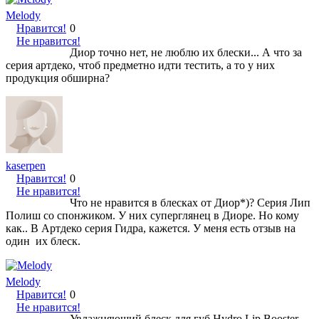
Melody
Нравится!
0
Не нравится!
Диор точно нет, не люблю их блески... А что за
серия артдеко, чтоб предметно идти тестить, а то у них
продукция обширна?
kaserpen
Нравится!
0
Не нравится!
Что не нравится в блесках от Диор*)? Серия Лип
Полиш со спонжиком. У них суперглянец в Диоре. Но кому
как.. В Артдеко серия Гидра, кажется. У меня есть отзыв на
один их блеск.
Melody
Нравится!
0
Не нравится!
Увлажняющий блеск для губ Hydro Lip Booster