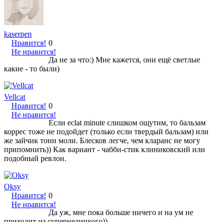
kaserpen
Нравится!
0
Не нравится!
Да не за что:) Мне кажется, они ещё светлые
какие - то были)
Vellcat
Нравится!
0
Не нравится!
Если eclat minute слишком ощутим, то бальзам
коррес тоже не подойдет (только если твердый бальзам) или
же зайчик тони моли. Блесков легче, чем кларанс не могу
припомнить)) Как вариант - чабби-стик клиниковский или
подобный ревлон.
Oksy
Нравится!
0
Не нравится!
Да уж, мне пока больше ничего и на ум не
приходит из супернелипкого))