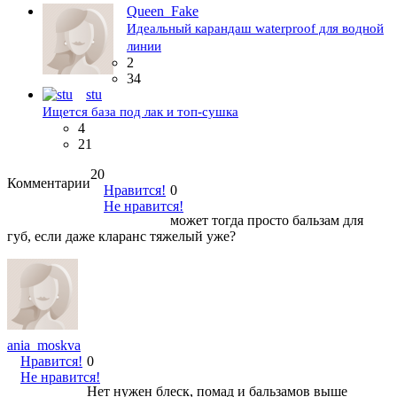
Queen_Fake
Идеальный карандаш waterproof для водной
линии
2
34
stu
Ищется база под лак и топ-сушка
4
21
20
Комментарии
Нравится!
0
Не нравится!
может тогда просто бальзам для
губ, если даже кларанс тяжелый уже?
ania_moskva
Нравится!
0
Не нравится!
Нет нужен блеск, помад и бальзамов выше