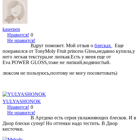
kaserpen
Нравится!
0
Не нравится!
Вдруг поможет. Мой отзыв о
блесках
Еще
понравился от TonyMoly Fruit princess Gloss,недавно купила,у
него легкая текстура,не липкая.Есть у меня еще от
Eva POWER GLOSS,тоже не липкий,водянистый.
люксом не пользуюсь,поэтому не могу посоветовать)
YULYASHONOK
Нравится!
0
Не нравится!
В Артдеко есть серия увлажняющих блесков. И в
Диор блески супер! Но оттенки надо тестить. В Диор
кисточки.