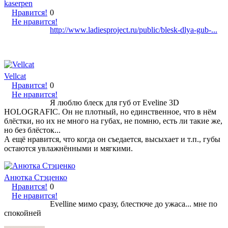
kaserpen
Нравится!
0
Не нравится!
http://www.ladiesproject.ru/public/blesk-dlya-gub-...
Vellcat
Нравится!
0
Не нравится!
Я люблю блеск для губ от Eveline 3D
HOLOGRAFIC. Он не плотный, но единственное, что в нём
блёстки, но их не много на губах, не помню, есть ли такие же,
но без блёсток...
А ещё нравится, что когда он съедается, высыхает и т.п., губы
остаются увлажнёнными и мягкими.
Анютка Стэценко
Нравится!
0
Не нравится!
Evelline мимо сразу, блестюче до ужаса... мне по
спокойней