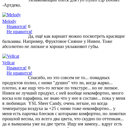
-Артдеко.
Melody
Нравится!
0
Не нравится!
Да, ещё как вариант можно посмотреть красящие
бальзамы. Например, Фруктовое Сияние у Нивеи. Тоже
абсолютно не липкие и хорошо увлажняют губы.
Vellcat
Нравится!
0
Не нравится!
Спасибо, но это совсем не то... помадных
продуктов полно, с ними "душно" что ли, когда жарко...
плотно, я же ищу что-то легкое по текстуре... но не липкое.
Нивея не лучший продукт, с ней вообще некомфортно, много
воска или парафина, не знаю что у нее в составе... пока у меня
в любимцах YSL Sheer Candy, очень легкие, но когда
температура воздуха за +25 с ними тоже некомфортно... у
меня есть парочка блесков с которыми комфортно, но лимитки
прошлой весны, их всего два цвета, что скудно по оттенкам...
да и вымазаны уже на две трети. Ищу им замену... вдруг есть