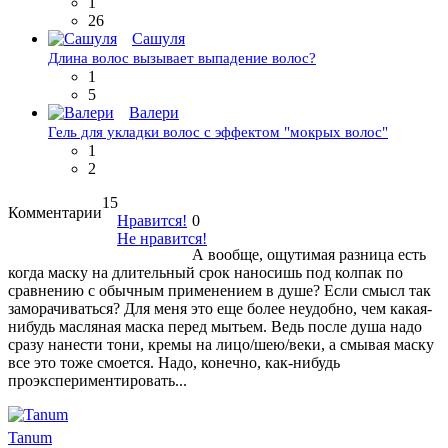
1
26
Сашyля
Длина волос вызывает выпадение волос?
1
5
Валери
Гель для укладки волос с эффектом "мокрых волос"
1
2
15
Комментарии
Нравится!
0
Не нравится!
А вообще, ощутимая разница есть
когда маску на длительный срок наносишь под колпак по
сравнению с обычным применением в душе? Если смысл так
заморачиваться? Для меня это еще более неудобно, чем какая-
нибудь масляная маска перед мытьем. Ведь после душа надо
сразу нанести тони, кремы на лицо/шею/веки, а смывая маску
все это тоже смоется. Надо, конечно, как-нибудь
проэкспериментировать...
Tanum