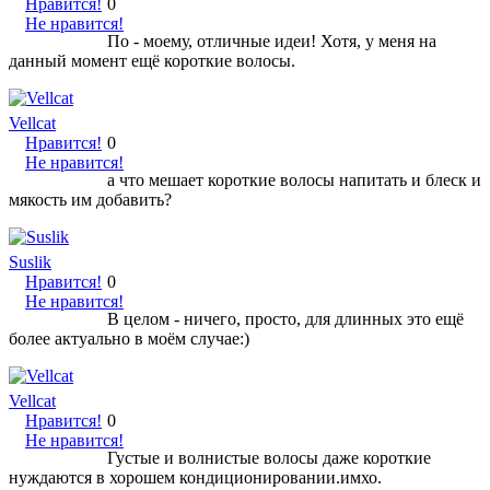
Нравится!
0
Не нравится!
По - моему, отличные идеи! Хотя, у меня на
данный момент ещё короткие волосы.
Vellcat
Нравится!
0
Не нравится!
а что мешает короткие волосы напитать и блеск и
мякость им добавить?
Suslik
Нравится!
0
Не нравится!
В целом - ничего, просто, для длинных это ещё
более актуально в моём случае:)
Vellcat
Нравится!
0
Не нравится!
Густые и волнистые волосы даже короткие
нуждаются в хорошем кондиционировании.имхо.