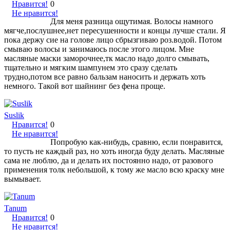
Нравится!
0
Не нравится!
Для меня разница ощутимая. Волосы намного
мягче,послушнее,нет пересушенности и концы лучше стали. Я
пока держу сие на голове лицо сбрызгиваю роз.водой. Потом
смываю волосы и занимаюсь после этого лицом. Мне
масляные маски заморочнее,тк масло надо долго смывать,
тщательно и мягким шампунем это сразу сделать
трудно,потом все равно бальзам наносить и держать хоть
немного. Такой вот шайнинг без фена проще.
Suslik
Нравится!
0
Не нравится!
Попробую как-нибудь, сравню, если понравится,
то пусть не каждый раз, но хоть иногда буду делать. Масляные
сама не люблю, да и делать их постоянно надо, от разового
применения толк небольшой, к тому же масло всю краску мне
вымывает.
Tanum
Нравится!
0
Не нравится!