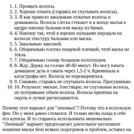
1. Промыть волосы.
2. Хорошо отжать (стараясь не спутывать волосы).
3. Я как правило закалываю отжатые волосы и
домываюсь. Волосы слегка стекают и в конце мытья я
щедро наношу бальзам или маску из банки.
4. Наношу так, чтоб я хорошо пальцами ощущала на
волосах текстуру бальзама или маски.
5. Закалываю заколкой.
6. Оборачиваю плотно пищевой пленкой, чтоб маска не
текла.
7. Оборачиваю голову большим полотенцем.
8. Жду. Держу на голове 40-60 минут. Но могу начать
домашние дела и смыть через 1,5-2 ч. Криминала и
катастрофы нет. Волосы не пережирняться.
9. Смываю, стараясь не спутывать волосы. Просушиваю.
10. Результат: мягкие, блестящие, не спутанные волосы,
не потерявшие объем волосы. Волосы приятны на
ощупь и лучше расчесываются.
Почему этот вариант для "ленивых"? Потому что я использую
фен. Он у меня давно сломался. И только месяц назад я себе
его купила. И то стараюсь использовать минимально.
"Ленивый" вариант предполагает длительное неспешное
ношение маски безо всяких подогревов и проблем, оставил на