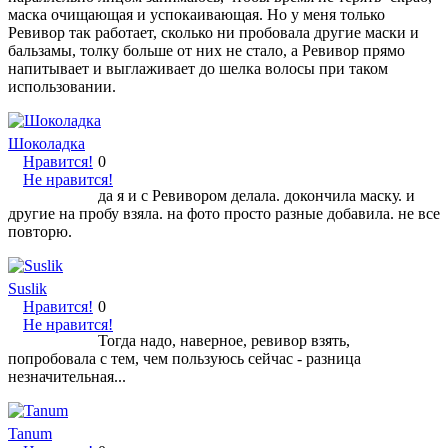
маска очищающая и успокаивающая. Но у меня только
Ревивор так работает, сколько ни пробовала другие маски и
бальзамы, толку больше от них не стало, а Ревивор прямо
напитывает и выглаживает до шелка волосы при таком
использовании.
Шоколадка
Нравится!
0
Не нравится!
да я и с Ревивором делала. докончила маску. и
другие на пробу взяла. на фото просто разные добавила. не все
повторю.
Suslik
Нравится!
0
Не нравится!
Тогда надо, наверное, ревивор взять,
попробовала с тем, чем пользуюсь сейчас - разница
незначительная...
Tanum