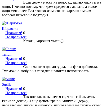
Если держу маску на волосах, делаю маску и на
лицо. Именно потому, что крем придется смывать, а голое
лицо стягивает. Вот только из масок на картинке моим
волосам ничего не подходит.
Шарлотка
Нравится!
0
Не нравится!
Кстати, хорошая мысль))
Tanum
Нравится!
0
Не нравится!
Свои маски я для антуража на фото добавила.
Тут можно любую из того,что нравится использовать.
Suslik
Нравится!
0
Не нравится!
Так вот как называется то, что я с бальзамом
Ревивор делаю) Я еще феном грею и минут 20 держу,
параллельно лицом занимаюсь, чтобы время не терять- скраб,