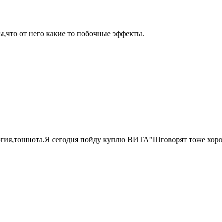
ы,что от него какие то побочные эффекты.
ргия,тошнота.Я сегодня пойду куплю ВИТА"Шговорят тоже хорош