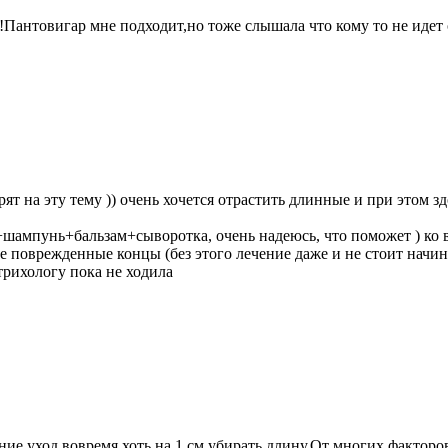
!Пантовигар мне подходит,но тоже слышала что кому то не идет 
ят на эту тему )) очень хочется отрастить длинные и при этом 
шампунь+бальзам+сыворотка, очень надеюсь, что поможет ) ко в
 поврежденные концы (без этого лечение даже и не стоит начина
трихологу пока не ходила
ние,уход,вовремя хоть на 1 см убирать длину.От многих факторо