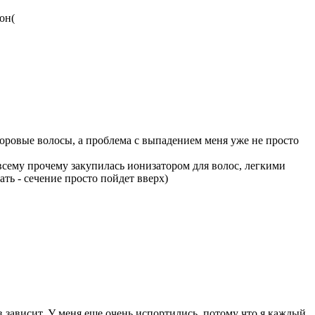
он(
здоровые волосы, а проблема с выпадением меня уже не просто
сему прочему закупилась ионизатором для волос, легкими
ть - сечение просто пойдет вверх)
в зависит. У меня еще очень испортились, потому что я каждый