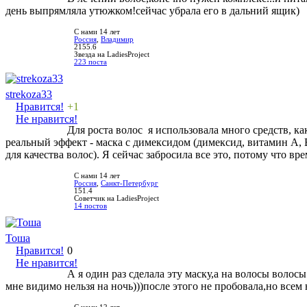
день выпрямляла утюжком!сейчас убрала его в дальний ящик)
С нами 14 лет
Россия
,
Владимир
2155.6
Звезда на LadiesProject
223 поста
strekoza33
Нравится!
+1
Не нравится!
Для роста волос я использовала много средств, к
реальный эффект - маска с димексидом (димексид, витамин А, Е,
для качества волос). Я сейчас забросила все это, потому что вре
С нами 14 лет
Россия
,
Санкт-Петербург
151.4
Советчик на LadiesProject
14 постов
Тоша
Нравится!
0
Не нравится!
А я один раз сделала эту маску,а на волосы волосы
мне видимо нельзя на ночь)))после этого не пробовала,но всем 