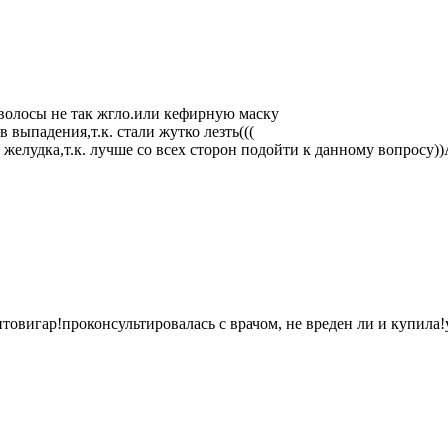
 волосы не так жгло.или кефирную маску
 выпадения,т.к. стали жутко лезть(((
я желудка,т.к. лучше со всех сторон подойти к данному вопросу
товигар!проконсультировалась с врачом, не вреден ли и купила!