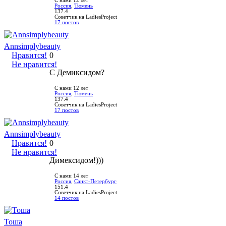
С нами 12 лет
Россия
,
Тюмень
137.4
Советчик на LadiesProject
17 постов
Annsimplybeauty
Нравится!
0
Не нравится!
С Демиксидом?
С нами 12 лет
Россия
,
Тюмень
137.4
Советчик на LadiesProject
17 постов
Annsimplybeauty
Нравится!
0
Не нравится!
Димексидом!)))
С нами 14 лет
Россия
,
Санкт-Петербург
151.4
Советчик на LadiesProject
14 постов
Тоша