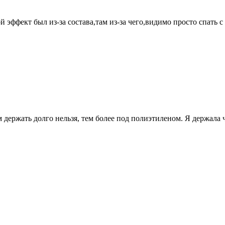
й эффект был из-за состава,там из-за чего,видимо просто спать
 держать долго нельзя, тем более под полиэтиленом. Я держала ч