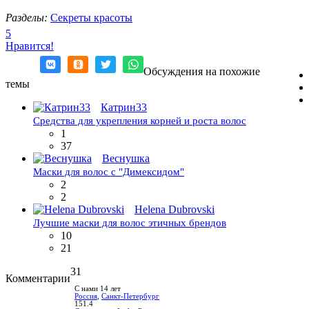
Разделы:
Секреты красоты
5
Нравится!
Обсуждения на похожие
темы
Катрин33
Средства для укрепления корней и роста волос
1
37
Веснушка
Маски для волос с "Димексидом"
2
2
Helena Dubrovski
Лучшие маски для волос этичных брендов
10
21
31
Комментарии
С нами 14 лет
Россия
,
Санкт-Петербург
151.4