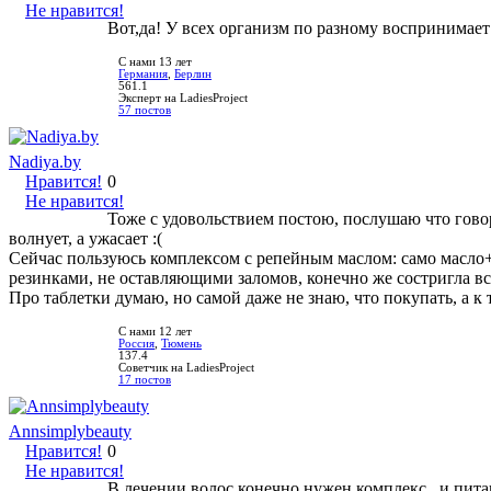
Не нравится!
Вот,да! У всех организм по разному воспринимает
С нами 13 лет
Германия
,
Берлин
561.1
Эксперт на LadiesProject
57 постов
Nadiya.by
Нравится!
0
Не нравится!
Тоже с удовольствием постою, послушаю что говор
волнует, а ужасает :(
Сейчас пользуюсь комплексом с репейным маслом: само масло+
резинками, не оставляющими заломов, конечно же состригла все
Про таблетки думаю, но самой даже не знаю, что покупать, а к 
С нами 12 лет
Россия
,
Тюмень
137.4
Советчик на LadiesProject
17 постов
Annsimplybeauty
Нравится!
0
Не нравится!
В лечении волос,конечно нужен комплекс...и пита