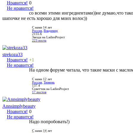
Нравится!
0
Не нравится!
со всеми этими ингредиентами))не думаю,что тако
шапочке не есть хорошо для моих волос))
С нами 14 лет
Россия
,
Владимир
2155.6
Звезда на LadiesProject
223 поста
strekoza33
Нравится!
+1
Не нравится!
На одном форуме читала, что такие маски с маслом
С нами 12 лет
Россия
,
Тюмень
137.4
Советчик на LadiesProject
17 постов
Annsimplybeauty
Нравится!
0
Не нравится!
Надо попробовать!)
С нами 14 лет