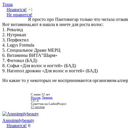
Тоша
Нравится!
+1
Не нравится!
Я просто про Пантовигар только что читала отзыв
Вот витамины,кот я нашла в инете для роста волос:
1. Ревалид
2. Нутрикап
3. Перфектил
4. Lagys Formula
5. Специальное Драже МЕРЦ
6. Витамины ВИТА"Шарм»
7. Фитовал (БАД)
8. Софья «Для волос и ногтей» (БАД)
9. Нагипол дрожжи «Для волос и ногтей» (БАД)
Но какие то у некоторых не воспринимаются организмом-алле
С нами 12 лет
Россия
,
Тюмень
137.4
Советчик на LadiesProject
17 постов
Annsimplybeauty
Нравится!
0