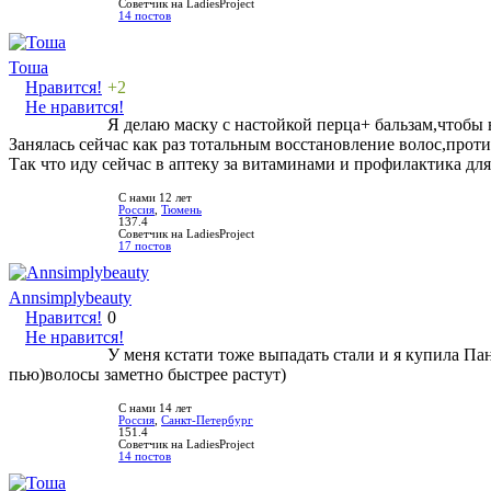
Советчик на LadiesProject
14 постов
Тоша
Нравится!
+2
Не нравится!
Я делаю маску с настойкой перца+ бальзам,чтобы
Занялась сейчас как раз тотальным восстановление волос,против
Так что иду сейчас в аптеку за витаминами и профилактика дл
С нами 12 лет
Россия
,
Тюмень
137.4
Советчик на LadiesProject
17 постов
Annsimplybeauty
Нравится!
0
Не нравится!
У меня кстати тоже выпадать стали и я купила Пан
пью)волосы заметно быстрее растут)
С нами 14 лет
Россия
,
Санкт-Петербург
151.4
Советчик на LadiesProject
14 постов