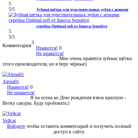
5
5
/5
Зубная щётка для чувствительных зубов с ионами
серебра Optimal soft от Innova Sensitive
5
5
/5
3
Комментарии
Нравится!
0
Не нравится!
Мне очень нравятся зубные щётки
этого производителя, но я беру чёрные)
Alena01
Нравится!
0
Не нравится!
Я на осень ко Дню рождения взяла красную -
Ветку сакуры. Буду пробовать:)
Vellcat
Войдите
чтобы оставить комментарий и получить полный
доступ к сайту.