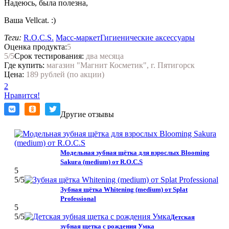
Надеюсь, была полезна,
Ваша Vellcat. :)
Теги:
R.O.C.S.
Масс-маркет
Гигиенические аксессуары
Оценка продукта:
5
5
/5
Срок тестирования:
два месяца
Где купить:
магазин "Магнит Косметик", г. Пятигорск
Цена:
189 рублей (по акции)
2
Нравится!
Другие отзывы
Модельная зубная щётка для взрослых Blooming
Sakura (medium) от R.O.C.S
5
5
/5
Зубная щётка Whitening (medium) от Splat
Professional
5
5
/5
Детская
зубная щетка с рождения Умка