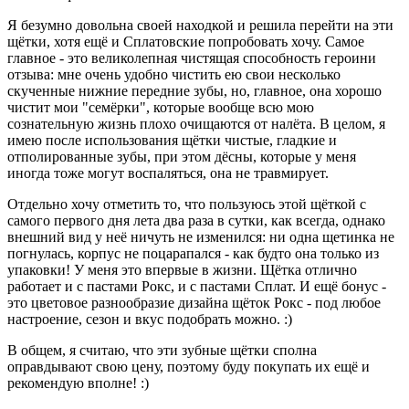
Я безумно довольна своей находкой и решила перейти на эти
щётки, хотя ещё и Сплатовские попробовать хочу. Самое
главное - это великолепная чистящая способность героини
отзыва: мне очень удобно чистить ею свои несколько
скученные нижние передние зубы, но, главное, она хорошо
чистит мои "семёрки", которые вообще всю мою
сознательную жизнь плохо очищаются от налёта. В целом, я
имею после использования щётки чистые, гладкие и
отполированные зубы, при этом дёсны, которые у меня
иногда тоже могут воспаляться, она не травмирует.
Отдельно хочу отметить то, что пользуюсь этой щёткой с
самого первого дня лета два раза в сутки, как всегда, однако
внешний вид у неё ничуть не изменился: ни одна щетинка не
погнулась, корпус не поцарапался - как будто она только из
упаковки! У меня это впервые в жизни. Щётка отлично
работает и с пастами Рокс, и с пастами Сплат. И ещё бонус -
это цветовое разнообразие дизайна щёток Рокс - под любое
настроение, сезон и вкус подобрать можно. :)
В общем, я считаю, что эти зубные щётки сполна
оправдывают свою цену, поэтому буду покупать их ещё и
рекомендую вполне! :)