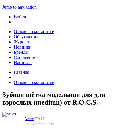
Jump to navigation
Войти
Отзывы о косметике
Обсуждения
Журнал
Новинки
Бренды
Сообщество
Написать
Главная
—
Отзывы о косметике
Зубная щётка модельная для для
взрослых (medium) от R.O.C.S.
Vellcat
7014.7
Легенда LadiesProject