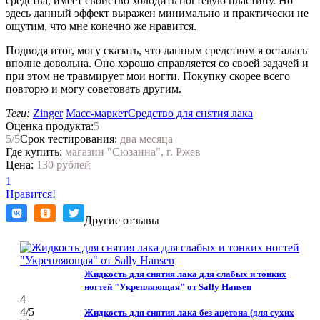
средства, имеет свойство холодить ногтевую пластину. Но
здесь данный эффект выражен минимально и практически не
ощутим, что мне конечно же нравится.
Подводя итог, могу сказать, что данным средством я осталась
вполне довольна. Оно хорошо справляется со своей задачей и
при этом не травмирует мои ногти. Покупку скорее всего
повторю и могу советовать другим.
Теги:
Zinger
Масс-маркет
Средство для снятия лака
Оценка продукта:
5
5
/5
Срок тестирования:
два месяца
Где купить:
магазин "Сюзанна", г. Ржев
Цена:
130 рублей
1
Нравится!
Другие отзывы
Жидкость для снятия лака для слабых и тонких
ногтей "Укрепляющая" от Sally Hansen
4
4
/5
Жидкость для снятия лака без ацетона (для сухих