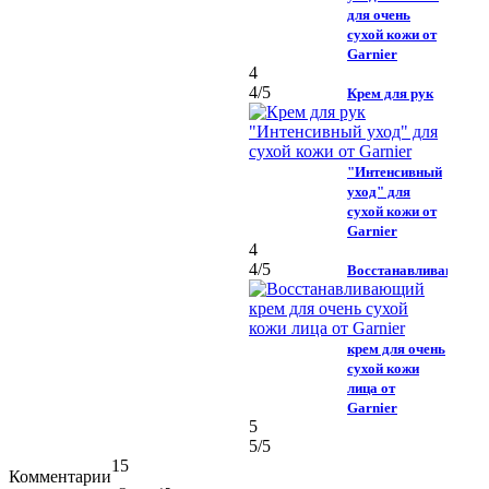
для очень
сухой кожи от
Garnier
4
4
/5
Крем для рук
"Интенсивный
уход" для
сухой кожи от
Garnier
4
4
/5
Восстанавливающий
крем для очень
сухой кожи
лица от
Garnier
5
5
/5
15
Комментарии