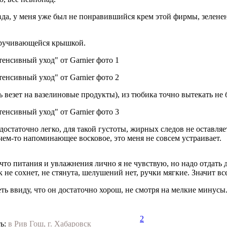
а, у меня уже был не понравившийся крем этой фирмы, зелененьк
кручивающейся крышкой.
 везет на вазелиновые продукты), из тюбика точно вытекать не б
остаточно легко, для такой густоты, жирных следов не оставля
чем-то напоминающее восковое, это меня не совсем устраивает.
 что питания и увлажнения лично я не чувствую, но надо отдать
к не сохнет, не стянута, шелушений нет, ручки мягкие. Значит все
еть ввиду, что он достаточно хорош, не смотря на мелкие минусы
2
ь:
в Рив Гош, г. Хабаровск