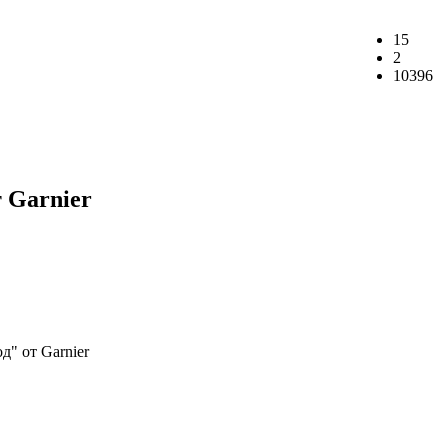
15
2
10396
 Garnier