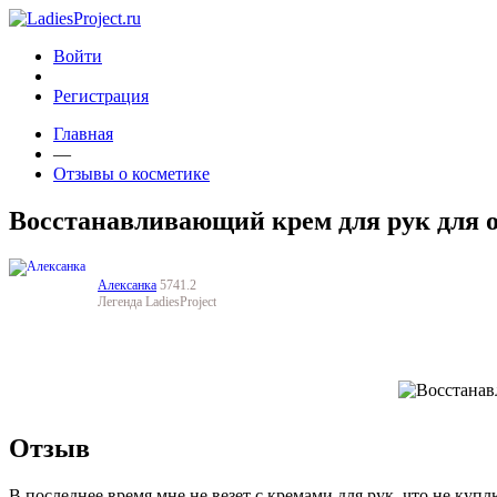
Войти
Регистрация
Главная
—
Отзывы о косметике
Восстанавливающий крем для рук для о
Алексанка
5741.2
Легенда LadiesProject
Отзыв
В последнее время мне не везет с кремами для рук, что не купл