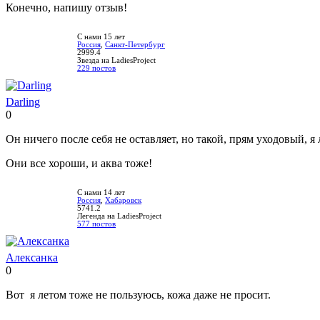
Конечно, напишу отзыв!
С нами 15 лет
Россия
,
Санкт-Петербург
2999.4
Звезда на LadiesProject
229 постов
Darling
0
Нравится!
Не
нравится!
Он ничего после себя не оставляет, но такой, прям уходовый, я
Они все хороши, и аква тоже!
С нами 14 лет
Россия
,
Хабаровск
5741.2
Легенда на LadiesProject
577 постов
Алексанка
0
Нравится!
Не
нравится!
Вот я летом тоже не пользуюсь, кожа даже не просит.