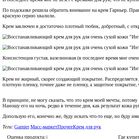
По подсказке решила обратить внимание на крем Гарньер. Правд
красную серию хвалили.
Крем заключен в достаточно плотный тюбик, добротный, с от
Консистенция густая, вазелиновая (в последнее время мне очень
Крем не жирный, скорее создающий покрытие. Распределяется д
плотную пленку, точнее даже не пленку, а защитное покрытие, 
В принципе, не могу сказать, что это крем моей мечты, потому
Наношу его на ночь, редко в течение дня, как результат кожа ру
Допользую его, конечно же, буду искать что-то еще, но буду им
Теги:
Garnier
Масс-маркет
Прочее
Крем для рук
Оценка продукта:
4
Где купит