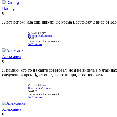
Darling
0
Нравится!
Не
нравится!
А вот вспомнила еще шикарные крема Beautology 3 вида от Барх
С нами 14 лет
Россия
,
Хабаровск
5741.2
Легенда на LadiesProject
577 постов
Алексанка
0
Нравится!
Не
нравится!
Я помню, кто-то на сайте советовал, но я не видела в магазина
следующий крем будет он, даже если придется поискать.
С нами 14 лет
Россия
,
Хабаровск
5741.2
Легенда на LadiesProject
577 постов
Алексанка
0
Нравится!
Не