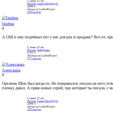
С нами 15 лет
Россия
,
Санкт-Петербург
2999.4
Звезда на LadiesProject
229 постов
Darling
0
Нравится!
Не
нравится!
А ОШ и ему подобных нет у вас для рук в продаже? Все оч. при
С нами 14 лет
Россия
,
Хабаровск
5741.2
Легенда на LadiesProject
577 постов
Алексанка
0
Нравится!
Не
нравится!
Органик Шоп был когда-то. Не понравился, писала на него отз
пленку давал. А прям новых серий, про которые ты писала, с м
С нами 15 лет
Россия
,
Санкт-Петербург
2999.4
Звезда на LadiesProject
229 постов