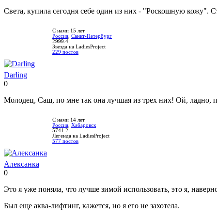
нравится!
Света, купила сегодня себе один из них - "Роскошную кожу". С
С нами 15 лет
Россия
,
Санкт-Петербург
2999.4
Звезда на LadiesProject
229 постов
Darling
0
Нравится!
Не
нравится!
Молодец, Саш, по мне так она лучшая из трех них! Ой, ладно, по
С нами 14 лет
Россия
,
Хабаровск
5741.2
Легенда на LadiesProject
577 постов
Алексанка
0
Нравится!
Не
нравится!
Это я уже поняла, что лучше зимой использовать, это я, навер
Был еще аква-лифтинг, кажется, но я его не захотела.