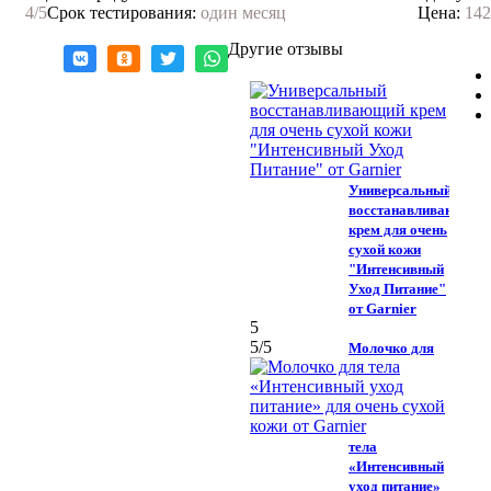
Нравится!
4
/5
Срок тестирования:
один месяц
Цена:
142
Другие отзывы
Универсальный
восстанавливающий
крем для очень
сухой кожи
"Интенсивный
Уход Питание"
от Garnier
5
5
/5
Молочко для
тела
«Интенсивный
уход питание»