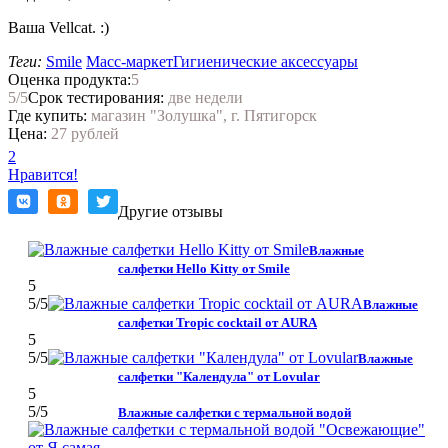
Ваша Vellcat. :)
Теги:
Smile
Масс-маркет
Гигиенические аксессуары
Оценка продукта:
5
5
/5
Срок тестирования:
две недели
Где купить:
магазин "Золушка", г. Пятигорск
Цена:
27 рублей
2
Нравится!
Другие отзывы
Влажные
салфетки Hello Kitty от Smile
5
5
/5
Влажные
салфетки Tropic cocktail от AURA
5
5
/5
Влажные
салфетки "Календула" от Lovular
5
5
/5
Влажные салфетки с термальной водой