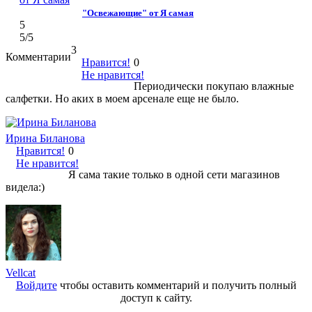
"Освежающие" от Я самая
5
5
/5
3
Комментарии
Нравится!
0
Не нравится!
Периодически покупаю влажные
салфетки. Но аких в моем арсенале еще не было.
Ирина Биланова
Нравится!
0
Не нравится!
Я сама такие только в одной сети магазинов
видела:)
Vellcat
Войдите
чтобы оставить комментарий и получить полный
доступ к сайту.