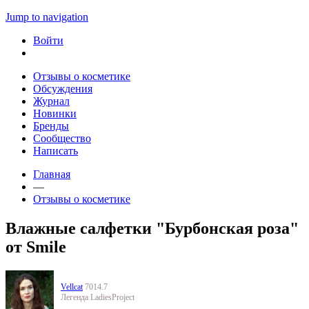
Jump to navigation
Войти
Отзывы о косметике
Обсуждения
Журнал
Новинки
Бренды
Сообщество
Написать
Главная
—
Отзывы о косметике
Влажные салфетки "Бурбонская роза"
от Smile
Vellcat
7014.7
Легенда LadiesProject