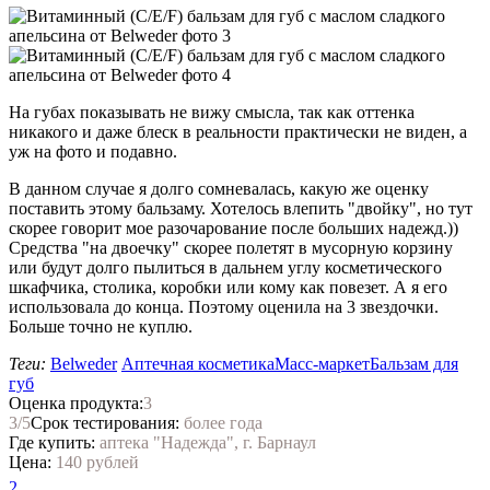
На губах показывать не вижу смысла, так как оттенка
никакого и даже блеск в реальности практически не виден, а
уж на фото и подавно.
В данном случае я долго сомневалась, какую же оценку
поставить этому бальзаму. Хотелось влепить "двойку", но тут
скорее говорит мое разочарование после больших надежд.))
Средства "на двоечку" скорее полетят в мусорную корзину
или будут долго пылиться в дальнем углу косметического
шкафчика, столика, коробки или кому как повезет. А я его
использовала до конца. Поэтому оценила на 3 звездочки.
Больше точно не куплю.
Теги:
Belweder
Аптечная косметика
Масс-маркет
Бальзам для
губ
Оценка продукта:
3
3
/5
Срок тестирования:
более года
Где купить:
аптека "Надежда", г. Барнаул
Цена:
140 рублей
2