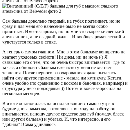
Сам бальзам довольно твердый, на губах подтаивает, но не
сразу и для меня его нанесение было не всегда особо
приятным. Имеется аромат, но по мне это скорее кисленький
апельсинчик, а не сладкий, жаль... И вообще аромат легкий и
чувствуется только в стике.
А теперь о самом главном. Мне в этом бальзаме конкретно не
хватает уходовых свойств! Ни днем, ни на ночь ((( Я
связываю это с тем, что он очень быстро впитывается - где-то
за час, а обновлять бальзам ежечасно у меня не хватает
терпения. После первого разочарования я даже пыталась
найти ему другое применение - мазала им кутикулу. Кстати,
очень удобно (по сравнению с воском в баночках, например) и
структура у него подходящая.)) Потом и вовсе забросила на
несколько месяцев.
В итоге остановилась на использовании с самого утра в
будние дни - намазала, готовлюсь к выходу на работу, он
впитывается, наношу другое средство для губ (помаду, блеск
или другой бальзам) и убегаю. И, что интересно, я его
"добила"! Сама удивляюсь.