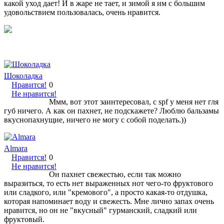
какой уход дает! И в жаре не тает, и зимой я им с большим
удовольствием пользовалась, очень нравится.
Шоколадка
Нравится!
0
Не нравится!
Ммм, вот этот заинтересовал, с spf у меня нет гля
губ ничего. А как он пахнет, не подскажете? Люблю бальзамы
вкуснопахнущие, ничего не могу с собой поделать.))
Almara
Нравится!
0
Не нравится!
Он пахнет свежестью, если так можно
выразиться, то есть нет выраженных нот чего-то фруктового
или сладкого, или "кремового", а просто какая-то отдушка,
которая напоминает воду и свежесть. Мне лично запах очень
нравится, но он не "вкусный" гурманский, сладкий или
фруктовый.