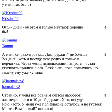
у меня так было)
Kristina99
О! 5-7 дней - об этом я только мечтаю)) хорошо
Нравится!
Не
0
бы!
нравится!
Tanum
А меня он разочаровал... Лак "держит" не больше
Нравится!
Не
0
2-х дней, хоть и посуду мою редко и только в
нравится!
перчатках. Через месяц использования загустел и стал
стягивать прилично лак. Разбавила, пока пользуюсь, но
замену ему уже купила.
barmaleev8
Странно, у меня всё ровным счётом наоборот,
Нравится!
Не
0
лак неделю, ато и 10 дней держит. Хоть посуду
нравится!
мою часто. У меня уже пол флакона осталось, а не густеет.
Может Вам "левый" попался?