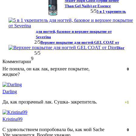
Sealer High Gloss (серия Better
Than Gel Nails) от Essence
5
/5
5 в 1 укрепитель
для ногтей, базовое и верхнее покрытие от
Severina
2
/5
Верхнее покрытие для ногтей GEL COAT от
Dior
5
/5
9
Комментарии
Не поняла, он как лак, верхнее покрытие,
Нравится!
Не
0
жидкое?
нравится!
Darling
Да, как прозрачный лак. Сушка- закрепитель.
Нравится!
Не
+1
нравится!
Kristina99
С удовольствием попробовала бы, как мой Sache
Нравится!
Не
0
Vite закончится. Вообще уважаю
нравится!