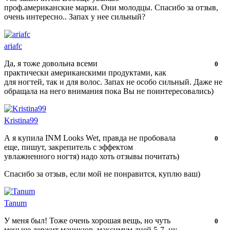
проф.американские марки. Они молодцы. Спасибо за отзыв,
очень интересно.. Запах у нее сильный?
ariafc
Да, я тоже довольна всеми
Нравится!
Не
0
практически американскими продуктами, как
нравится!
для ногтей, так и для волос. Запах не особо сильный. Даже не
обращала на него внимания пока Вы не поинтересовались)
Kristina99
А я купила INM Looks Wet, правда не пробовала
Нравится!
Не
0
еще, пишут, закрепитель с эффектом
нравится!
увлажненного ногтя) надо хоть отзывы почитать)
Спасибо за отзыв, если мой не понравится, куплю ваш)
Tanum
У меня был! Тоже очень хорошая вещь, но чуть
Нравится!
Не
0
меньше держит маникюр, максимум дней 5-7, ну
нравится!