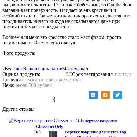
выравнивает покрытие. Если лак с блёстками, то Out the door
выравнивает поверхность. Придает очень красивый и
стойкий глянец. Так же жизнь маникюра очень существенно
продливается, ничего никуда не откалывается даже при
постоянном мытье посуды и т.п...
Вобщем для меня это средство стало маст фэвом, просто
незаменимым. Всем очень советую.
Фото продукта:
Теги:
Inm
Верхнее покрытие
Масс-маркет
Оценка продукта:
5
/5
Срок тестирования:
полгода
Где купить:
магазин проф. косметики
Цена:
около 500 рублей
Нравится!
3
Другие отзывы
Верхнее покрытие
Glosser от Orly
5
/5
Верхнее покрытие для ногтей Top