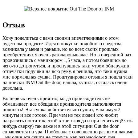
Отзыв
Хочу поделиться с вами своими впечатлениями о этом
чудесном продукте. Идея о покупке подобного средства
возникала у меня и раньше, но во всех своих прошлых
преобретениях я очень разочаровывалас. Но в очередной раз
провозившись с маникюром 1,5 часа, а потом боявшись до
чего-то дотронуться, и проснувшись таки утром обнаружив
отпечатки подушки на всю руку, я решила, что таки нужна
мне нормальная сушка. Проштудировав отзывы я пошла таки
на поиски INM Out the door, нашла, купила, осталась очень
довольна.
Во первых очень приятно, когда производитель не
обманывает, все обещания производителя выполняются
полность! Эта сушка действительно сушит, максимум 2
минуты и все готово. При чем из тех людей кто любит
накрасить ногти так, чтоб в три слоя да и прилепить ещё что-
нибудь сверху) так даже и в этой ситуации Out the door
справляется на ура. Пробовала с совершенно разными лаками
- ни один эта сушка не стянула, как раз наоборот, она