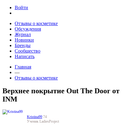
Jump to navigation
Войти
Отзывы о косметике
Обсуждения
Журнал
Новинки
Бренды
Сообщество
Написать
Главная
—
Отзывы о косметике
Верхнее покрытие Out The Door от
INM
Kristina99
74
Ученик LadiesProject