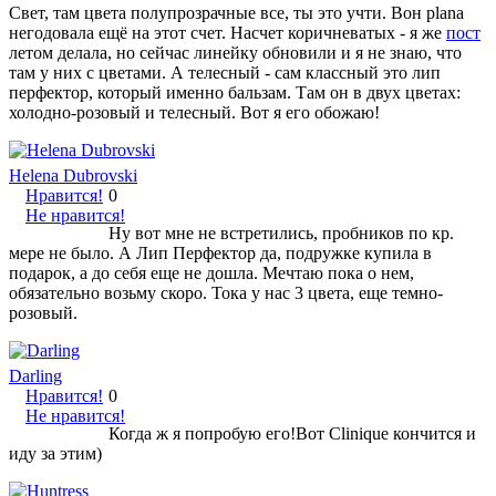
Свет, там цвета полупрозрачные все, ты это учти. Вон plana
негодовала ещё на этот счет. Насчет коричневатых - я же
пост
летом делала, но сейчас линейку обновили и я не знаю, что
там у них с цветами. А телесный - сам классный это лип
перфектор, который именно бальзам. Там он в двух цветах:
холодно-розовый и телесный. Вот я его обожаю!
Helena Dubrovski
Нравится!
0
Не нравится!
Ну вот мне не встретились, пробников по кр.
мере не было. А Лип Перфектор да, подружке купила в
подарок, а до себя еще не дошла. Мечтаю пока о нем,
обязательно возьму скоро. Тока у нас 3 цвета, еще темно-
розовый.
Darling
Нравится!
0
Не нравится!
Когда ж я попробую его!Вот Clinique кончится и
иду за этим)