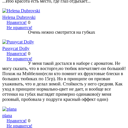
...Ибо красота есть место, где глаз отдыхает...
Helena Dubrovski
Нравится!
0
Не нравится!
Очень нежно смотрится на губках
Pussycat Dolly
Нравится!
0
Не нравится!
У меня такой достался в наборе с ароматом. Не
могу сказать, что в восторге,но тюбик впечатляет-он большой!
Похож на Мэйбелин(если кто помнит их фруктовые блески в
больших тюбиках по 15гр). Но в принципе он призван
ухаживать, что и делал зимой. Стойкость у него средняя. Как
уход в принципе нормально-цвет не дает, и вообще все
оттенки на губах выглядят примерно одинаково(у меня
розовый, пробовала у подруги красный-эффект один)
plana
Нравится!
0
Не нравится!