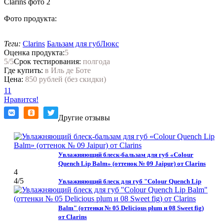
Фото продукта:
Теги:
Clarins
Бальзам для губ
Люкс
Оценка продукта:
5
5
/5
Срок тестирования:
полгода
Где купить:
в Иль де Боте
Цена:
850 рублей (без скидки)
11
Нравится!
Другие отзывы
Увлажняющий блеск-бальзам для губ «Colour
Quench Lip Balm» (оттенок № 09 Jaipur) от Clarins
4
4
/5
Увлажняющий блеск для губ "Colour Quench Lip
Balm" (оттенки № 05 Delicious plum и 08 Sweet fig)
от Clarins