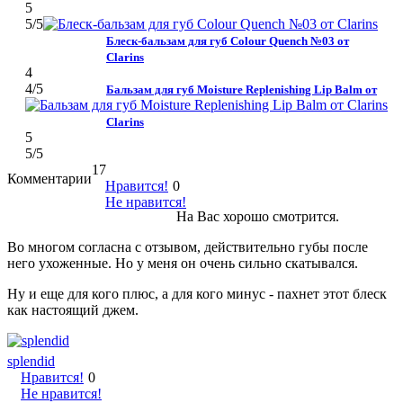
5
5
/5
Блеск-бальзам для губ Colour Quench №03 от
Clarins
4
4
/5
Бальзам для губ Moisture Replenishing Lip Balm от
Clarins
5
5
/5
17
Комментарии
Нравится!
0
Не нравится!
На Вас хорошо смотрится.
Во многом согласна с отзывом, действительно губы после
него ухоженные. Но у меня он очень сильно скатывался.
Ну и еще для кого плюс, а для кого минус - пахнет этот блеск
как настоящий джем.
splendid
Нравится!
0
Не нравится!