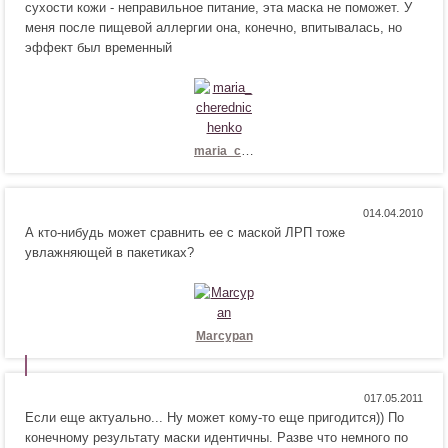
сухости кожи - неправильное питание, эта маска не поможет. У
т
в
меня после пищевой аллергии она, конечно, впитывалась, но
с
и
эффект был временный
я
т
!
с
я
!
maria_cherednichenko
Н
Н
0
А кто-нибудь может сравнить ее с маской ЛРП тоже
р
е
увлажняющей в пакетиках?
а
н
в
р
и
а
т
в
с
и
Marcypan
я
т
!
с
я
Н
Н
0
!
Если еще актуально... Ну может кому-то еще пригодится)) По
р
е
конечному результату маски идентичны. Разве что немного по
а
н