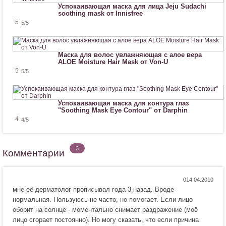
Успокаивающая маска для лица Jeju Sudachi
soothing mask от Innisfree
5
5
/5
Маска для волос увлажняющая с алое вера
ALOE Moisture Hair Mask от Von-U
5
5
/5
Успокаивающая маска для контура глаз
"Soothing Mask Eye Contour" от Darphin
4
4
/5
3
Комментарии
Н
Н
0
мне её дерматолог прописывал года 3 назад. Вроде
р
е
нормальная. Пользуюсь не часто, но помогает. Если лицо
а
н
оборит на солнце - моментально снимает раздражение (моё
в
р
лицо сгорает постоянно). Но могу сказать, что если причина
и
а