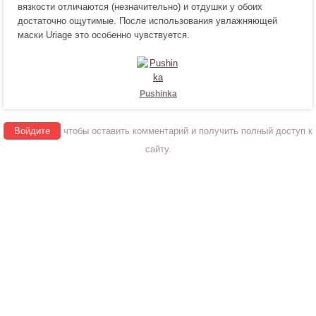
вязкости отличаются (незначительно) и отдушки у обоих
в
р
достаточно ощутимые. После использования увлажняющей
и
а
маски Uriage это особенно чувствуется.
т
в
с
и
я
т
!
с
я
Pushinka
!
Войдите
чтобы оставить комментарий и получить полный доступ к
сайту.