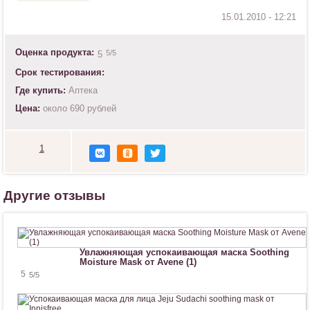
Оценка продукта:
5
/5
5
Срок тестирования:
Где купить:
Аптека
Цена:
около 690 рублей
1
Н
р
а
в
Другие отзывы
и
т
с
я
!
Увлажняющая успокаивающая маска Soothing
Moisture Mask от Avene (1)
5
5
/5