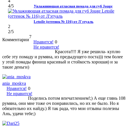
4
4
/5
Увлажняющая атласная помада для губ Jouge
Letoile (оттенок № 116) от Л'этуаль
2
2
/5
7
Комментарии
Нравится!
0
Не нравится!
Красота!!!! Я уже решила- куплю
себе эту помаду и румяна, из предыдущего поста))) тем более
у этой помады финиш красивый и стойкость хорошая) и за
такие деньги)
ania_moskva
Нравится!
0
Не нравится!
Поделись потом впечатлением!;) А еще глянь 108
румяна, они мне тоже оч понравились, но их не было. Но я
обязательно их найду.) Я так рада, что мои отзывы полезны
Ань, удачи тебе;)