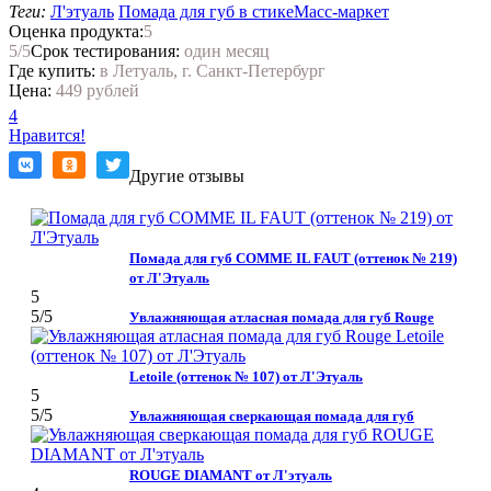
Теги:
Л'этуаль
Помада для губ в стике
Масс-маркет
Оценка продукта:
5
5
/5
Срок тестирования:
один месяц
Где купить:
в Летуаль, г. Санкт-Петербург
Цена:
449 рублей
4
Нравится!
Другие отзывы
Помада для губ COMME IL FAUT (оттенок № 219)
от Л'Этуаль
5
5
/5
Увлажняющая атласная помада для губ Rouge
Letoile (оттенок № 107) от Л'Этуаль
5
5
/5
Увлажняющая сверкающая помада для губ
ROUGE DIAMANT от Л'этуаль