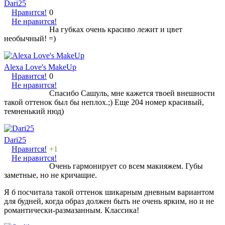
Dari25
Нравится!
0
Не нравится!
На губках очень красиво лежит и цвет
необычный! =)
Alexa Love's MakeUp
Нравится!
0
Не нравится!
Спасибо Сашуль, мне кажется твоей внешности
такой оттенок был бы неплох.;) Еще 204 номер красивый,
темненький нюд)
Dari25
Нравится!
+1
Не нравится!
Очень гармонирует со всем макияжем. Губы
заметные, но не кричащие.
Я б посчитала такой оттенок шикарным дневным вариантом
для будней, когда образ должен быть не очень ярким, но и не
романтически-размазанным. Классика!