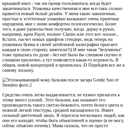
крышкой вниз - так им проще пользоваться, когда будет
заканчиваться. Упаковка качественная и мне все-таки сильно
нравится новый белый дизайн. У меня такие лаконичные,
простые и эстетичные упаковки вызывают очень приятные
ощущения, мне с ними комфортно психологически. Более
того, я даже удовольствие получаю, когда держу в руках,
например, крем Payot, пилинг Clarins или этот вот лосьон...
Кстати, насчет новых шрифтов стендерс, ведь теперь на
упаковках буквы в своей затейливой калиграфии прыгают
каждая в свою сторону, заметили?)) И мне такая "безуминка"
тоже пришлась по душе - без неё было бы слишком скучно и
слишком прилично, а тут появляется какая-то игривость. В
общем, новой концепцией я прониклась :D Перейдем все же к
самому лосьону.
Средство очень легко выдавливается, не нужно прилагать к
этому много усилий. Этот бальзам, как называет его
производитель такого светло-бежевого, почти белого цвета и
нежной легкой текстуры, средней насыщенности. Имеет
сильный цветочный запах. Я опросила нескольких людей, как
они его находят, чтобы быть объективней в оценке (я не могу,
сейчас объясню почему). Мама сказала, что он просто