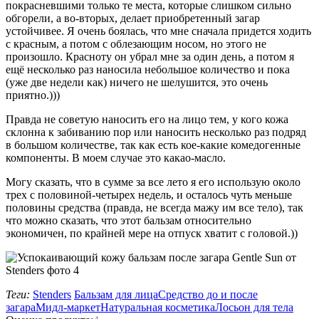
покрасневшими только те места, которые слишком сильно
обгорели, а во-вторых, делает приобретенный загар
устойчивее. Я очень боялась, что мне сначала придется ходить
с красным, а потом с облезающим носом, но этого не
произошло. Красноту он убрал мне за один день, а потом я
ещё несколько раз наносила небольшое количество и пока
(уже две недели как) ничего не шелушится, это очень
приятно.)))
Правда не советую наносить его на лицо тем, у кого кожа
склонна к забиванию пор или наносить несколько раз подряд
в большом количестве, так как есть кое-какие комедогенные
компоненты. В моем случае это какао-масло.
Могу сказать, что в сумме за все лето я его использую около
трех с половиной-четырех недель, и осталось чуть меньше
половины средства (правда, не всегда мажу им все тело), так
что можно сказать, что этот бальзам относительно
экономичен, по крайней мере на отпуск хватит с головой.))
Теги:
Stenders
Бальзам для лица
Средство до и после
загара
Мидл-маркет
Натуральная косметика
Лосьон для тела