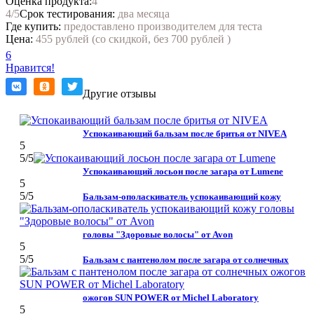
Оценка продукта:
4
4
/5
Срок тестирования:
два месяца
Где купить:
предоставлено производителем для теста
Цена:
455 рублей (со скидкой, без 700 рублей )
6
Нравится!
Другие отзывы
Успокаивающий бальзам после бритья от NIVEA
5
5
/5
Успокаивающий лосьон после загара от Lumene
5
5
/5
Бальзам-ополаскиватель успокаивающий кожу
головы "Здоровые волосы" от Avon
5
5
/5
Бальзам с пантенолом после загара от солнечных
ожогов SUN POWER от Michel Laboratory
5