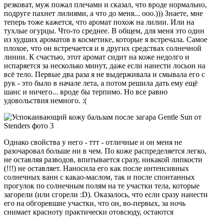
резковат, муж пожал плечами и сказал, что вроде нормально,
подруге пахнет лилиями, а что до меня... ооо.))) Знаете, мне
теперь тоже кажется, что аромат похож на лилии. Или на
тухлые огурцы. Что-то среднее. В общем, для меня это один
из худших ароматов в косметике, которые я встречала. Самое
плохое, что он встречается и в других средствах солнечной
линии. К счастью, этот аромат сидит на коже недолго и
испаряется за несколько минут, даже если нанести лосьон на
всё тело. Первые два раза я не выдерживала и смывала его с
рук - это было в начале лета, а потом решила дать ему ещё
шанс и ничего... вроде бы терпимо. Но все равно
удовольствия немного. :(
Однако свойства у него - ттт - отличные и он меня не
разочаровал больше ни в чем. По коже распределяется легко,
не оставляя разводов, впитывается сразу, никакой липкости
(!!!) не оставляет. Наносила его как после интенсивных
солнечных ванн с какао-маслом, так и после спонтанных
прогулок по солнечным полям на те участки тела, которые
загорели (или сгорели :D). Оказалось, что если сразу нанести
его на обгоревшие участки, что он, во-первых, за ночь
снимает красноту практически отовсюду, остаются