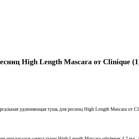
ниц High Length Mascara от Clinique (1
ре прилагался сэмпл туши High Length Mascara объёмом 4,7 мл., п