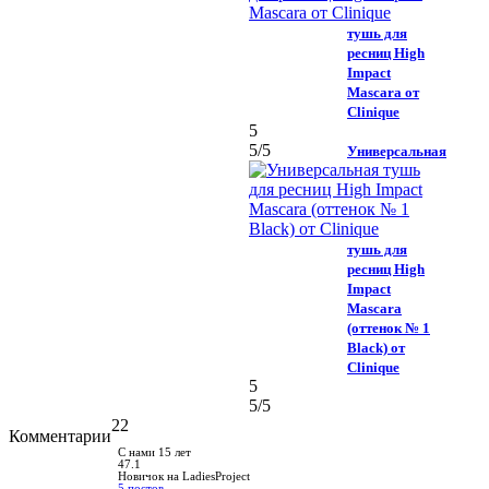
тушь для
ресниц High
Impact
Mascara от
Clinique
5
5
/5
Универсальная
тушь для
ресниц High
Impact
Mascara
(оттенок № 1
Black) от
Clinique
5
5
/5
22
Комментарии
С нами 15 лет
47.1
Новичок на LadiesProject
5 постов