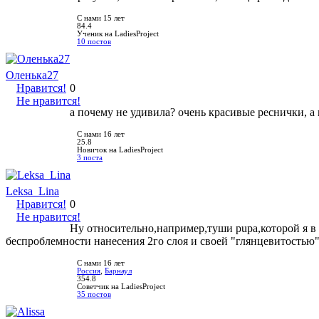
С нами 15 лет
84.4
Ученик на LadiesProject
10 постов
Оленька27
Нравится!
0
Не нравится!
а почему не удивила? очень красивые реснички, а 
С нами 16 лет
25.8
Новичок на LadiesProject
3 поста
Leksa_Lina
Нравится!
0
Не нравится!
Ну относительно,например,туши pupa,которой я в 
беспроблемности нанесения 2го слоя и своей "глянцевитостью".)
С нами 16 лет
Россия
,
Барнаул
354.8
Советчик на LadiesProject
35 постов