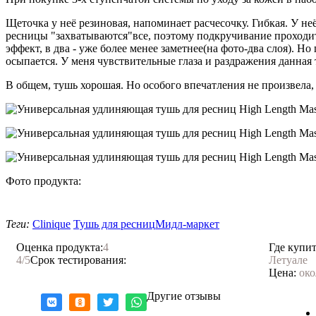
Щеточка у неё резиновая, напоминает расчесочку. Гибкая. У неё
ресницы "захватываются"все, поэтому подкручивание проходит 
эффект, в два - уже более менее заметнее(на фото-два слоя). 
осыпается. У меня чувствительные глаза и раздражения данная т
В общем, тушь хорошая. Но особого впечатления не произвела,
Фото продукта:
Теги:
Clinique
Тушь для ресниц
Мидл-маркет
Оценка продукта:
4
Где купит
4
/5
Срок тестирования:
Летуале
Цена:
око
Другие отзывы