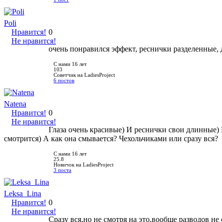
Poli
Нравится!
0
Не нравится!
очень понравился эффект, реснички разделенные, д
С нами 16 лет
103
Советчик на LadiesProject
6 постов
Natena
Нравится!
0
Не нравится!
Глаза очень красивые) И реснички свои длинные) 
смотрится) А как она смывается? Чехольчиками или сразу вся?
С нами 16 лет
25.8
Новичок на LadiesProject
3 поста
Leksa_Lina
Нравится!
0
Не нравится!
Сразу вся,но не смотря на это,вообще разводов не