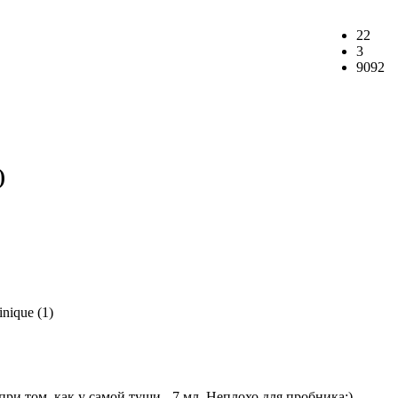
22
3
9092
)
ри том, как у самой туши - 7 мл. Неплохо для пробника:)