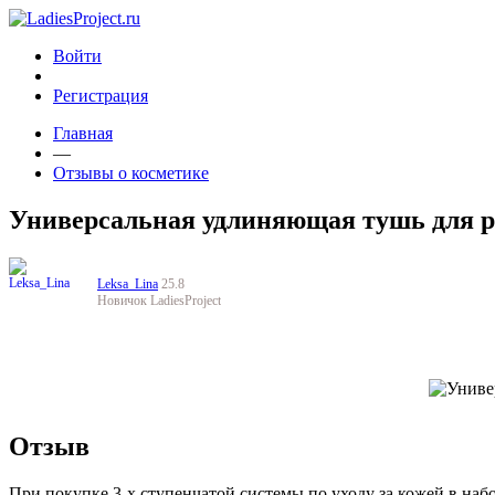
Войти
Регистрация
Главная
—
Отзывы о косметике
Универсальная удлиняющая тушь для рес
Leksa_Lina
25.8
Новичок LadiesProject
Отзыв
При покупке 3-х ступенчатой системы по уходу за кожей в набо