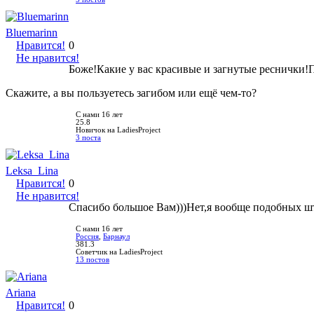
Bluemarinn
Нравится!
0
Не нравится!
Боже!Какие у вас красивые и загнутые реснички!П
Скажите, а вы пользуетесь загибом или ещё чем-то?
С нами 16 лет
25.8
Новичок на LadiesProject
3 поста
Leksa_Lina
Нравится!
0
Не нравится!
Спасибо большое Вам)))Нет,я вообще подобных шту
С нами 16 лет
Россия
,
Барнаул
381.3
Советчик на LadiesProject
13 постов
Ariana
Нравится!
0