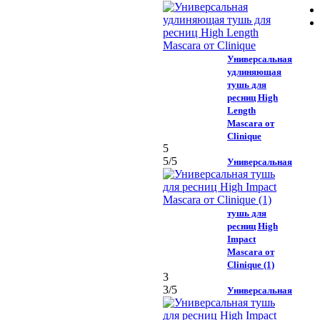
Универсальная
удлиняющая
тушь для
ресниц High
Length
Mascara от
Clinique
5
5
/5
Универсальная
тушь для
ресниц High
Impact
Mascara от
Clinique (1)
3
3
/5
Универсальная