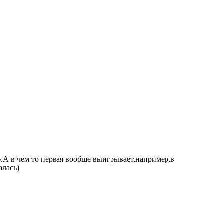
у.А в чем то первая вообще выигрывает,например,в
алась)