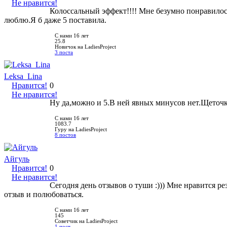
Не нравится!
Колоссальный эффект!!!! Мне безумно понравилос
люблю.Я б даже 5 поставила.
С нами 16 лет
25.8
Новичок на LadiesProject
3 поста
Leksa_Lina
Нравится!
0
Не нравится!
Ну да,можно и 5.В ней явных минусов нет.Щеточка
С нами 16 лет
1083.7
Гуру на LadiesProject
8 постов
Айгуль
Нравится!
0
Не нравится!
Сегодня день отзывов о туши :))) Мне нравится р
отзыв и полюбоваться.
С нами 16 лет
145
Советчик на LadiesProject
1 пост