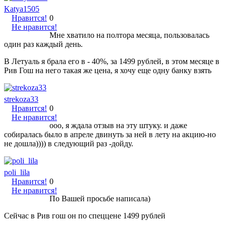
Katya1505
Нравится!
0
Не нравится!
Мне хватило на полтора месяца, пользовалась
один раз каждый день.
В Летуаль я брала его в - 40%, за 1499 рублей, в этом месяце в
Рив Гош на него такая же цена, я хочу еще одну банку взять
strekoza33
Нравится!
0
Не нравится!
ооо, я ждала отзыв на эту штуку. и даже
собиралась было в апреле двинуть за ней в лету на акцию-но
не дошла)))) в следующий раз -дойду.
poli_lila
Нравится!
0
Не нравится!
По Вашей просьбе написала)
Сейчас в Рив гош он по спеццене 1499 рублей