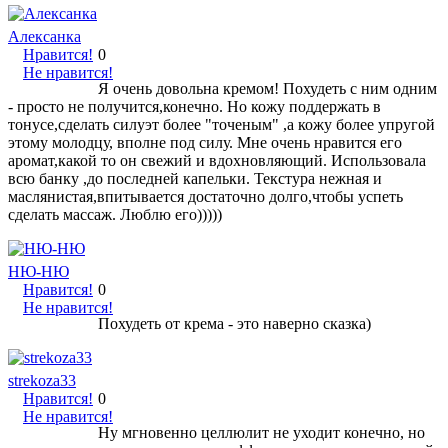
Алексанка
Нравится!
0
Не нравится!
Я очень довольна кремом! Похудеть с ним одним
- просто не получится,конечно. Но кожу поддержать в
тонусе,сделать силуэт более "точеным" ,а кожу более упругой
этому молодцу, вполне под силу. Мне очень нравится его
аромат,какой то он свежий и вдохновляющий. Использовала
всю банку ,до последней капельки. Текстура нежная и
маслянистая,впитывается достаточно долго,чтобы успеть
сделать массаж. Люблю его)))))
НЮ-НЮ
Нравится!
0
Не нравится!
Похудеть от крема - это наверно сказка)
strekoza33
Нравится!
0
Не нравится!
Ну мгновенно целлюлит не уходит конечно, но