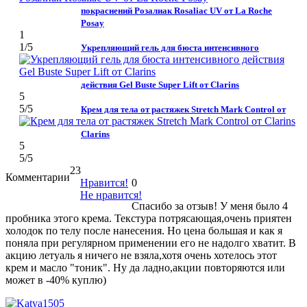
покраснений Розалиак Rosaliac UV от La Roche
Posay
1
1
/5
Укрепляющий гель для бюста интенсивного
действия Gel Buste Super Lift от Clarins
5
5
/5
Крем для тела от растяжек Stretch Mark Control от
Clarins
5
5
/5
23
Комментарии
Нравится!
0
Не нравится!
Спасибо за отзыв! У меня было 4
пробника этого крема. Текстура потрясающая,очень приятен
холодок по телу после нанесения. Но цена большая и как я
поняла при регулярном применении его не надолго хватит. В
акцию летуаль я ничего не взяла,хотя очень хотелось этот
крем и масло "тоник". Ну да ладно,акции повторяются или
может в -40% куплю)