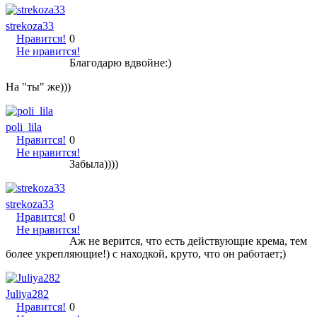
strekoza33
Нравится!
0
Не нравится!
Благодарю вдвойне:)
На "ты" же)))
poli_lila
Нравится!
0
Не нравится!
Забыла))))
strekoza33
Нравится!
0
Не нравится!
Аж не верится, что есть действующие крема, тем
более укрепляющие!) с находкой, круто, что он работает;)
Juliya282
Нравится!
0