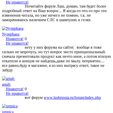
Не нравится!
Почитайте форум Лаш, думаю, там будет более
подробный ответ на Ваш вопрос... Я когда-то что-то про эти
изменения читала, но уже ничего не помню, т.к. не
заморачиваюсь наличием СЛС в шампунях и гелях.
Nymphaea
Нравится!
0
Не нравится!
нету у них форума на сайте( вообще я тоже
сильно не морочусь. но тут вопрос чисто принципиальный.
сначала презентовали продукт как нечто иное, а потом втихую
откатили и концов не найдешь,даже по мылу. неприятно....
все равно,буду в магазине, я из них вытрясу ответ, такое не
забуду
ariafc
Нравится!
0
Не нравится!
вот форум
www.lushrussia.ru/forum/index.php
umnica