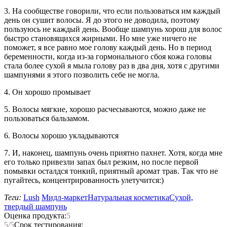
3. На сообществе говорили, что если пользоваться им каждый
день он сушит волосы. Я до этого не доводила, поэтому
пользуюсь не каждый день. Вообще шампунь хорош для волос
быстро становящихся жирными. Но мне уже ничего не
поможет, я все равно мое голову каждый день. Но в период
беременности, когда из-за гормонального сбоя кожа головы
стала более сухой я мыла голову раз в два дня, хотя с другими
шампунями я этого позволить себе не могла.
4. Он хорошо промывает
5. Волосы мягкие, хорошо расчесываются, можно даже не
пользоваться бальзамом.
6. Волосы хорошо укладываются
7. И, наконец, шампунь очень приятно пахнет. Хотя, когда мне
его только привезли запах был резким, но после первой
помывки осталдся тонкий, приятный аромат трав. Так что не
пугайтесь, концентрированность улетучится:)
Теги:
Lush
Мидл-маркет
Натуральная косметика
Сухой,
твердый шампунь
Оценка продукта:
5
5
/5
Срок тестирования: