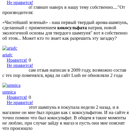
Не нравится!
о! гляньте наверх в нашу тему собственно...."От
производителя:
«Чистейший зеленый» - наш первый твердый арома-шампунь,
сделанный с применением
кокосульфата
натрия, новой
экологичной основы для твердого шампуня" вот я собственно
об этом... Может кто то знает как разрешить эту загадку?
ariafc
Нравится!
0
Не нравится!
сам отзыв написан в 2009 году, возможно состав
с тех пор поменялся, вряд ли сайт Lush не обновляли 2 года
umnica
Нравится!
0
Не нравится!
этот шампунь я покупала недели 2 назад. и в
магазине он мне был продан как с кокосульфатом. И на сайте я
точно помню что был кокосульфат. В общем я такие моменты
не люблю, при случае зайду в магаз и пусть они мне пояснят
что произошло