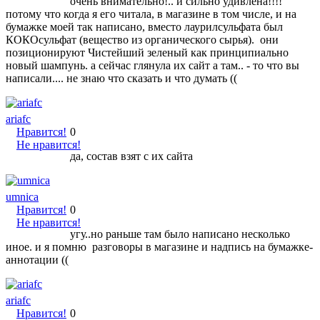
очень внимательно!.. и сильно удивлена!!!!
потому что когда я его читала, в магазине в том числе, и на
бумажке моей так написано, вместо лаурилсульфата был
КОКОсульфат (вещество из органического сырья). они
позиционируют Чистейший зеленый как принципиально
новый шампунь. а сейчас глянула их сайт а там.. - то что вы
написали.... не знаю что сказать и что думать ((
ariafc
Нравится!
0
Не нравится!
да, состав взят с их сайта
umnica
Нравится!
0
Не нравится!
угу..но раньше там было написано несколько
иное. и я помню разговоры в магазине и надпись на бумажке-
аннотации ((
ariafc
Нравится!
0