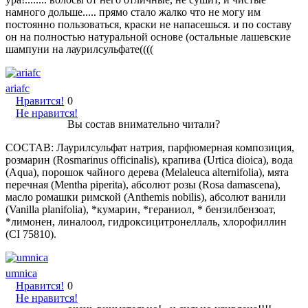
намного дольше..... прямо стало жалко что не могу им
постоянно пользоваться, краски не напасешься. и по составу
он на полностью натуральной основе (остальные лашевские
шампуни на лаурилсульфате((((
ariafc
Нравится!
0
Не нравится!
Вы состав внимательно читали?
СОСТАВ: Лаурилсульфат натрия, парфюмерная композиция,
розмарин (Rosmarinus officinalis), крапива (Urtica dioica), вода
(Aqua), порошок чайного дерева (Melaleuca alternifolia), мята
перечная (Mentha piperita), абсолют розы (Rosa damascena),
масло ромашки римской (Anthemis nobilis), абсолют ванили
(Vanilla planifolia), *кумарин, *гераниол, * бензилбензоат,
*лимонен, линалоол, гидроксицитронеллаль, хлорофиллин
(CI 75810).
umnica
Нравится!
0
Не нравится!