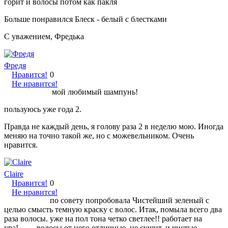
горит и волосы потом как пакля
Больше понравился Блеск - белый с блестками
С уважением, Фредька
Фредя
Нравится!
0
Не нравится!
мой любимый шампунь!
пользуюсь уже года 2.
Правда не каждый день, я голову раза 2 в неделю мою. Иногда
меняю на точно такой же, но с можевельником. Очень
нравится.
Claire
Нравится!
0
Не нравится!
по совету попробовала Чистейший зеленый с
целью смысть темную краску с волос. Итак, помыла всего два
раза волосы. уже на пол тона четко светлее!! работает на
ура!........ волосы от него отличные, не сушит, и чистые