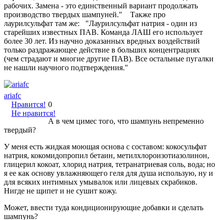
рабочих. Замена - это единственный вариант продолжать
производство твердых шампуней." Также про
лаурилсульфат там же: "Лаурилсульфат натрия - один из
старейших известных ПАВ. Команда ЛАШ его использует
более 30 лет. Из научно доказанных вредных воздействий
только раздражающее действие в больших концентрациях
(чем страдают и многие другие ПАВ). Все остальные пугалки
не нашли научного подтверждения."
ariafc
Нравится!
0
Не нравится!
А в чем цимес того, что шампунь непременно
твердый?
У меня есть жидкая моющая основа с составом: кокосульфат
натрия, кокомидопропил бетаин, метилхлороизотиазолинон,
глицерил кокоат, хлорид натрия, тетранатриевая соль, вода; но
я ее как основу увлажняющего геля для душа использую, ну и
для всяких интимных умывалок или лицевых скрабиков.
Нигде не щипет и не сушит кожу.
Может, ввести туда кондиционирующие добавки и сделать
шампунь?