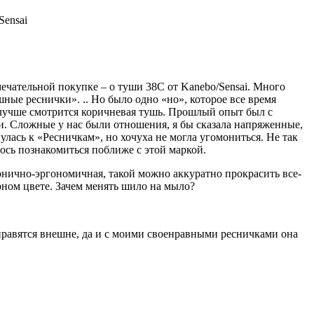
мечательной покупке – о туши 38С от Kanebo/Sensai. Много
ные реснички». .. Но было одно «но», которое все время
ки лучше смотрится коричневая тушь. Прошлый опыт был с
ми. Сложные у нас были отношения, я бы сказала напряженные,
нулась к «Ресничкам», но хочуха не могла угомониться. Не так
лось познакомиться поближе с этой маркой.
конично-эргономичная, такой можно аккуратно прокрасить все-
ерном цвете. Зачем менять шило на мыло?
 нравятся внешне, да и с моими своенравными ресничками она