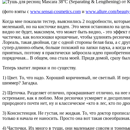
(фото взяты с
www.sensai-cosmetics.com
и
www.allure.com/beauty-
Когда мне показали тестер, выяснились 2 подробности, которые
меленький, но на кисточке виден. Это меня остановило на целы
видно не будет, максимум, что может быть видно, - это эффект
частички, как волосюшки крошечные, чтобы удлинять реснички 
Лореаль, такая двойная, где с одной стороны белая база, а с д
супер-длинно-объем, больше похожий на лапки паука, а когда 
приятных, поэтому я практически забросила идею приобретения 
порядочная... В общем, она стала моей. Придя домой, сразу бы
Теперь хватит лирики и по существу.
1) Цвет. То, что надо. Хороший коричневый, не светлый. И пер
шиммер? Загадка.
2) Щеточка. Разделяет отлично, прокрашивает отлично, на нее
остренькие, как я люблю. Мои реснички усмиряет и дисциплини
природного почти нет, ну и классическое «кто в лес, кто по дро
3) Консистенция. Не густая, не жидкая. То, что доктор прописа
только я начала ее наносить. Просто она вот такая своеобразная
4) Частички. Их много в туши, они маленькие совсем и тоненьки