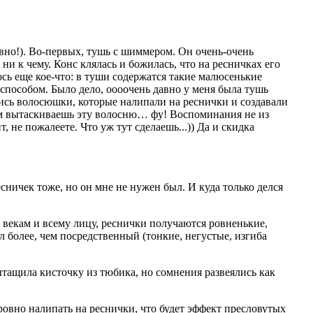
авно!). Во-первых, тушь с шиммером. Он очень-очень
ни к чему. Конс клялась и божилась, что на ресничках его
ось еще кое-что: в туши содержатся такие малюсенькие
 способом. Было дело, оооочень давно у меня была тушь
жались волосюшки, которые налипали на реснички и создавали
отом вытаскиваешь эту волосню… фу! Воспоминания не из
 не пожалеете. Что уж тут сделаешь...)) Да и скидка
сничек тоже, но он мне не нужен был. И куда только делся
о векам и всему лицу, реснички получаются ровненькие,
 более, чем посредственный (тонкие, негустые, изгиба
 вытащила кисточку из тюбика, но сомнения развеялись как
еровно налипать на реснички, что будет эффект пресловутых