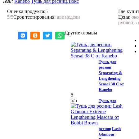
Теги:
Kanebo
Тушь для ресниц
Люкс
Оценка продукта:
5
Где купит
5
/5
Срок тестирования:
две недели
Цена:
око
рублей в 
Другие отзывы
Тушь для
ресниц
Separating &
Lengthening
Sensai 38 C от
Kanebo
5
5
/5
Тушь для
ресниц Lash
Glamour