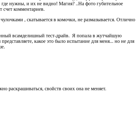
где нужны, и их не видно! Магия? ..На фото губительное
от счет комментариев.
 чулочками , скатывается в комочки, не размазывается. Отлично
ванный всамделишный тест-драйв. Я попала в жутчайшую
представляете, какое это было испытание для меня... но не для
ше.
жно раскрашиваться, свойств своих она не меняет.