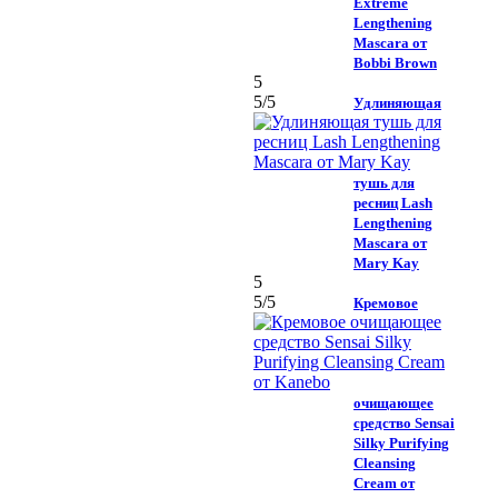
Extreme
Lengthening
Mascara от
Bobbi Brown
5
5
/5
Удлиняющая
тушь для
ресниц Lash
Lengthening
Mascara от
Mary Kay
5
5
/5
Кремовое
очищающее
средство Sensai
Silky Purifying
Cleansing
Cream от