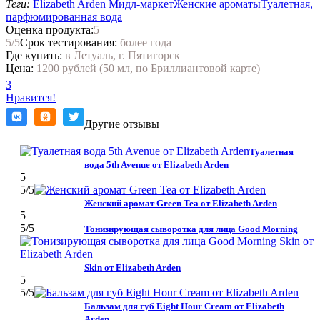
Теги:
Elizabeth Arden
Мидл-маркет
Женские ароматы
Туалетная,
парфюмированная вода
Оценка продукта:
5
5
/5
Срок тестирования:
более года
Где купить:
в Летуаль, г. Пятигорск
Цена:
1200 рублей (50 мл, по Бриллиантовой карте)
3
Нравится!
Другие отзывы
Туалетная
вода 5th Avenue от Elizabeth Arden
5
5
/5
Женский аромат Green Tea от Elizabeth Arden
5
5
/5
Тонизирующая сыворотка для лица Good Morning
Skin от Elizabeth Arden
5
5
/5
Бальзам для губ Eight Hour Cream от Elizabeth
Arden