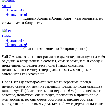
Suslik
Нравится!
0
Не нравится!
Клиник Хэппи иХэппи Харт - незатейливые, но
свеженькие и бодрящие.
Letitia
Нравится!
0
Не нравится!
Франция это конечно беспроигрышно)
Чай ЭА как-то очень понравился в дьютике, пшикнула на себя
от души, а когда вошла в самолет, сама задохнулась и соседей
придушила. Страдала весь полет) Такая оскомина
осталась, что не могу теперь даже нюхать, хотя аромат
запомнился как красивый.
Новая Заря делает ароматы весьма интересные, правда
именно свежачки меня не зацепили. Взяла полгода назад два
вида пачулей ( благо есть мини-версия 16 мл) - волшебные и
золотые, пользуюсь очень редко, поскольку в принципе не
мои ароматы, но они очень достойные, вполне составят
конкуренцию нишевым ароматам за 5т++ и держатся на коже