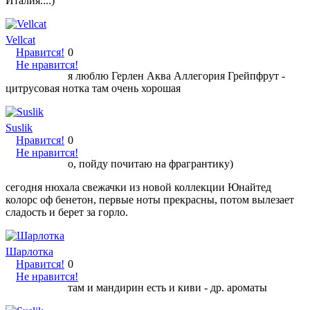
Италия...:)
Vellcat
Нравится!
0
Не нравится!
я люблю Герлен Аква Аллегория Грейпфрут -
цитрусовая нотка там очень хорошая
Suslik
Нравится!
0
Не нравится!
о, пойду почитаю на фрагрантику)
сегодня нюхала свежачки из новой коллекции Юнайтед
колорс оф бенетон, первые ноты прекрасны, потом вылезает
сладость и берет за горло.
Шарлотка
Нравится!
0
Не нравится!
там и мандирин есть и киви - др. ароматы