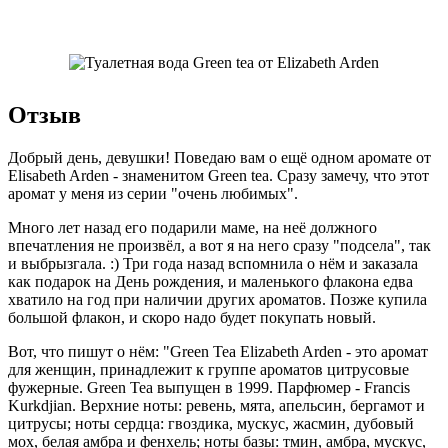
Отзыв
Добрый день, девушки! Поведаю вам о ещё одном аромате от
Elisabeth Arden - знаменитом Green tea. Сразу замечу, что этот
аромат у меня из серии "очень любимых".
Много лет назад его подарили маме, на неё должного
впечатления не произвёл, а вот я на него сразу "подсела", так
и выбрызгала. :) Три года назад вспомнила о нём и заказала
как подарок на День рождения, и маленького флакона едва
хватило на год при наличии других ароматов. Позже купила
большой флакон, и скоро надо будет покупать новый.
Вот, что пишут о нём: "Green Tea Elizabeth Arden - это аромат
для женщин, принадлежит к группе ароматов цитрусовые
фужерные. Green Tea выпущен в 1999. Парфюмер - Francis
Kurkdjian. Верхние ноты: ревень, мята, апельсин, бергамот и
цитрусы; ноты сердца: гвоздика, мускус, жасмин, дубовый
мох, белая амбра и фенхель; ноты базы: тмин, амбра, мускус,