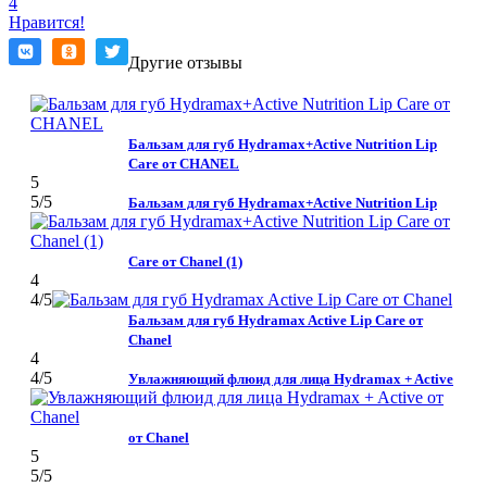
4
Нравится!
Другие отзывы
Бальзам для губ Hydramax+Active Nutrition Lip
Care от CHANEL
5
5
/5
Бальзам для губ Hydramax+Active Nutrition Lip
Care от Chanel (1)
4
4
/5
Бальзам для губ Hydramax Active Lip Care от
Chanel
4
4
/5
Увлажняющий флюид для лица Hydramax + Active
от Chanel
5
5
/5