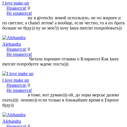
I love make up
Нравится!
0
Не нравится!
ну я givenchy зимой использую, он по жирнее и
по светлее, а chanel летом! а вообще, если честно, то я их брать
больше не буду)) ну не мое!)) хочу laura mercier попробовать))
Alehandra
Нравится!
0
Не нравится!
Читала хорошие отзывы о Кларансе) Как laura
mercier попробуете ждемс поста)))
I love make up
Нравится!
0
Не нравится!
я тоже, вот думаю))) ой, до лоры мерсье далеко
ехать)))) лениво)) если только в ближайшее время в Европе
буду))
Alehandra
Нравится!
0