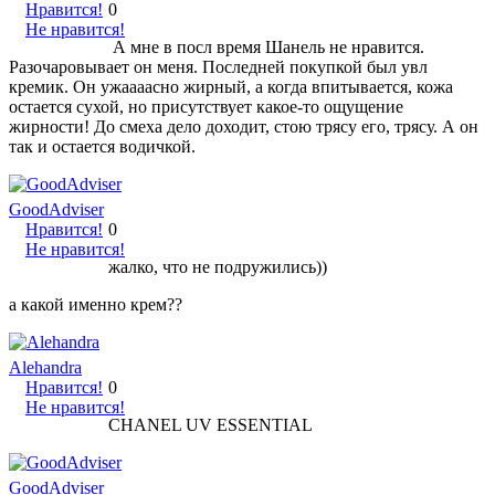
Нравится!
0
Не нравится!
А мне в посл время Шанель не нравится.
Разочаровывает он меня. Последней покупкой был увл
кремик. Он ужаааасно жирный, а когда впитывается, кожа
остается сухой, но присутствует какое-то ощущение
жирности! До смеха дело доходит, стою трясу его, трясу. А он
так и остается водичкой.
GoodAdviser
Нравится!
0
Не нравится!
жалко, что не подружились))
а какой именно крем??
Alehandra
Нравится!
0
Не нравится!
CHANEL UV ESSENTIAL
GoodAdviser