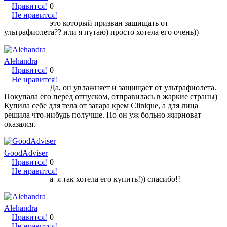
Нравится!
0
Не нравится!
это который призван защищать от
ультрафиолета?? или я путаю) просто хотела его очень))
Alehandra
Нравится!
0
Не нравится!
Да, он увлажняет и защищает от ультрафиолета.
Покупала его перед отпуском, отправилась в жаркие страны)
Купила себе для тела от загара крем Clinique, а для лица
решила что-нибудь получше. Но он уж больно жирноват
оказался.
GoodAdviser
Нравится!
0
Не нравится!
а я так хотела его купить!)) спасибо!!
Alehandra
Нравится!
0
Не нравится!