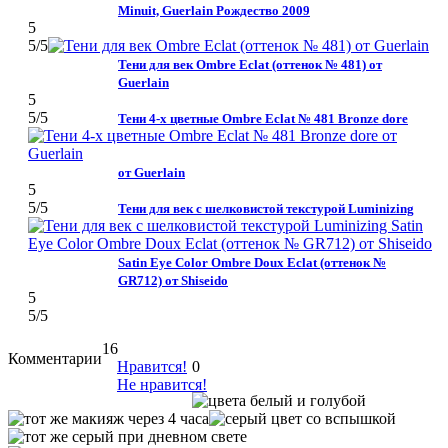
Minuit, Guerlain Рождество 2009
5
5
/5
Тени для век Ombre Eclat (оттенок № 481) от
Guerlain
5
5
/5
Тени 4-х цветные Ombre Eclat № 481 Bronze dore
от Guerlain
5
5
/5
Тени для век с шелковистой текстурой Luminizing
Satin Eye Color Ombre Doux Eclat (оттенок №
GR712) от Shiseido
5
5
/5
16
Комментарии
Нравится!
0
Не нравится!