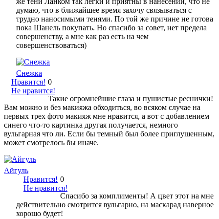
же тени Ланком так легки и приятны в нанесении, что не
думаю, что в ближайшее время захочу связываться с
трудно наносимыми тенями. По той же причине не готова
пока Шанель покупать. Но спасибо за совет, нет предела
совершенству, а мне как раз есть на чем
совершенствоваться)
Снежка
Нравится!
0
Не нравится!
Такие огромнейшие глаза и пушистые реснички!
Вам можно и без макияжа обходиться, во всяком случае на
первых трех фото макияж мне нравится, а вот с добавлением
синего что-то картинка другая получается, немного
вульгарная что ли. Если бы темный был более приглушенным,
может смотрелось бы иначе.
Айгуль
Нравится!
0
Не нравится!
Спасибо за комплименты! А цвет этот на мне
действительно смотрится вульгарно, на маскарад наверное
хорошо будет!