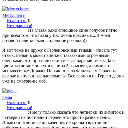
Merrycherry
Нравится!
0
Не нравится!
На глазах одно сплошное сине-голубое пятно,
при всем том, что глаза у Вас очень красивые....В моей
розовой палетке было сплошное розовое)))
Я вот тоже не дружу с Герленовскими тенями - писала тут
отзыв. Белый в моей палетке с тааааакими огромными
блестками, что при нанесении всегда царапает веко. Да и
цвета такие можно купить не за 2,5 тысячи, а намного
меньше(те же Диваж). Но как писала Фанатка, у Герлен на
разные выпуски разные помолы. Все равно я на Герлен давно
уже не смотрю-не моё.
plana
Нравится!
0
Не нравится!
Я могу только сказать что четверки из лимиток и
четверки из постоянки Герлен это просто разные тени.
Лимитки отличные по качеству, не крошатся, отлично
набираются и тушуются. Как они превратити постоянку в