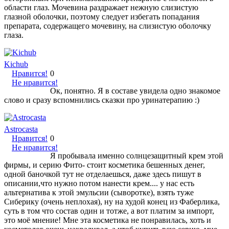
области глаз. Мочевина раздражает нежную слизистую
глазной оболочки, поэтому следует избегать попадания
препарата, содержащего мочевину, на слизистую оболочку
глаза.
Kichub
Нравится!
0
Не нравится!
Ок, понятно. Я в составе увидела одно знакомое
слово и сразу вспомнились сказки про уринатерапию :)
Astrocasta
Нравится!
0
Не нравится!
Я пробывала именно солнцезащитный крем этой
фирмы, и серию Фито- стоит косметика бешенных денег,
одной баночкой тут не отделаешься, даже здесь пишут в
описании,что нужно потом нанести крем.... у нас есть
альтернатива к этой эмульсии (сыворотке), взять туже
Сиберику (очень неплохая), ну на худой конец из Фаберлика,
суть в том что состав один и тотже, а вот платим за импорт,
это моё мнение! Мне эта косметика не понравилась, хоть и