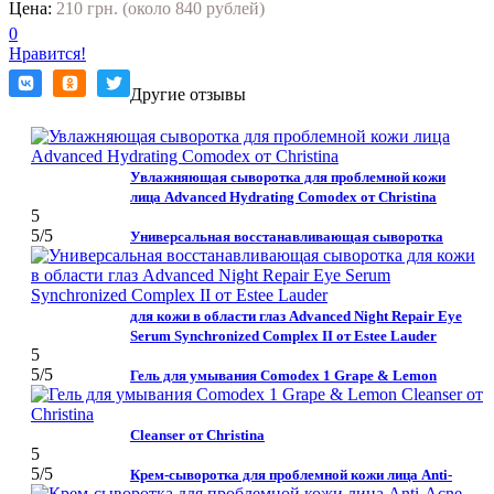
Цена:
210 грн. (около 840 рублей)
0
Нравится!
Другие отзывы
Увлажняющая сыворотка для проблемной кожи
лица Advanced Hydrating Comodex от Christina
5
5
/5
Универсальная восстанавливающая сыворотка
для кожи в области глаз Advanced Night Repair Eye
Serum Synchronized Complex II от Estee Lauder
5
5
/5
Гель для умывания Comodex 1 Grape & Lemon
Cleanser от Christina
5
5
/5
Крем-сыворотка для проблемной кожи лица Anti-