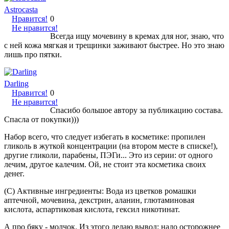
Astrocasta
Нравится!
0
Не нравится!
Всегда ищу мочевину в кремах для ног, знаю, что
с ней кожа мягкая и трещинки заживают быстрее. Но это знаю
лишь про пятки.
Darling
Нравится!
0
Не нравится!
Спасибо большое автору за публикацию состава.
Спасла от покупки)))
Набор всего, что следует избегать в косметике: пропилен
гликоль в жуткой концентрации (на втором месте в списке!),
другие гликоли, парабены, ПЭГи... Это из серии: от одного
лечим, другое калечим. Ой, не стоит эта косметика своих
денег.
(С) Активные ингредиенты: Вода из цветков ромашки
аптечной, мочевина, декстрин, аланин, глютаминовая
кислота, аспартиковая кислота, гексил никотинат.
А про бяку - молчок. Из этого делаю вывод: надо осторожнее