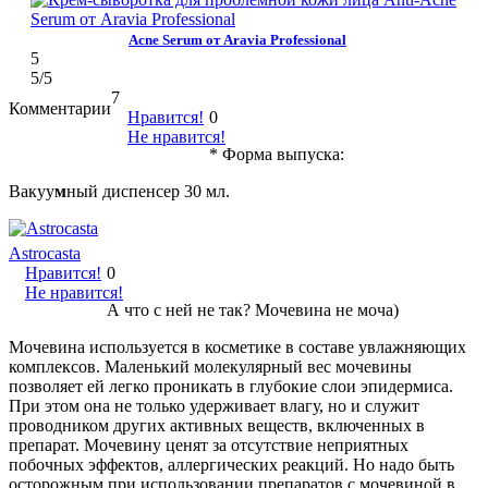
Acne Serum от Aravia Professional
5
5
/5
7
Комментарии
Нравится!
0
Не нравится!
* Форма выпуска:
Вакуу
м
ный диспенсер 30 мл.
Astrocasta
Нравится!
0
Не нравится!
А что с ней не так? Мочевина не моча)
Мочевина используется в косметике в составе увлажняющих
комплексов. Маленький молекулярный вес мочевины
позволяет ей легко проникать в глубокие слои эпидермиса.
При этом она не только удерживает влагу, но и служит
проводником других активных веществ, включенных в
препарат. Мочевину ценят за отсутствие неприятных
побочных эффектов, аллергических реакций. Но надо быть
осторожным при использовании препаратов с мочевиной в