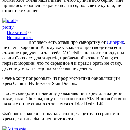
косметолог очень нахваливал, а чтоб купить всю серию, мне
пришлось хорошенько раскошелиться, больше не куплю, не
стоит таких денег
proffy
Нравится!
0
Не нравится!
Вот здесь есть отзыв про сыворотку от
Сиберик
,
не очень хороший. К тому же у каждого производителя есть
стоящие продукты и так себе. У Christina неплохие продукты
серии Comodex для жирной, проблемной кожи и Young от
первых морщин, что-то серьезное я и правда брать не стану,
да, есть у них и средства за б`ольшие деньги.
Очень хочу попробовать из проф косметики обновляющий
крем Gamma Hydroxy от Skin Doctors.
После сыворотки я наношу увлажняющий крем для жирной
кожи, тоже Christina, он у нас стоил около $18. И по действию
на кожу он не сильно отличается от Dior Hydra Life.
Фаберлик вряд ли... покупала солнцезащитную серию, и от
крема для лица были неприятности.