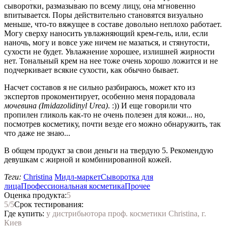
сыворотки, размазываю по всему лицу, она мгновенно
впитывается. Поры действительно становятся визуально
меньше, что-то вяжущее в составе довольно неплохо работает.
Могу сверху наносить увлажняющий крем-гель, или, если
наночь, могу и вовсе уже ничем не мазаться, и стянутости,
сухости не будет. Увлажнение хорошее, излишней жирности
нет. Тональный крем на нее тоже очень хорошо ложится и не
подчеркивает всякие сухости, как обычно бывает.
Насчет составов я не сильно разбираюсь, может кто из
экспертов прокоментирует, особенно меня порадовала
мочевина (Imidazolidinyl Urea)
. :)) И еще говорили что
пропилен гликоль как-то не очень полезен для кожи... но,
посмотрев косметику, почти везде его можно обнаружить, так
что даже не знаю...
В общем продукт за свои деньги на твердую 5. Рекомендую
девушкам с жирной и комбинированной кожей.
Теги:
Christina
Мидл-маркет
Сыворотка для
лица
Профессиональная косметика
Прочее
Оценка продукта:
5
5
/5
Срок тестирования:
Где купить:
у дистрибьютора проф. косметики Christina, г.
Киев