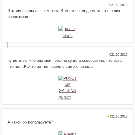
я
Н
Н
0
!
Это минеральная косметика.В моем последнем отзыве о них
р
е
рассказано
а
н
в
р
и
а
т
в
ariafc
с
и
я
т
!
с
Н
Н
0
я
ну не знаю мне она мои поры не сузила совершенно, что есть,
р
е
!
что нет...Как то вот не пошло с самого начала.
а
н
в
р
и
а
т
в
с
и
я
т
PUNCTUM SALIENS
!
с
я
!
Н
Н
+1
А какой bb используете?
р
е
а
н
в
р