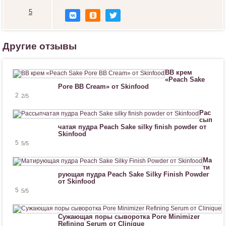
5
Н
р
а
в
Другие отзывы
и
т
с
BB крем
я
«Peach Sake
!
Pore BB Cream» от Skinfood
2
2
/5
Рас
сып
чатая пудра Peach Sake silky finish powder от
Skinfood
5
5
/5
Ма
ти
рующая пудра Peach Sake Silky Finish Powder
от Skinfood
5
5
/5
Сужающая поры сыворотка Pore Minimizer
Refining Serum от Clinique