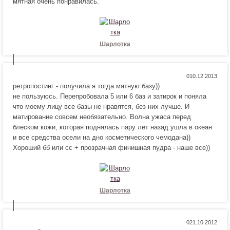
мятная очень понравилась.
а
н
в
р
и
а
т
в
с
и
Шарлотка
я
т
!
с
я
Н
Н
0
!
ретропостинг - получила я тогда мятную базу))
р
е
не пользуюсь. Перепробовала 5 или 6 баз и затирок и поняла
а
н
что моему лицу все базы не нравятся, без них лучше. И
в
р
матирование совсем необязательно. Волна ужаса перед
и
а
блеском кожи, которая поднялась пару лет назад ушла в океан
т
в
и все средства осели на дно косметического чемодана))
с
и
Хороший бб или сс + прозрачная финишная пудра - наше все))
я
т
!
с
я
!
Шарлотка
Н
Н
0