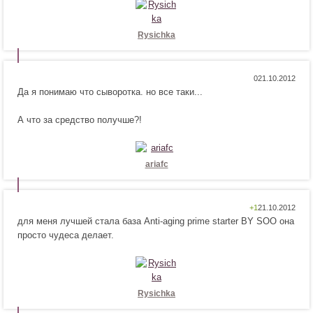
!
с
я
!
Rysichka
Н
Н
0
Да я понимаю что сыворотка. но все таки...
р
е
а
н
А что за средство получше?!
в
р
и
а
т
в
с
и
ariafc
я
т
!
с
я
Н
Н
+1
!
для меня лучшей стала база Anti-aging prime starter BY SOO она
р
е
просто чудеса делает.
а
н
в
р
и
а
т
в
с
и
Rysichka
я
т