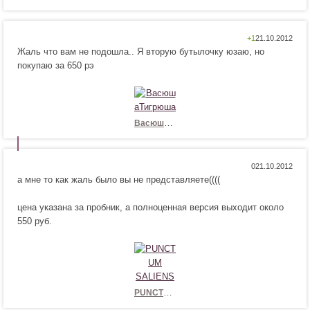
!
с
я
!
Н
Н
+1
Жаль что вам не подошла.. Я вторую бутылочку юзаю, но
р
е
покупаю за 650 рэ
а
н
в
р
и
а
т
в
с
и
ВасюшаТигрюша
я
т
!
с
я
Н
Н
0
!
а мне то как жаль было вы не представляете((((
р
е
а
н
цена указана за пробник, а полноценная версия выходит около
в
р
550 руб.
и
а
т
в
с
и
я
т
!
с
я
PUNCTUM SALIENS
!