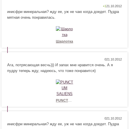
Н
Н
+1
инисфри минеральная? жду ее, уж не чаю когда доедет. Пудра
р
е
мятная очень понравилась.
а
н
в
р
и
а
т
в
с
и
Шарлотка
я
т
!
с
я
Н
Н
0
!
Ага, потрясающая весчь))) И запах мне нравится очень. А я
р
е
пудру теперь жду, надеюсь, что тоже понравится)
а
н
в
р
и
а
т
в
с
и
я
т
PUNCTUM SALIENS
!
с
я
!
Н
Н
0
инисфри минеральная? жду ее, уж не чаю когда доедет. Пудра
р
е