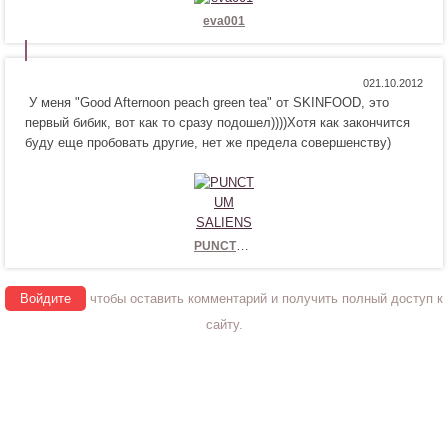
и
а
eva001
т
в
с
и
я
т
Н
Н
0
!
с
У меня "Good Afternoon peach green tea" от SKINFOOD, это
р
е
я
первый бибик, вот как то сразу подошел))))Хотя как закончится
а
н
!
буду еще пробовать другие, нет же предела совершенству)
в
р
и
а
т
в
с
и
я
т
!
с
PUNCTUM SALIENS
я
!
Войдите
чтобы оставить комментарий и получить полный доступ к
сайту.