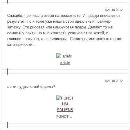
!
с
я
Н
Н
0
!
Спасибо, прочитала отзыв на косметисте. И правда впечатляет
р
е
результат. Но я тоже уже нашла свой идеальный праймер-
а
н
затирку. Это рисовая или бамбуковая пудры. Делают то же
в
р
самое (ну почти, но мне хватает), ухаживают за кожей, и -
и
а
главное - натурал, а не силиконы. Силиконы моя кожа отторгает
т
в
категорически...
с
и
я
т
!
с
я
ariafc
!
Н
Н
0
а эти пудры какой фирмы?
р
е
а
н
в
р
и
а
т
в
с
и
PUNCTUM SALIENS
я
т
!
с