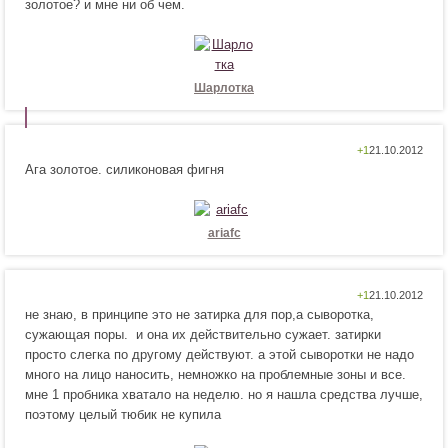
золотое? и мне ни об чем.
р
е
а
н
в
р
и
а
т
в
Шарлотка
с
и
я
т
!
с
Н
Н
+1
я
Ага золотое. силиконовая фигня
р
е
!
а
н
в
р
и
а
ariafc
т
в
с
и
я
т
Н
Н
+1
!
с
не знаю, в принципе это не затирка для пор,а сыворотка,
р
е
я
сужающая поры. и она их действительно сужает. затирки
а
н
!
просто слегка по другому действуют. а этой сыворотки не надо
в
р
много на лицо наносить, немножко на проблемные зоны и все.
и
а
мне 1 пробника хватало на неделю. но я нашла средства лучше,
т
в
поэтому целый тюбик не купила
с
и
я
т