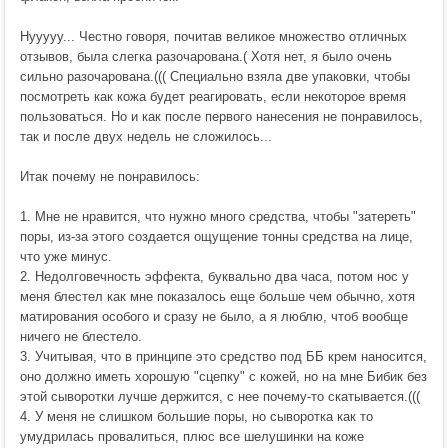
Нууууу... Честно говоря, почитав великое множество отличных
отзывов, была слегка разочарована.( Хотя нет, я было очень
сильно разочарована.((( Специально взяла две упаковки, чтобы
посмотреть как кожа будет реагировать, если некоторое время
пользоваться. Но и как после первого нанесения не понравилось,
так и после двух недель не сложилось...
Итак почему не понравилось:
1. Мне не нравится, что нужно много средства, чтобы "затереть"
поры, из-за этого создается ощущение тонны средства на лице,
что уже минус.
2. Недолговечность эффекта, буквально два часа, потом нос у
меня блестел как мне показалось еще больше чем обычно, хотя
матирования особого и сразу не было, а я люблю, чтоб вообще
ничего не блестело.
3. Учитывая, что в принципе это средство под ББ крем наносится,
оно должно иметь хорошую "сцепку" с кожей, но на мне Бибик без
этой сыворотки лучше держится, с нее почему-то скатывается.(((
4. У меня не слишком большие поры, но сыворотка как то
умудрилась провалиться, плюс все шелушинки на коже