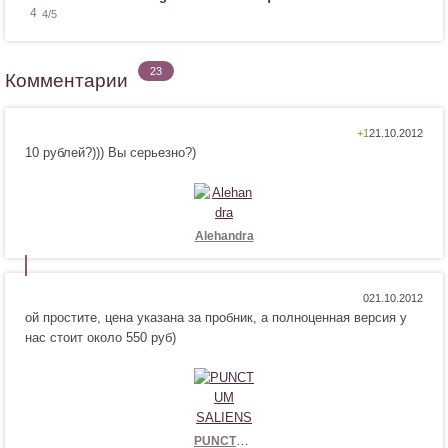
4
4
/5
23
Комментарии
Н
Н
+1
10 рублей?))) Вы серьезно?)
р
е
а
н
в
р
и
а
т
в
Alehandra
с
и
я
т
!
с
Н
Н
0
я
ой простите, цена указана за пробник, а полноценная версия у
р
е
!
нас стоит около 550 руб)
а
н
в
р
и
а
т
в
с
и
я
т
PUNCTUM SALIENS