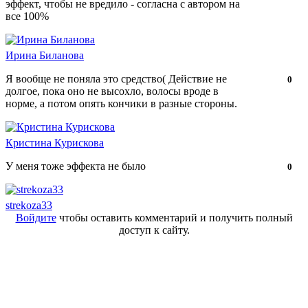
эффект, чтобы не вредило - согласна с автором на
нравится!
все 100%
Ирина Биланова
Я вообще не поняла это средство( Действие не
Нравится!
Не
0
долгое, пока оно не высохло, волосы вроде в
нравится!
норме, а потом опять кончики в разные стороны.
Кристина Курискова
У меня тоже эффекта не было
Нравится!
Не
0
нравится!
strekoza33
Войдите
чтобы оставить комментарий и получить полный
доступ к сайту.