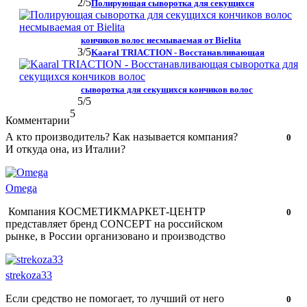
2
/5
Полирующая сыворотка для секущихся
кончиков волос несмываемая от Bielita
3
/5
Kaaral TRIACTION - Восстанавливающая
сыворотка для секущихся кончиков волос
5
/5
5
Комментарии
А кто производитель? Как называется компания?
Нравится!
Не
0
И откуда она, из Италии?
нравится!
Omega
Компания КОСМЕТИКМАРКЕТ-ЦЕНТР
Нравится!
Не
0
представляет бренд CONCEPT на российском
нравится!
рынке, в России организовано и производство
strekoza33
Если средство не помогает, то лучший от него
Нравится!
Не
0