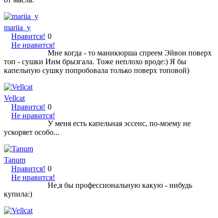
mariia_y
Нравится!
0
Не нравится!
Мне когда - то маникюрша спреем Эйвон поверх
топ - сушки Инм брызгала. Тоже неплохо вроде:) Я бы
капельную сушку попробовала только поверх топовой)
Vellcat
Нравится!
0
Не нравится!
У меня есть капельная эссенс, по-моему не
ускоряет особо...
Tanum
Нравится!
0
Не нравится!
Не,я бы профессиональную какую - нибудь
купила:)