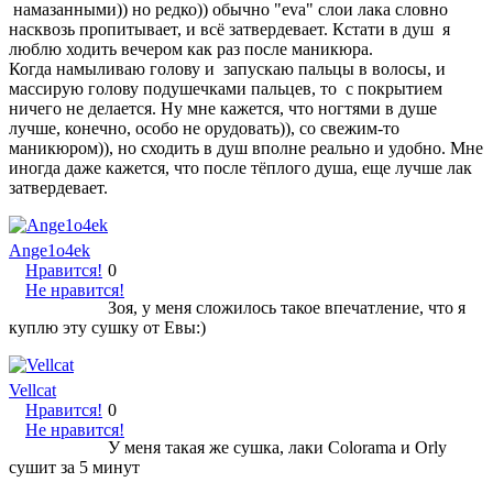
намазанными)) но редко)) обычно "eva" слои лака словно
насквозь пропитывает, и всё затвердевает. Кстати в душ я
люблю ходить вечером как раз после маникюра.
Когда намыливаю голову и запускаю пальцы в волосы, и
массирую голову подушечками пальцев, то с покрытием
ничего не делается. Ну мне кажется, что ногтями в душе
лучше, конечно, особо не орудовать)), со свежим-то
маникюром)), но сходить в душ вполне реально и удобно. Мне
иногда даже кажется, что после тёплого душа, еще лучше лак
затвердевает.
Ange1o4ek
Нравится!
0
Не нравится!
Зоя, у меня сложилось такое впечатление, что я
куплю эту сушку от Евы:)
Vellcat
Нравится!
0
Не нравится!
У меня такая же сушка, лаки Colorama и Orly
сушит за 5 минут