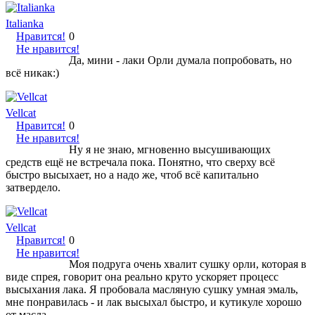
Italianka
Нравится!
0
Не нравится!
Да, мини - лаки Орли думала попробовать, но
всё никак:)
Vellcat
Нравится!
0
Не нравится!
Ну я не знаю, мгновенно высушивающих
средств ещё не встречала пока. Понятно, что сверху всё
быстро высыхает, но а надо же, чтоб всё капитально
затвердело.
Vellcat
Нравится!
0
Не нравится!
Моя подруга очень хвалит сушку орли, которая в
виде спрея, говорит она реально круто ускоряет процесс
высыхания лака. Я пробовала масляную сушку умная эмаль,
мне понравилась - и лак высыхал быстро, и кутикуле хорошо
от масла.