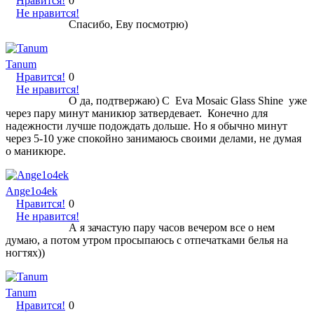
Нравится!
0
Не нравится!
Спасибо, Еву посмотрю)
Tanum
Нравится!
0
Не нравится!
О да, подтвержаю) С Eva Mosaic Glass Shine уже
через пару минут маникюр затвердевает. Конечно для
надежности лучше подождать дольше. Но я обычно минут
через 5-10 уже спокойно занимаюсь своими делами, не думая
о маникюре.
Ange1o4ek
Нравится!
0
Не нравится!
А я зачастую пару часов вечером все о нем
думаю, а потом утром просыпаюсь с отпечатками белья на
ногтях))
Tanum
Нравится!
0