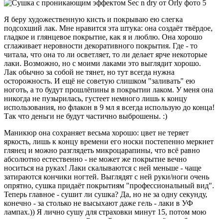
Я беру художественную кисть и покрываю ею слегка
подсохший лак. Мне нравится эта штука: она создаёт твёрдое,
гладкое и глянцевое покрытие, как я и люблю. Она хорошо
сглаживает неровности декоративного покрытия. Где - то
читала, что она то ли осветляет, то ли делает ярче некоторые
лаки. Возможно, но с моими лаками это выглядит хорошо.
Лак обычно за собой не тянет, но тут всегда нужна
осторожность. И ещё не советую слишком "заливать" ею
ноготь, а то будут прошлёпины в покрытии лаком. У меня она
никогда не пузырилась, густеет немного лишь к концу
использования, но флакон в 9 мл я всегда использую до конца!
Так что деньги не будут частично выброшены. :)
Маникюр она сохраняет весьма хорошо: цвет не теряет
яркость, лишь к концу времени его носки постепенно меркнет
глянец и можно разглядеть микроцарапины, что всё равно
абсолютно естественно - не может же покрытие вечно
носиться на руках! Лаки скалываются с ней меньше - чаще
затираются кончики ногтей. Выглядят с ней руки/ноги очень
опрятно, сушка придаёт покрытиям "профессиональный вид".
Теперь главное - сушит ли сушка? Да, но не за одну секунду,
конечно - за столько не высыхают даже гель - лаки в УФ
лампах.)) Я лично сушу для страховки минут 15, потом мою