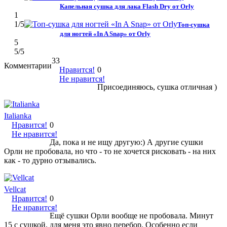
Капельная сушка для лака Flash Dry от Orly
1
1
/5
Топ-сушка
для ногтей «In A Snap» от Orly
5
5
/5
33
Комментарии
Нравится!
0
Не нравится!
Присоединяюсь, сушка отличная )
Italianka
Нравится!
0
Не нравится!
Да, пока и не ищу другую:) А другие сушки
Орли не пробовала, но что - то не хочется рисковать - на них
как - то дурно отзывались.
Vellcat
Нравится!
0
Не нравится!
Ещё сушки Орли вообще не пробовала. Минут
15 с сушкой, для меня это явно перебор. Особенно если