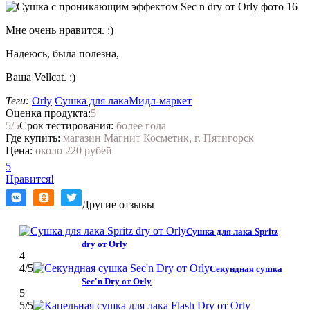
Мне очень нравится. :)
Надеюсь, была полезна,
Ваша Vellcat. :)
Теги:
Orly
Сушка для лака
Мидл-маркет
Оценка продукта:
5
5
/5
Срок тестирования:
более года
Где купить:
магазин Магнит Косметик, г. Пятигорск
Цена:
около 220 рубей
5
Нравится!
Другие отзывы
Сушка для лака Spritz
dry от Orly
4
4
/5
Секундная сушка
Sec'n Dry от Orly
5
5
/5