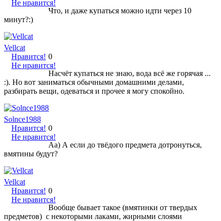
Не нравится!
Что, и даже купаться можно идти через 10
минут?:)
Vellcat
Нравится!
0
Не нравится!
Насчёт купаться не знаю, вода всё же горячая ...
:). Но вот заниматься обычными домашними делами,
разбирать вещи, одеваться и прочее я могу спокойно.
Solnce1988
Нравится!
0
Не нравится!
Аа) А если до твёдого предмета дотронуться,
вмятины будут?
Vellcat
Нравится!
0
Не нравится!
Вообще бывает такое (вмятинки от твердых
предметов) с некоторыми лаками, жирными слоями