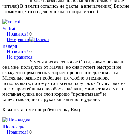
Я уже подзабыла, но во многих отзывах такое
читала:) В памяти остались не факты, а впечатления:) Вполне
возможно, что на деле мне бы и понравилась:)
Vellcat
Нравится!
0
Не нравится!
Валери
Нравится!
0
Не нравится!
У меня другая сушка от Орли, как-то не очень
она мне, пользуюсь от Мavala, но она густеет быстро и не
скажу что прям очень ускоряет процесс отвердения лака.
Масляные разные пробовала, их удобно в педикюре
использовать, потому что я всегда пару часов "сушу" лак на
ногах простейшим способом- шлёпанцами-вьетнамками, а
масляная сушка все слои хорошо "пропитывает" и
запечатывает, но на руках мне лично неудобно.
Кажется я тоже попробую сушку Ева)
Шоколадка
Нравится!
0