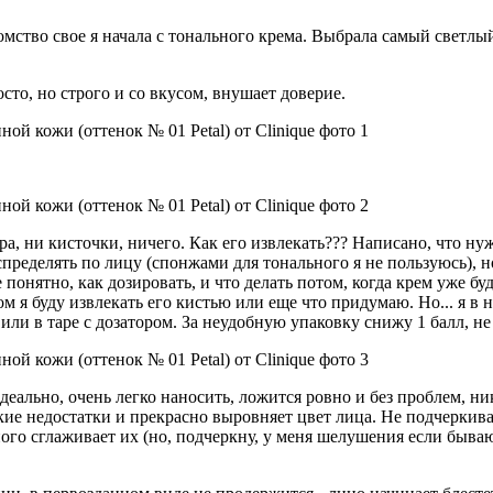
омство свое я начала с тонального крема. Выбрала самый светлый
сто, но строго и со вкусом, внушает доверие.
ра, ни кисточки, ничего. Как его извлекать??? Написано, что ну
ределять по лицу (спонжами для тонального я не пользуюсь), но
онятно, как дозировать, и что делать потом, когда крем уже бу
м я буду извлекать его кистью или еще что придумаю. Но... я в 
или в таре с дозатором. За неудобную упаковку снижу 1 балл, не
деально, очень легко наносить, ложится ровно и без проблем, н
кие недостатки и прекрасно выровняет цвет лица. Не подчеркива
го сглаживает их (но, подчеркну, у меня шелушения если бывают