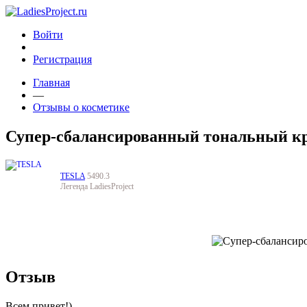
Войти
Регистрация
Главная
—
Отзывы о косметике
Супер-сбалансированный тональный кре
TESLA
5490.3
Легенда LadiesProject
Отзыв
Всем привет!)