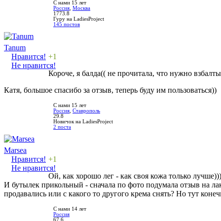
С нами 15 лет
Россия
,
Москва
1773.8
Гуру на LadiesProject
145 постов
Tanum
Нравится!
+1
Не нравится!
Короче, я балда(( не прочитала, что нужно взбал
Катя, большое спасибо за отзыв, теперь буду им пользоваться))
С нами 15 лет
Россия
,
Ставрополь
29.8
Новичок на LadiesProject
2 поста
Marsea
Нравится!
+1
Не нравится!
Ой, как хорошо лег - как своя кожа только лучше))
И бутылек прикольный - сначала по фото подумала отзыв на лак
продавались или с какого то другого крема снять? Но тут конеч
С нами 14 лет
Россия
67.6