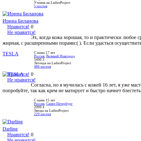
Ученик на LadiesProject
5 постов
Ирина Биланова
Нравится!
0
Не нравится!
Эх, когда кожа хорошая, то и практически любое с
жирная, с расширенными порами:( ). Если удасться осуществит
TESLA
С нами 17 лет
Россия
,
Великий Новгород
5490.3
Легенда на LadiesProject
486 постов
Нравится!
0
Не нравится!
Согласна, но я мучилась с кожей 16 лет, я уже м
попробуйте, так как крем не матирует и быстро начнет блестеть
С нами 15 лет
Россия
,
Санкт-Петербург
2999.4
Звезда на LadiesProject
229 постов
Darling
Нравится!
0
Не нравится!