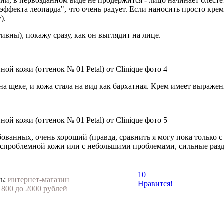
нии, в первозданном виде не продержится - лицо начинает блест
"эффекта леопарда", что очень радует. Если наносить просто крем,
).
ивны), покажу сразу, как он выглядит на лице.
на щеке, и кожа стала на вид как бархатная. Крем имеет выраж
робованных, очень хороший (правда, сравнить я могу пока тольк
я беспроблемной кожи или с небольшими проблемами, сильные раз
10
ь:
интернет-магазин
Нравится!
1800 до 2000 рублей