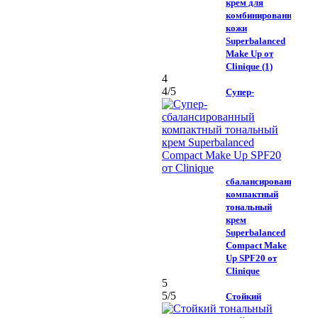
крем для
комбинированной
кожи
Superbalanced
Make Up от
Clinique (1)
4
4
/5
Супер-
сбалансированный
компактный
тональный
крем
Superbalanced
Compact Make
Up SPF20 от
Clinique
5
5
/5
Стойкий