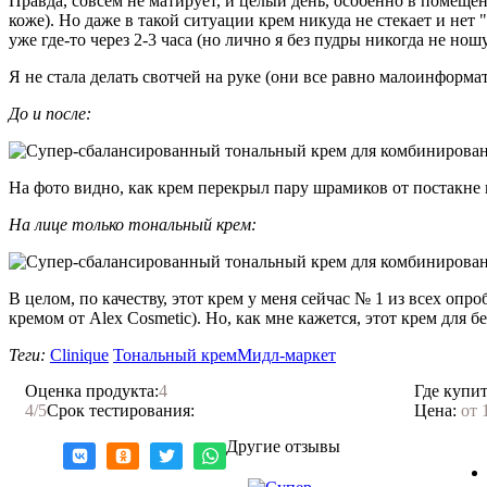
Правда, совсем не матирует, и целый день, особенно в помеще
коже). Но даже в такой ситуации крем никуда не стекает и нет 
уже где-то через 2-3 часа (но лично я без пудры никогда не ношу
Я не стала делать свотчей на руке (они все равно малоинформат
До и после:
На фото видно, как крем перекрыл пару шрамиков от постакне 
На лице только тональный крем:
В целом, по качеству, этот крем у меня сейчас № 1 из всех оп
кремом от Alex Cosmetic). Но, как мне кажется, этот крем дл
Теги:
Clinique
Тональный крем
Мидл-маркет
Оценка продукта:
4
Где купит
4
/5
Срок тестирования:
Цена:
от 
Другие отзывы