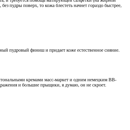
еть, и требуется помощь матирующей салфетки (на жирной
 без пудры поверх, то кожа блестеть начнет гораздо быстрее,
енный пудровый финиш и придает коже естественное сияние.
о с тональными кремами масс-маркет и одним немецким BB-
дражения и большие прыщики, я думаю, он не скроет.