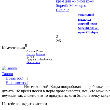
тональный
крем для
жирной кожи
Superfit Make-
up от Clinique
2
2
/5
8
Комментарии
С нами 15 лет
Россия
,
Москва
1773.8
Гуру на LadiesProject
145 постов
Tanum
Нравится!
+1
Не нравится!
Имеется такой. Когда попробовала в пробнике, влю
думать. Во время носки в поры проваливается, все, что можно 
неужели так сложно что-то придумать, хотя бы лопаточку каку
На тебе выглядит классно)