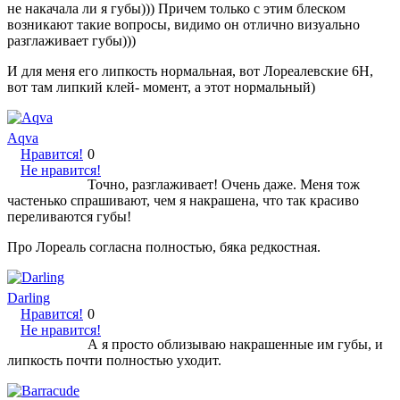
не накачала ли я губы))) Причем только с этим блеском
возникают такие вопросы, видимо он отлично визуально
разглаживает губы)))
И для меня его липкость нормальная, вот Лореалевские 6Н,
вот там липкий клей- момент, а этот нормальный)
Aqva
Нравится!
0
Не нравится!
Точно, разглаживает! Очень даже. Меня тож
частенько спрашивают, чем я накрашена, что так красиво
переливаются губы!
Про Лореаль согласна полностью, бяка редкостная.
Darling
Нравится!
0
Не нравится!
А я просто облизываю накрашенные им губы, и
липкость почти полностью уходит.