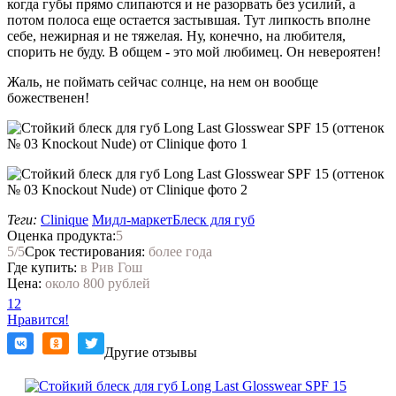
когда губы прямо слипаются и не разорвать без усилий, а
потом полоса еще остается застывшая. Тут липкость вполне
себе, нежирная и не тяжелая. Ну, конечно, на любителя,
спорить не буду. В общем - это мой любимец. Он невероятен!
Жаль, не поймать сейчас солнце, на нем он вообще
божественен!
Теги:
Clinique
Мидл-маркет
Блеск для губ
Оценка продукта:
5
5
/5
Срок тестирования:
более года
Где купить:
в Рив Гош
Цена:
около 800 рублей
12
Нравится!
Другие отзывы