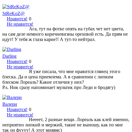
StReKoZ@
Нравится!
0
Не нравится!
Ага, тут на фотке опять на губах чет нет цвета,
на сам деле немного коричневизны ореховой есть. Да прям не
идут! У тебя ж глаза карие!! А тут-то нейтрал.
Darling
Нравится!
0
Не нравится!
Я уже писала, что мне нравится глянец этого
блеска. Да и цена приемлема. А в сравнении с липким
блеском Лореаль? Какие отличия у них?
P.s. Ник сразу напоминает мультик про Леди и бродягу)
Валери
Нравится!
0
Не нравится!
Неееет, 2 разные вещи. Лореаль как клей именно,
неприятно липкий и мерзкий, такие не выношу, как по мне
так он фуууу! А этот мняямс)