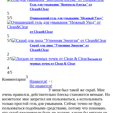
Гель для умывания "Контроль блеска" от
Clean&Clear
5
5
/5
Очищающий гель для умывания "Нежный Уход"
от Clean&Clear
5
5
/5
Скраб для лица "Утренняя Энергия" от
Clean&Clear
2
2
/5
Лосьон от
черных точек от Clean & Clear
4
4
/5
3
Комментарии
Нравится!
+1
Не нравится!
У меня был такой же скраб. Мне
очень нравился, действительно блеска становится меньше. Но
косметолог мне запретил им пользоваться, а использовать
только простой гель для умывания. Сейчас точно не буду
пользоваться подобными средствами, потому что понимаю,
что скраб ежедневным быть не должен, каким бы мягким он