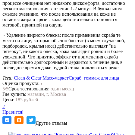
процессе очищения нет никакого дискомфорта, достаточно
легкого массирования в течение 1-2 минут. В буквальном
смысле очевидно, что после использования на коже не
остается жира и грязи - кожа действительно становится
матовой, приятной на ощупь.
- Удаление жирного блеска: после применения скраба те
места на лице, которые обычно блестят (в моем случае лоб,
подбородок, крылья носа) действительно выглядят "на
пятерку", никакого блеска, кожа выглядит ровной и более
ухоженной. Что приятно, эффект от применения скраба
действительно долгосрочный и держится в течение дня, в
последнее время я даже пудрой стала пользоваться реже.
Теги:
Clean & Clear
Масс-маркет
Скраб, гоммаж для лица
Оценка продукта:
5
5
/5
Срок тестирования:
один месяц
Где купить:
магазин, г. Москва
Цена:
185 рублей
2
Нравится!
Другие отзывы