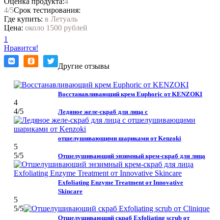
Оценка продукта:
4
4
/5
Срок тестирования:
Где купить:
в Летуаль
Цена:
около 1500 рублей
1
Нравится!
Другие отзывы
Восстанавливающий крем Euphoric от KENZOKI
4
4
/5
Ледяное желе-скраб для лица с
отшелушивающими шариками от Kenzoki
5
5
/5
Отшелушивающий энзимный крем-скраб для лица
Exfoliating Enzyme Treatment от Innovative
Skincare
5
5
/5
Отшелушивающий скраб Exfoliating scrub от