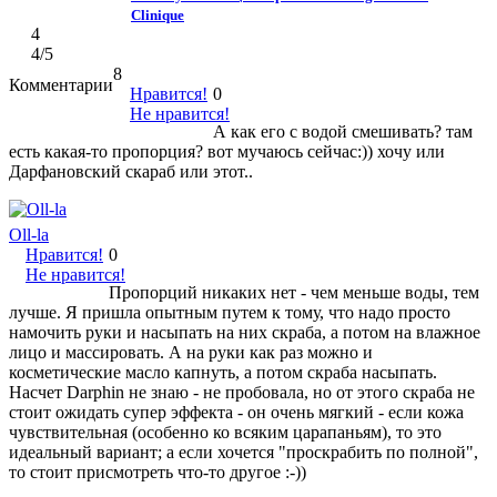
Clinique
4
4
/5
8
Комментарии
Нравится!
0
Не нравится!
А как его с водой смешивать? там
есть какая-то пропорция? вот мучаюсь сейчас:)) хочу или
Дарфановский скараб или этот..
Oll-la
Нравится!
0
Не нравится!
Пропорций никаких нет - чем меньше воды, тем
лучше. Я пришла опытным путем к тому, что надо просто
намочить руки и насыпать на них скраба, а потом на влажное
лицо и массировать. А на руки как раз можно и
косметические масло капнуть, а потом скраба насыпать.
Насчет Darphin не знаю - не пробовала, но от этого скраба не
стоит ожидать супер эффекта - он очень мягкий - если кожа
чувствительная (особенно ко всяким царапаньям), то это
идеальный вариант; а если хочется "проскрабить по полной",
то стоит присмотреть что-то другое :-))