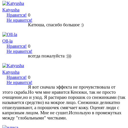
Katyusha
Нравится!
0
Не нравится!
Катюша, спасибо большое :)
Oll-la
Нравится!
0
Не нравится!
всегда пожалуйста :)))
Katyusha
Нравится!
0
Не нравится!
Я вот сначала эффекта не прочувствовала от
этого скраба.Но чем мне нравится Кензоки, так не просто
очищение,но и уход. Я растираю порошок со снежинками (так
называется средство) на мокрое лицо. Снежинки деликатно
отшелушивают, а порошочек смягчает кожу. Оценят люди с
капризным лицом. Мне не сушит.Использую в промежутках
между "глобальными" чистками.